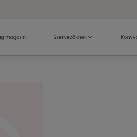
ág magazin
Szervezőknek
Könyva