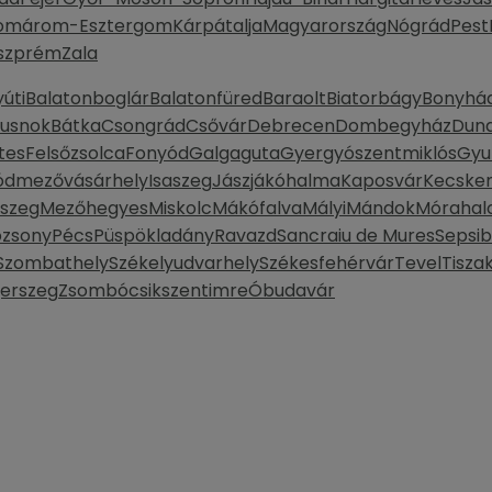
omárom-Esztergom
Kárpátalja
Magyarország
Nógrád
Pest
szprém
Zala
úti
Balatonboglár
Balatonfüred
Baraolt
Biatorbágy
Bonyhá
Dusnok
Bátka
Csongrád
Csővár
Debrecen
Dombegyház
Duna
tes
Felsőzsolca
Fonyód
Galgaguta
Gyergyószentmiklós
Gyu
ódmezővásárhely
Isaszeg
Jászjákóhalma
Kaposvár
Kecske
szeg
Mezőhegyes
Miskolc
Mákófalva
Mályi
Mándok
Móraha
ozsony
Pécs
Püspökladány
Ravazd
Sancraiu de Mures
Sepsi
Szombathely
Székelyudvarhely
Székesfehérvár
Tevel
Tisza
erszeg
Zsombó
csikszentimre
Óbudavár