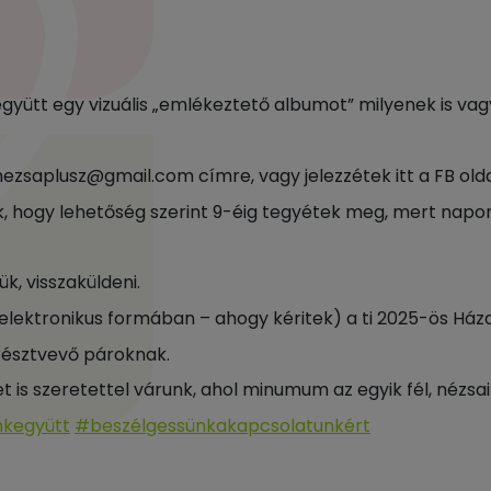
yütt egy vizuális „emlékeztető albumot” milyenek is vag
nezsaplusz@gmail.com címre, vagy jelezzétek itt a FB ol
ljuk, hogy lehetőség szerint 9-éig tegyétek meg, mert nap
k, visszaküldeni.
elektronikus formában – ahogy kéritek) a ti 2025-ös Ház
 résztvevő pároknak.
s szeretettel várunk, ahol minumum az egyik fél, nézsai
nkegyütt
#beszélgessünkakapcsolatunkért