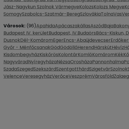
Jász-Nagykun Szolnok Vármegye
Kolozs
Kolozs Megye
K
Somogy
Szabolcs-Szatmár-Bereg
Szlovákia
Tolna
Vas
Ve
Városok:
(96)
Apahida
Apácaszakállas
Aszód
Baja
Bakony
Budapest IV. kerület
Budapest, IV.
Budaörs
Bács-Kiskun, 
Dusnok
Dél-Komárom
Eger
Encs-Abaújdevecser
Erdőker
Győr - Ménfőcsanak
Göd
Gödöllő
Herend
Hárskút
Hévíz
H
Kisdombegyház
Kiskőrös
Kolontár
Komló
Komárom
Kék
Kő
Nagyvárad
Nyíregyháza
Nézsa
Orosháza
Pannonhalma
P
Szada
Szeged
Szekszárd
Szentgotthárd
Szigetvár
Szolnok
Velence
Veresegyház
Verőce
Veszprém
Városföld
Zalaeg