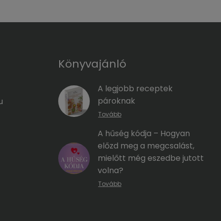
Könyvajánló
A legjobb receptek
pároknak
u
Tovább
A hűség kódja – Hogyan
előzd meg a megcsalást,
mielőtt még eszedbe jutott
volna?
Tovább