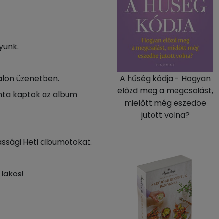
yunk.
A hűség kódja - Hogyan
dalon üzenetben.
előzd meg a megcsalást,
onta kaptok az album
mielőtt még eszedbe
jutott volna?
assági Heti albumotokat.
 lakos!