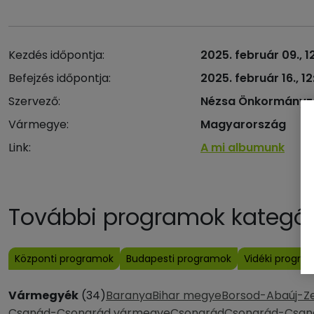
Kezdés időpontja:
2025. február 09., 1
Befejzés időpontja:
2025. február 16., 1
Szervező:
Nézsa Önkormányz
Vármegye:
Magyarország
Link:
A mi albumunk
További programok kategóri
Központi programok
Budapesti programok
Vidéki progra
Vármegyék
(34)
Baranya
Bihar megye
Borsod-Abaúj-Z
Csanád-Csongrád vármegye
Csongrád
Csongrád-Csan