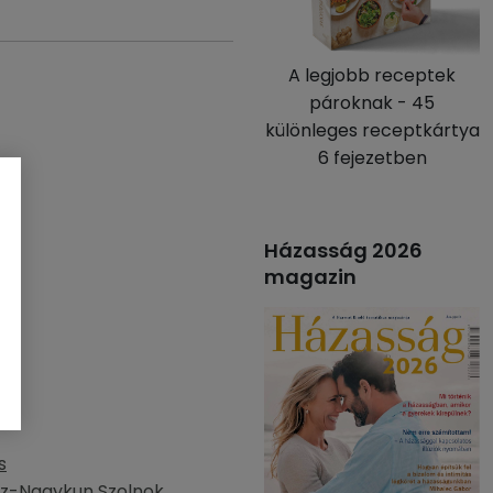
A legjobb receptek
pároknak - 45
különleges receptkártya
6 fejezetben
Házasság 2026
magazin
s
z-Nagykun Szolnok