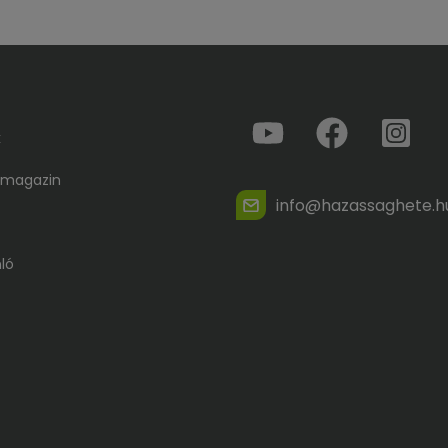
k
 magazin
info@hazassaghete.h
ló