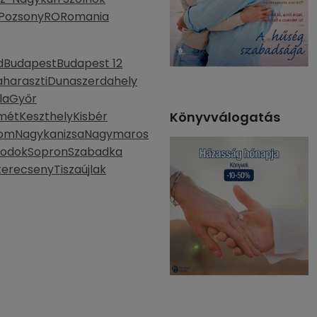
Pozsony
RO
Romania
d
Budapest
Budapest 12
haraszti
Dunaszerdahely
la
Győr
mét
Keszthely
Kisbér
Könyvválogatás
lom
Nagykanizsa
Nagymaros
bodok
Sopron
Szabadka
kerecseny
Tiszaújlak