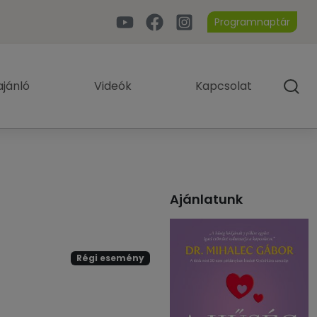
Programnaptár
jánló
Videók
Kapcsolat
Ajánlatunk
Régi esemény