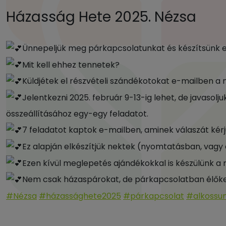
Házasság Hete 2025. Nézsa
Ünnepeljük meg párkapcsolatunkat és készítsünk eg
Mit kell ehhez tennetek?
Küldjétek el részvételi szándékotokat e-mailben a 
Jelentkezni 2025. február 9-13-ig lehet, de javaso
összeállításához egy-egy feladatot.
7 feladatot kaptok e-mailben, aminek válaszát kérjü
Ez alapján elkészítjük nektek (nyomtatásban, vagy 
Ezen kívül meglepetés ajándékokkal is készülünk a
Nem csak házaspárokat, de párkapcsolatban élőket i
#Nézsa
#házassághete2025
#párkapcsolat
#alkossu