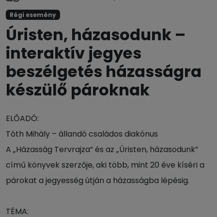
Régi esemény
Úristen, házasodunk –
interaktív jegyes
beszélgetés házasságra
készülő pároknak
ELŐADÓ:
Tóth Mihály – állandó családos diakónus
A „Házasság Tervrajza” és az „Úristen, házasodunk”
című könyvek szerzője, aki több, mint 20 éve kíséri a
párokat a jegyesség útján a házasságba lépésig.
TÉMA: