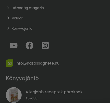
Házasság magazin
Videók
Könyvajánló
info@hazassaghete.hu
Könyvajánló
A legjobb receptek pároknak
Tovább
A hűség kódja – Hogyan előzd meg a