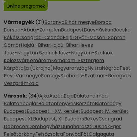
Online programok
Vármegyék
(31)
Baranya
Bihar megye
Borsod
Borsod-Abaúj-Zemplén
Budapest
Bács-Kiskun
Bácska
Békés
Csongrád-Csanád
Fejér
Győr-Moson-Sopron
Gömör
Hajdú- Bihar
Hajdú-Bihar
Heves
Jász-Nagykun Szolnok
Jász-Nagykun-Szolnok
Kolozsvár
Komárom
Komárom-Esztergom
Kárpátalja (Ukrajna)
Magyarország
Nyitra
Nógrád
Pest
Pest Vármegye
Somogy
Szabolcs-Szatmár-Bereg
Vas
Veszprém
Zala
Városok:
(84)
Ajka
Aszód
Baja
Balatonalmádi
Balatonboglár
Balatonfenyves
Berzéte
Biatorbágy
Budapest
Budapest - XV. kerület
Budapest IV. kerület
Budapest XI.
Budapest, XII.
Budaörs
Békés
Csongrád
Debrecen
Dombegyház
Dunaharaszti
Dusnok
Eger
Felsőtárkány
Felsőzsolca
Fonyód
Fót
Galgaguta