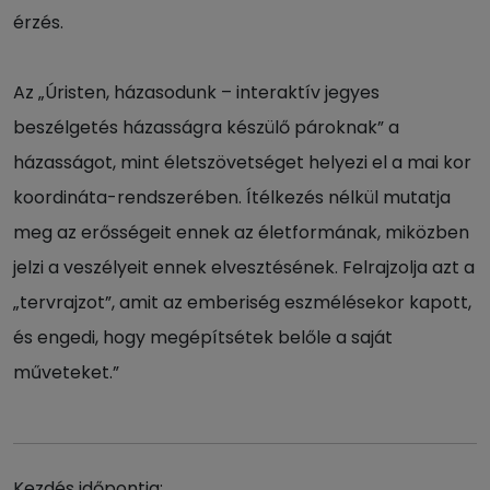
érzés.
Az „Úristen, házasodunk – interaktív jegyes
beszélgetés házasságra készülő pároknak” a
házasságot, mint életszövetséget helyezi el a mai kor
koordináta-rendszerében. Ítélkezés nélkül mutatja
meg az erősségeit ennek az életformának, miközben
jelzi a veszélyeit ennek elvesztésének. Felrajzolja azt a
„tervrajzot”, amit az emberiség eszmélésekor kapott,
és engedi, hogy megépítsétek belőle a saját
műveteket.”
Kezdés időpontja: