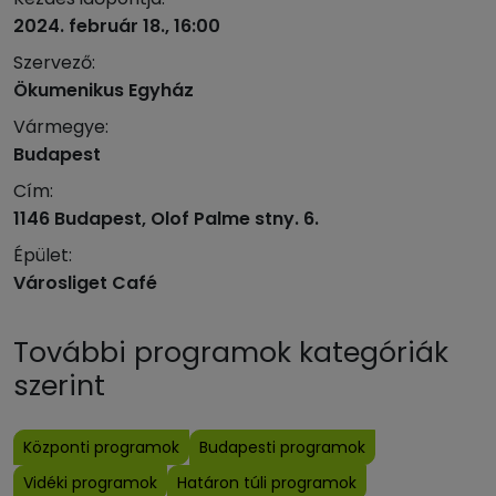
2024. február 18., 16:00
Szervező:
Ökumenikus Egyház
Vármegye:
Budapest
Cím:
1146 Budapest, Olof Palme stny. 6.
Épület:
Városliget Café
További programok kategóriák
szerint
Központi programok
Budapesti programok
Vidéki programok
Határon túli programok