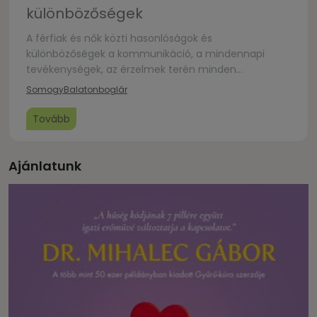
különbözőségek
A férfiak és nők közti hasonlóságok és
különbözőségek a kommunikáció, a mindennapi
tevékenységek, az érzelmek terén minden
házasságban megjelennek. A program Soós Viktor és
Somogy
Balatonboglár
Zsuzsanna előadásával kezdődik, melyet házaspáros
beszélgetés követ majd.
Tovább
Ajánlatunk