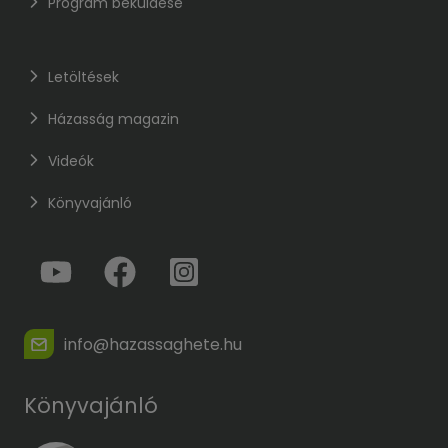
Program beküldése
Letöltések
Házasság magazin
Videók
Könyvajánló
info@hazassaghete.hu
Könyvajánló