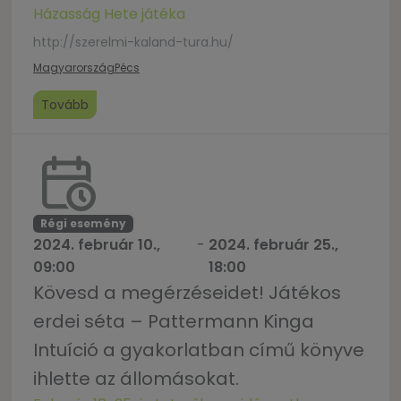
Házasság Hete játéka
http://szerelmi-kaland-tura.hu/
Magyarország
Pécs
Tovább
Régi esemény
2024. február 10.,
-
2024. február 25.,
09:00
18:00
Kövesd a megérzéseidet! Játékos
erdei séta – Pattermann Kinga
Intuíció a gyakorlatban című könyve
ihlette az állomásokat.