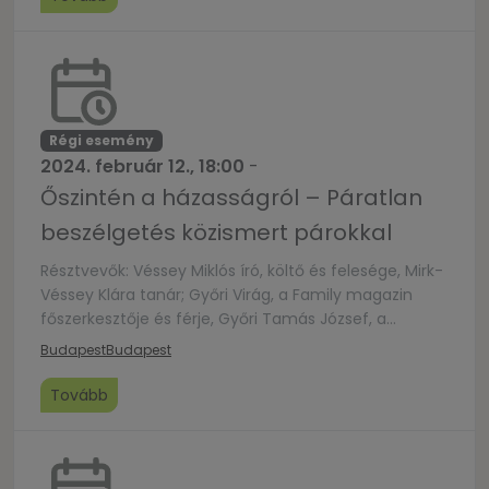
Vojnovich-Huszár
Villában.https://vojnovich.hu/https://www.youtube.com/
v=_AciM3lzEik
Régi esemény
2024. február 12., 18:00
-
Őszintén a házasságról – Páratlan
beszélgetés közismert párokkal
Résztvevők: Véssey Miklós író, költő és felesége, Mirk-
Véssey Klára tanár; Győri Virág, a Family magazin
főszerkesztője és férje, Győri Tamás József, a
Budapesti Kortárs Keresztény Intézet igazgatója;
Budapest
Budapest
Léder László pszichológus és felesége, Puja Andrea
operaénekes. Moderátor: Gécsek- Tóth Enikő, a
Tovább
Kossuth rádió szerkesztő-riportere. A beszélgetés
élőben is követhető lesz a Házasság hete Facebook-
oldalán: www.facebook.com/hazassaghete