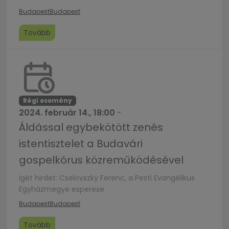
Budapest
Budapest
Tovább
Régi esemény
2024. február 14., 18:00
-
Áldással egybekötött zenés
istentisztelet a Budavári
gospelkórus közreműködésével
Igét hirdet: Cselovszky Ferenc, a Pesti Evangélikus
Egyházmegye esperese
Budapest
Budapest
Tovább