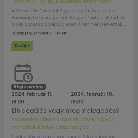
Február 10-25-ig tetszőleges időpontban
A Káposztási Családok Egyesülete 10. éve szervez
Házasság hete programot. Nagyon fontosnak tartjuk
a párkapcsolat ápolását, ezért örömmel szervezzük
meg évről évre ezt az alkalmat házaspároknak,
Budapest
Budapest IV. kerület
jegyespároknak, szerelmespároknak. Regisztráció az
alábbi emailcímen:
Tovább
hazassaghete@kaposztasicsaladok.hu Részvételi
díj: 5000 Ft/ pár. A részvételi díjat a következő
számlaszámra és a megadott közleménnyel tudjátok
elutalni: Káposztási Családok Egyesülete 16200113-
00163509-00000000 (MagNet Bank) […]
Régi esemény
2024. február 11.,
-
2024. február 10.,
16:00
18:00
Elhidegülés vagy megmelegedés?
Keresztény válasz arra a kérdésre, hogyan
maradhat életteli a házasságod
Elhidegülés vagy megmelegedés? A rendezvény