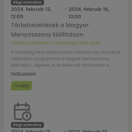
Régi esemény
2024. február 13.,
-
2024. február 16.,
12:00
12:00
Tárlatvezetések a Magyar
Menyasszony kiállításon
Tárlatvezetések a Házasság Hete alatt
A Házasság Hete idejére szinte minden nap készülünk
valamilyen programmal a Magyar Menyasszony
kiállításon. Jöjjenek el, és fedezzük fel közösen a
szerelmek és házasságok elmúlt 500 évét. Színek,
Pest
Budapest
jelek, szimbólumok – Tárlatvezetés a Magyar
Menyasszony kiállításon Az esküvőt és az azt
Tovább
megelőző udvarlási, párválasztási rituálékat számos
motívum és jelkép teszi még színesebbé és
izgalmasabbá. Több, […]
Régi esemény
2024. február 13.,
-
2024. február 13.,