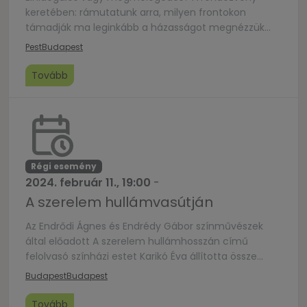
keretében: rámutatunk arra, milyen frontokon
támadják ma leginkább a házasságot megnézzük
mit ér a Szentírás azon, hogy jobb dolga van
Pest
Budapest
kettőnek (a házaspárnak) az egyedülállónál
megértjük mit jelent „melegen tartani” egy
Tovább
házasságot konkrét ötleteket adunk arra, hogyan
lehet elkerülni egy kapcsolat „kihűlését” … valamint
interaktív megoldásokkal lehetővé tesszük a
jelenlévő […]
Régi esemény
2024. február 11., 19:00
-
A szerelem hullámvasútján
Az Endrődi Ágnes és Endrédy Gábor színművészek
által előadott A szerelem hullámhosszán című
felolvasó színházi estet Karikó Éva állította össze
többek között Lackfi János, Szabó T. Anna, Varró
Budapest
Budapest
Dániel, Csukás István és Dragomán György verseiből
a 25 éve kulturális közösségi színtérként működő
Tovább