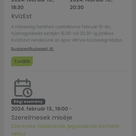
18:30
20:30
KvízEst
A Házasság hetéhez csatlakozva február 13-án,
húshagyókedd estéjén 18.30-tól 20.30-ig játékos
KvízEstet rendezünk az Apor Vilmos Közösségi Házban
(Cím: 1124 Budapest, Apor Vilmos tér 9-11.), előtte és
Budapest
Budapest, XII.
utána kötetlen teaházzal. A vetélkedőre két vagy
három házaspárból álló csapatok, illetve csapatot
Tovább
kereső házaspárok jelentkezését várjuk az alábbi
linken: https://bit.ly/hh-kvizest-24.Felhívjuk a
figyelmet, hogy mivel a Közösségi Ház
befogadóképessége […]
Régi esemény
2024. február 13., 19:00
-
Szerelmesek miséje
Szentmise házasoknak, jegyeseknek korhatár
nélkül