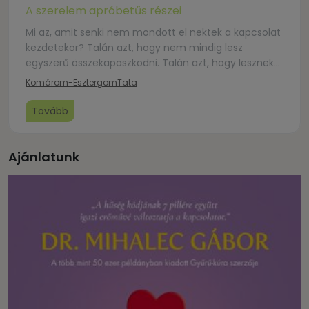
A szerelem apróbetűs részei
Mi az, amit senki nem mondott el nektek a kapcsolat
kezdetekor? Talán azt, hogy nem mindig lesz
egyszerű összekapaszkodni. Talán azt, hogy lesznek
helyzetek, amikor könnyebb volna kilépni. Mi a
Komárom-Esztergom
Tata
teendő, ha beüt a krach? Amíg a trauma el nem
választ – A szerelem apróbetűs részei Előadó: Ömböli
Tovább
Krisztián Gyula, lelkipásztor
Ajánlatunk