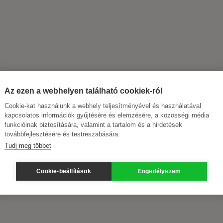
Az ezen a webhelyen található cookiek-ról
Cookie-kat használunk a webhely teljesítményével és használatával
kapcsolatos információk gyűjtésére és elemzésére, a közösségi média
funkcióinak biztosítására, valamint a tartalom és a hirdetések
továbbfejlesztésére és testreszabására.
Tudj meg többet
Cookie-beállítások
Engedélyezem