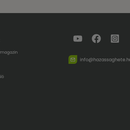
k
 magazin
info@hazassaghete.h
ló