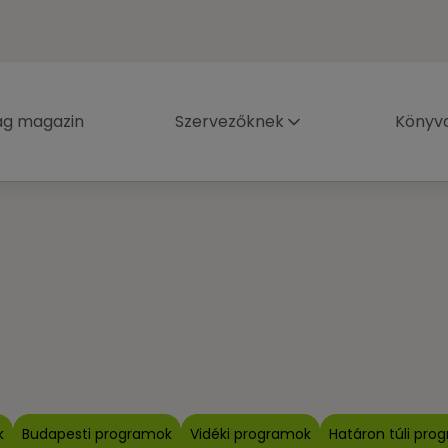
ág magazin
Szervezőknek
Könyva
k
Budapesti programok
Vidéki programok
Határon túli pro