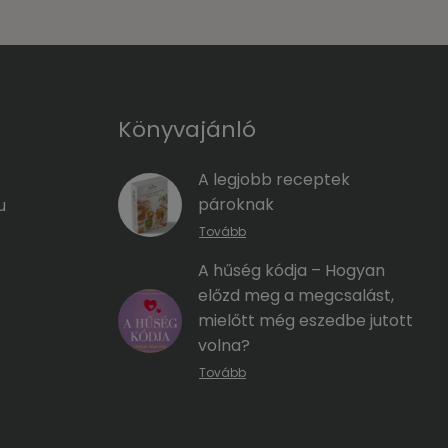
Könyvajánló
A legjobb receptek
pároknak
u
Tovább
A hűség kódja – Hogyan
előzd meg a megcsalást,
mielőtt még eszedbe jutott
volna?
Tovább