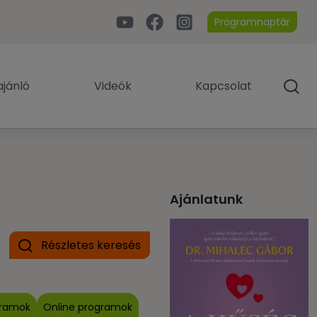
Programnaptár
jánló
Videók
Kapcsolat
Ajánlatunk
Részletes keresés
gramok
Online programok