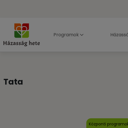
Programok
Házass
Tata
Központi programo