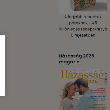
A legjobb receptek
pároknak - 45
különleges receptkártya
6 fejezetben
Házasság 2026
magazin