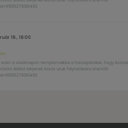
ítő áldást kérjenek közös utuk folytatására Istentől!
?id=61555279361492
uár 18., 18:00
lom
ák ezen a vasárnapon templomaikba a házaspárokat, hogy közös
ítő áldást kérjenek közös utuk folytatására Istentől!
?id=61555279361492