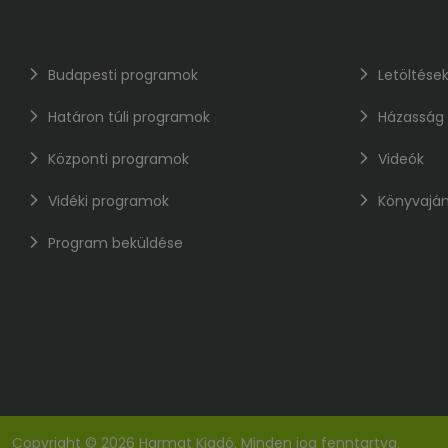
Budapesti programok
Letöltése
Határon túli programok
Házasság
Központi programok
Videók
Vidéki programok
Könyvaján
Program beküldése
Copyright © 2026 Harmat Kiadó. Minden jog fenntartva.