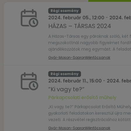
Régi esemény
2024. február 05., 12:00
-
2024. feb
HÁZAS – TÁRSAS 2024
A Házas-Társas egy pároknak szóló, két f
megszokottnál nagyobb figyelmet fordít
ajándékozzátok meg egymást. A feladat
pontján teljesíthető. Ebben a játékban 
Győr-Moson-Sopron
Ménfőcsanak
Régi esemény
2024. február 11., 15:00
-
2024. febr
“Ki vagy te?“
Párkapcsolati erősítő műhely
„Ki vagy te?” Párkapcsolat Erősítő Műhel
gyakorlati feladatokon keresztül újra 
vezeti. A részvétel regisztrációhoz kötöt
jelentkezés sorrendjében telik fel. Mind
Győr-Moson-Sopron
Ménfőcsanak