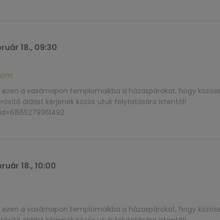
ruár 18., 09:30
lom
ák ezen a vasárnapon templomaikba a házaspárokat, hogy közös
ítő áldást kérjenek közös utuk folytatására Istentől!
?id=61555279361492
ruár 18., 10:00
ák ezen a vasárnapon templomaikba a házaspárokat, hogy közös