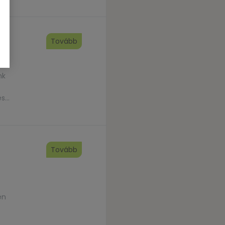
Tovább
nk
és
Tovább
en