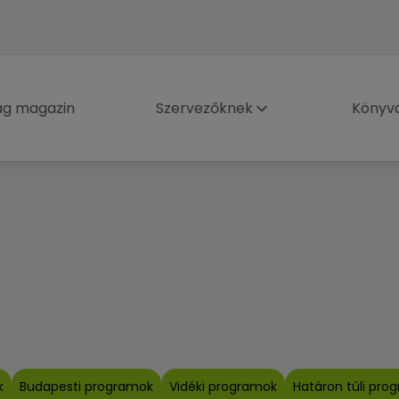
ág magazin
Szervezőknek
Könyva
k
Budapesti programok
Vidéki programok
Határon túli pro