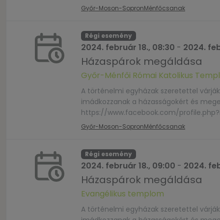
Győr-Moson-Sopron
Ménfőcsanak
Régi esemény
2024. február 18., 08:30
-
2024. feb
Házaspárok megáldása
Győr-Ménfői Római Katolikus Temp
A történelmi egyházak szeretettel várj
imádkozzanak a házasságokért és megerős
https://www.facebook.com/profile.php
Győr-Moson-Sopron
Ménfőcsanak
Régi esemény
2024. február 18., 09:00
-
2024. feb
Házaspárok megáldása
Evangélikus templom
A történelmi egyházak szeretettel várj