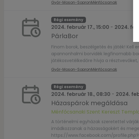
Győr-Moson-Sopron
Ménfőcsanak
Régi esemény
2024. február 17., 15:00
-
2024. febr
PárlaBor
Finom borok, beszélgetés és játék! Kel
apannonhalmi borvidék legfinomabb borai
játékosvetélkedőre hívja a résztvevőke
mindazt, amit amásik szeret Bennünk! Hel
Győr-Moson-Sopron
Ménfőcsanak
Régi esemény
2024. február 18., 08:30
-
2024. feb
Házaspárok megáldása
Ménfőcsanaki Szent Kereszt Temp
A történelmi egyházak szeretettel várj
imádkozzanak a házasságokért és megerős
https://www.facebook.com/profile.php