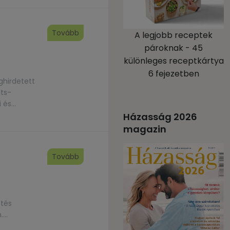
Tovább
A legjobb receptek
pároknak - 45
különleges receptkártya
6 fejezetben
ghirdetett
its-
i és
Házasság 2026
magazin
Tovább
etés
.
7400 Ft)