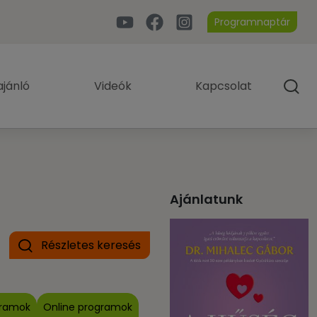
Programnaptár
jánló
Videók
Kapcsolat
Ajánlatunk
Részletes keresés
gramok
Online programok