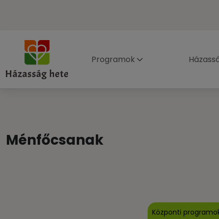
Programok
Házass
Ménfőcsanak
Központi programo