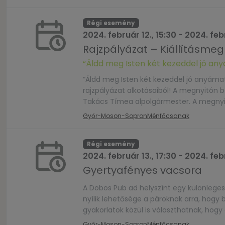
Régi esemény
2024. február 12., 15:30
-
2024. febr
Rajzpályázat – Kiállításmeg
“Áldd meg Isten két kezeddel jó any
“Áldd meg Isten két kezeddel jó anyáma
rajzpályázat alkotásaiból! A megnyitón 
Takács Tímea alpolgármester. A megnyitó
a Világosvár Tagóvoda gyermekei adják!
Győr-Moson-Sopron
Ménfőcsanak
Régi esemény
2024. február 13., 17:30
-
2024. febr
Gyertyafényes vacsora
A Dobos Pub ad helyszínt egy különleges
nyílik lehetősége a pároknak arra, hogy
gyakorlatok közül is választhatnak, hogy
Regisztráció: http://tinyurl.com/vacso
Győr-Moson-Sopron
Ménfőcsanak