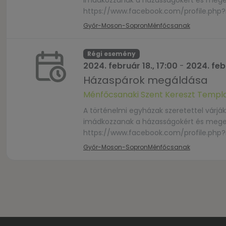
imádkozzanak a házasságokért és megerős
https://www.facebook.com/profile.php
Győr-Moson-Sopron
Ménfőcsanak
Régi esemény
2024. február 18., 17:00
-
2024. febr
Házaspárok megáldása
Ménfőcsanaki Szent Kereszt Temp
A történelmi egyházak szeretettel várj
imádkozzanak a házasságokért és megerős
https://www.facebook.com/profile.php
Győr-Moson-Sopron
Ménfőcsanak