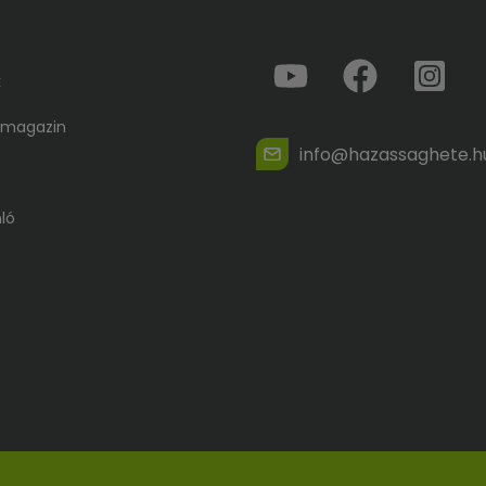
k
 magazin
info@hazassaghete.h
ló