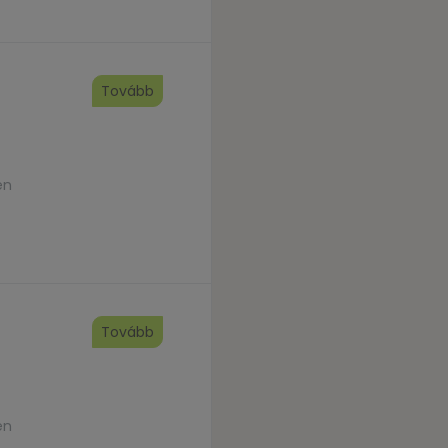
Tovább
en
Tovább
en