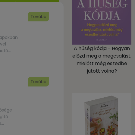
Tovább
znapokban
vel
A hűség kódja - Hogyan
hető
előzd meg a megcsalást,
obban […]
mielőtt még eszedbe
jutott volna?
Tovább
tősége
gítő
a