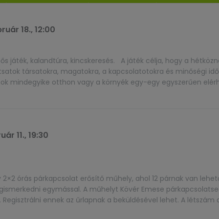
ruár 18., 12:00
ős játék, kalandtúra, kincskeresés. A játék célja, hogy a hétkö
satok társatokra, magatokra, a kapcsolatotokra és minőségi idő
ok mindegyike otthon vagy a környék egy-egy egyszerűen elér
nincsenek vesztesek, a nyeremény pedig annál nagyobb, minél j
uár 11., 19:30
y 2×2 órás párkapcsolat erősítő műhely, ahol 12 párnak van lehe
megismerkedni egymással. A műhelyt Kövér Emese párkapcsolatse
t. Regisztrálni ennek az űrlapnak a beküldésével lehet. A létszám 
en nap új élményeket tartogat. A házasságban élő két […]