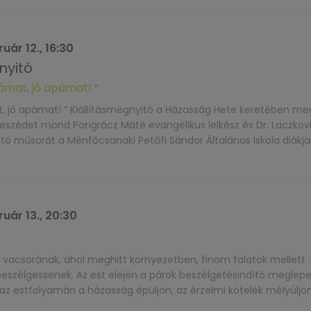
uár 12., 16:30
nyitó
ámat, jó apámat! “
t, jó apámat! “ Kiállításmegnyitó a Házasság Hete keretében me
beszédet mond Pongrácz Máté evangélikus lelkész és Dr. Laczkov
 műsorát a Ménfőcsanaki Petőfi Sándor Általános Iskola diákja
 A műsorban közreműködik a Liszt Ferenc Zeneiskola és a […]
uár 13., 20:30
 vacsorának, ahol meghitt környezetben, finom falatok mellett
 beszélgessenek. Az est elején a párok beszélgetésindító meglep
 az estfolyamán a házasság épüljön, az érzelmi kötelék mélyüljön
ra2024 (A három fogásos vacsora ára: A menü: 6900 Ft, B menü: 