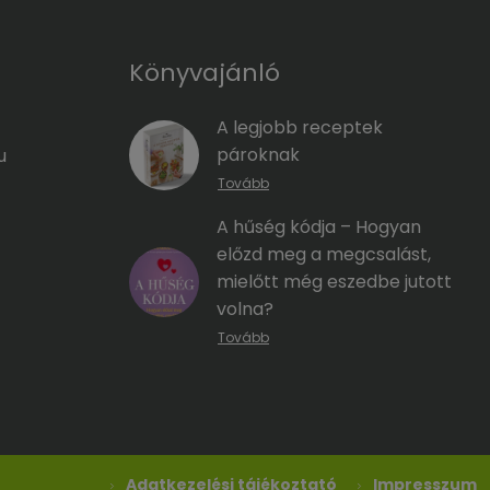
Könyvajánló
A legjobb receptek
pároknak
u
Tovább
A hűség kódja – Hogyan
előzd meg a megcsalást,
mielőtt még eszedbe jutott
volna?
Tovább
Adatkezelési tájékoztató
Impresszum