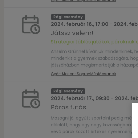
Régi esemény
2024. február 16., 17:00
-
2024. febr
Játssz velem!
Stratégiai táblás játékok pároknak
Anselm Grünnel kívánjuk mindenkinek, 
mindenkit a gyermek szabadságára, hogy 
játszóházban megismertetjük a házaspáro
középkori Magyarországon is ismert ostro
Győr-Moson-Sopron
Ménfőcsanak
Régi esemény
2024. február 17., 09:30
-
2024. feb
Páros futás
Mozogni jó, együtt sportolni pedig még j
délelőtt, hogy egy nagy közösségben mo
vevő párok között értékes nyereményeket