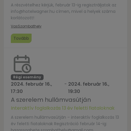
A részvételhez kérjük, február 13-ig regisztráljatok az
info@hotelwagner.hu címen, mivel a helyek száma
korlátozott!
Vas
Szombathely
Tovább
Régi esemény
2024. február 16.,
-
2024. február 16.,
17:30
19:30
A szerelem hullámvasútján
Interaktív foglalkozás 13 év feletti fiataloknak
A szerelem hullámvasútján – interaktív foglalkozás 13
év feletti fiataloknak Regisztráció február 14-ig:
hazassaghete.szombathely@gmail.com