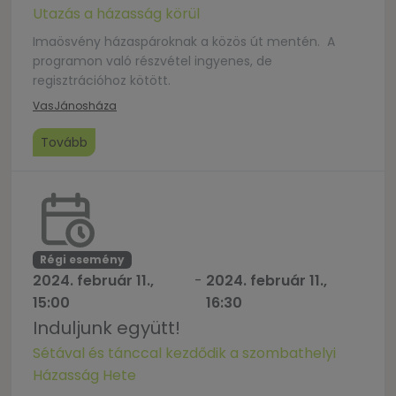
Utazás a házasság körül
Imaösvény házaspároknak a közös út mentén. A
programon való részvétel ingyenes, de
regisztrációhoz kötött.
Vas
Jánosháza
Tovább
Régi esemény
2024. február 11.,
-
2024. február 11.,
15:00
16:30
Induljunk együtt!
Sétával és tánccal kezdődik a szombathelyi
Házasság Hete