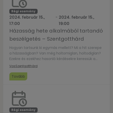
Régi esemény
2024. február 15.,
-
2024. február 15.,
17:00
19:00
Házasság hete alkalmából tartandó
beszélgetés – Szentgotthárd
Hogyan tartsunk ki egymás mellett? Mi a hit szerepe
a házasságban? Van még holtomiglan, holtodiglan?
Ezekre és ezekhez hasonló kérdésekre keressük a
választ egy kötetlen beszélgetés formájában.
Vas
Szentgotthárd
Tovább
Régi esemény