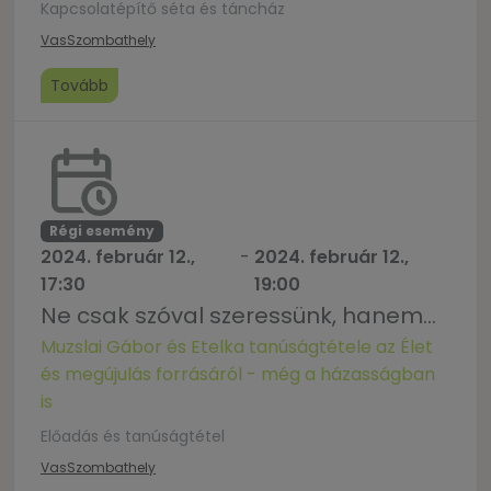
Kapcsolatépítő séta és táncház
Vas
Szombathely
Tovább
Régi esemény
2024. február 12.,
-
2024. február 12.,
17:30
19:00
Ne csak szóval szeressünk, hanem…
Muzslai Gábor és Etelka tanúságtétele az Élet
és megújulás forrásáról - még a házasságban
is
Előadás és tanúságtétel
Vas
Szombathely