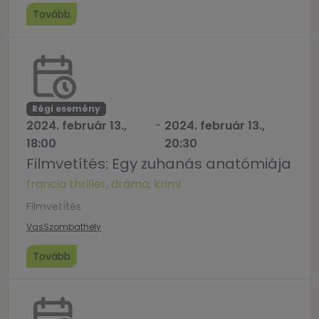
Tovább
Régi esemény
2024. február 13.,
-
2024. február 13.,
18:00
20:30
Filmvetítés: Egy zuhanás anatómiája
francia thriller, dráma, krimi
Filmvetítés
Vas
Szombathely
Tovább