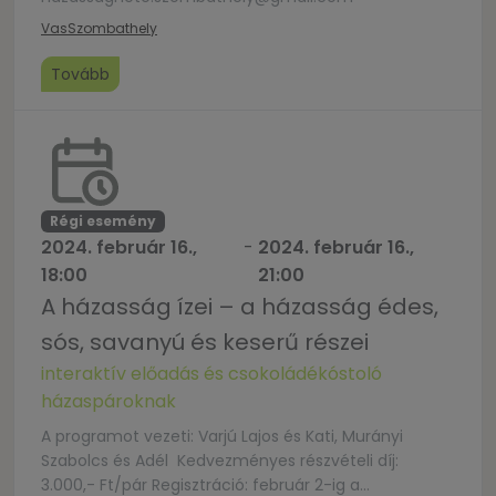
Vas
Szombathely
Tovább
Régi esemény
2024. február 16.,
-
2024. február 16.,
18:00
21:00
A házasság ízei – a házasság édes,
sós, savanyú és keserű részei
interaktív előadás és csokoládékóstoló
házaspároknak
A programot vezeti: Varjú Lajos és Kati, Murányi
Szabolcs és Adél Kedvezményes részvételi díj:
3.000,- Ft/pár Regisztráció: február 2-ig a