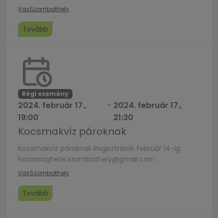
hazassag.izei.szombathely@gmail.com
Vas
Szombathely
Tovább
Régi esemény
2024. február 17.,
-
2024. február 17.,
19:00
21:30
Kocsmakvíz pároknak
Kocsmakvíz pároknak Regisztráció február 14-ig:
hazassaghete.szombathely@gmail.com
Vas
Szombathely
Tovább