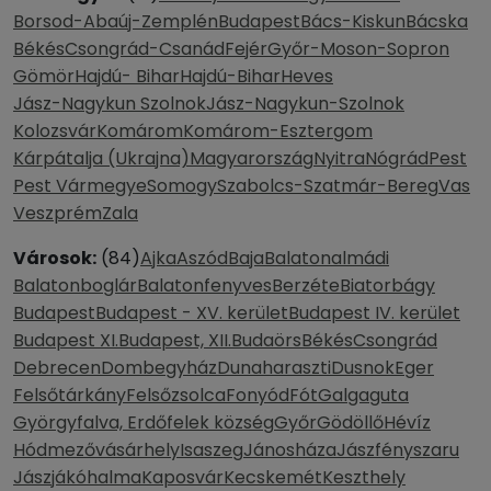
Borsod-Abaúj-Zemplén
Budapest
Bács-Kiskun
Bácska
Békés
Csongrád-Csanád
Fejér
Győr-Moson-Sopron
Gömör
Hajdú- Bihar
Hajdú-Bihar
Heves
Jász-Nagykun Szolnok
Jász-Nagykun-Szolnok
Kolozsvár
Komárom
Komárom-Esztergom
Kárpátalja (Ukrajna)
Magyarország
Nyitra
Nógrád
Pest
Pest Vármegye
Somogy
Szabolcs-Szatmár-Bereg
Vas
Veszprém
Zala
Városok:
(84)
Ajka
Aszód
Baja
Balatonalmádi
Balatonboglár
Balatonfenyves
Berzéte
Biatorbágy
Budapest
Budapest - XV. kerület
Budapest IV. kerület
Budapest XI.
Budapest, XII.
Budaörs
Békés
Csongrád
Debrecen
Dombegyház
Dunaharaszti
Dusnok
Eger
Felsőtárkány
Felsőzsolca
Fonyód
Fót
Galgaguta
Györgyfalva, Erdőfelek község
Győr
Gödöllő
Hévíz
Hódmezővásárhely
Isaszeg
Jánosháza
Jászfényszaru
Jászjákóhalma
Kaposvár
Kecskemét
Keszthely