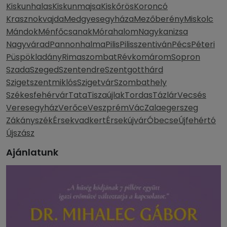
Kiskunhalas
Kiskunmajsa
Kiskőrös
Koroncó
Krasznokvajda
Medgyesegyháza
Mezőberény
Miskolc
Mándok
Ménfőcsanak
Mórahalom
Nagykanizsa
Nagyvárad
Pannonhalma
Pilis
Pilisszentiván
Pécs
Péteri
Püspökladány
Rimaszombat
Révkomárom
Sopron
Szada
Szeged
Szentendre
Szentgotthárd
Szigetszentmiklós
Szigetvár
Szombathely
Székesfehérvár
Tata
Tiszaújlak
Tordas
Tázlár
Vecsés
Veresegyház
Verőce
Veszprém
Vác
Zalaegerszeg
Zákányszék
Érsekvadkert
Érsekújvár
Óbecse
Újfehértó
Újszász
Ajánlatunk