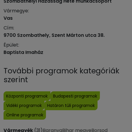
Szombathelyi Házasság Hete munkacsoport
Vármegye:
Vas
Cím:
9700 Szombathely, Szent Márton utca 38.
Épület:
Baptista Imaház
További programok kategóriák
szerint
Központi programok
Budapesti programok
Vidéki programok
Határon túli programok
Online programok
Vármegyék
(31)
Baranya
Bihar megye
Borsod