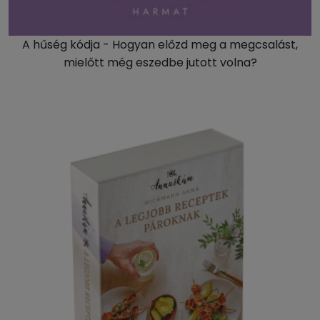
A hűség kódja - Hogyan előzd meg a megcsalást,
mielőtt még eszedbe jutott volna?