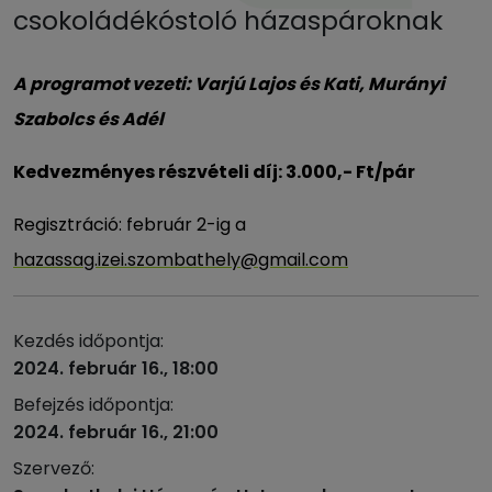
csokoládékóstoló házaspároknak
A programot vezeti: Varjú Lajos és Kati, Murányi
Szabolcs és Adél
Kedvezményes részvételi díj: 3.000,- Ft/pár
Regisztráció: február 2-ig a
hazassag.izei.szombathely@gmail.com
Kezdés időpontja:
2024. február 16., 18:00
Befejzés időpontja:
2024. február 16., 21:00
Szervező: