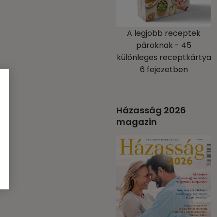
A legjobb receptek
pároknak - 45
különleges receptkártya
6 fejezetben
Házasság 2026
magazin