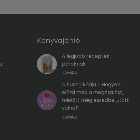
Könyvajánló
A legjobb receptek
pároknak
u
Tovább
A hűség kódja – Hogyan
előzd meg a megcsalást,
mielőtt még eszedbe jutott
volna?
Tovább