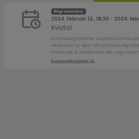
Régi esemény
2024. február 13., 18:30
-
2024. febr
KvízEst
A Házasság hetéhez csatlakozva február 
rendezünk az Apor Vilmos Közösségi Házba
teaházzal. A vetélkedőre két vagy három
jelentkezését várjuk az alábbi linken: ht
Budapest
Budapest, XII.
befogadóképessége […]