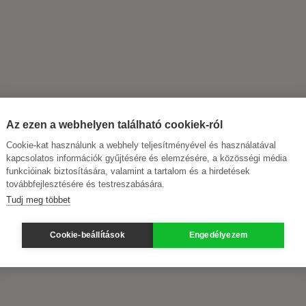
Az ezen a webhelyen található cookiek-ról
Cookie-kat használunk a webhely teljesítményével és használatával
kapcsolatos információk gyűjtésére és elemzésére, a közösségi média
funkcióinak biztosítására, valamint a tartalom és a hirdetések
továbbfejlesztésére és testreszabására.
Tudj meg többet
Cookie-beállítások
Engedélyezem