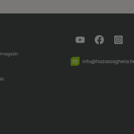
k
 magazin
info@hazassaghete.h
ló