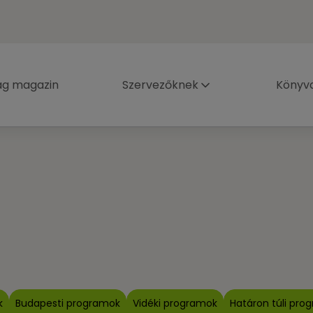
ág magazin
Szervezőknek
Könyva
k
Budapesti programok
Vidéki programok
Határon túli pro