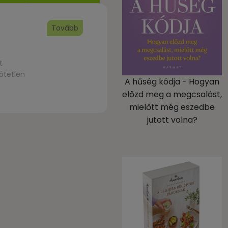
Tovább
t
ötetlen
A hűség kódja - Hogyan
előzd meg a megcsalást,
össégi Ház
mielőtt még eszedbe
jutott volna?