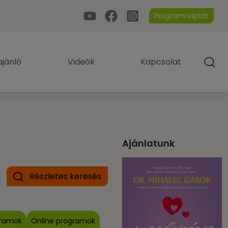
Programnaptár
jánló
Videók
Kapcsolat
Ajánlatunk
Részletes keresés
gramok
Online programok