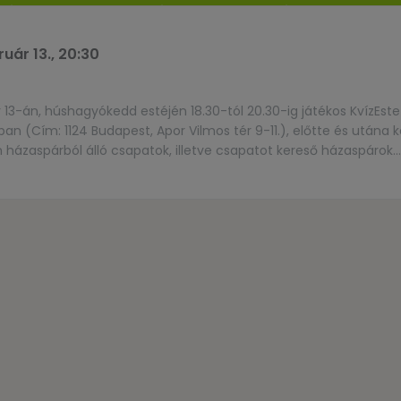
uár 13., 20:30
13-án, húshagyókedd estéjén 18.30-tól 20.30-ig játékos KvízEste
n (Cím: 1124 Budapest, Apor Vilmos tér 9-11.), előtte és utána k
 házaspárból álló csapatok, illetve csapatot kereső házaspárok
tps://bit.ly/hh-kvizest-24.Felhívjuk a figyelmet, hogy mivel a Köz