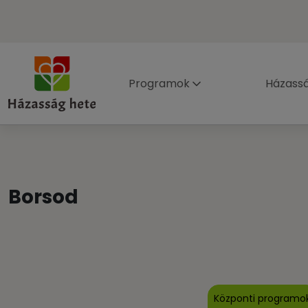
Programok
Házass
Borsod
Központi programo