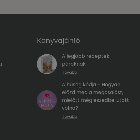
Könyvajánló
A legjobb receptek
pároknak
u
Tovább
A hűség kódja – Hogyan
előzd meg a megcsalást,
mielőtt még eszedbe jutott
volna?
Tovább