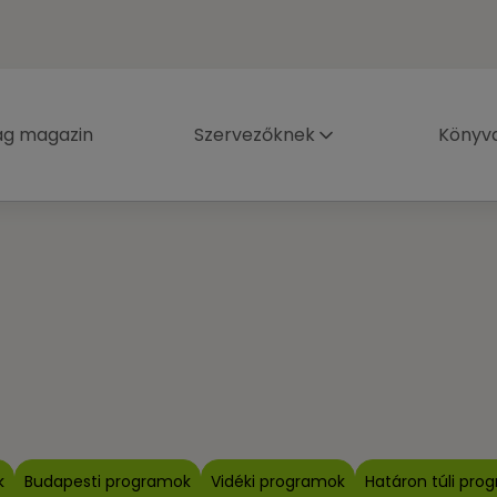
ág magazin
Szervezőknek
Könyva
k
Budapesti programok
Vidéki programok
Határon túli pro