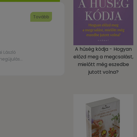
Tovább
A hűség kódja - Hogyan
i László
előzd meg a megcsalást,
megújulás
mielőtt még eszedbe
kötött!
jutott volna?
/viewform?