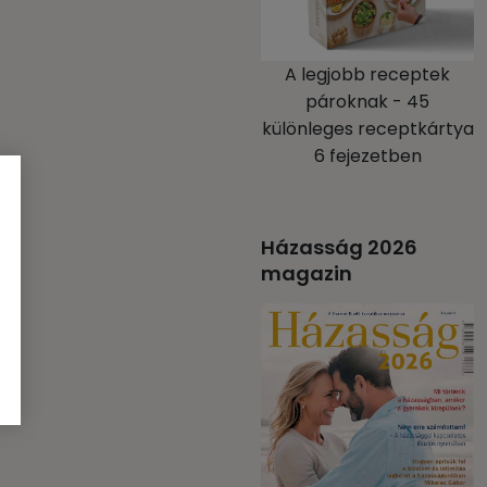
A legjobb receptek
pároknak - 45
különleges receptkártya
6 fejezetben
Házasság 2026
magazin