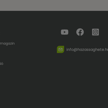
k
 magazin
info@hazassaghete.h
ló