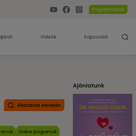
Programnaptár
jánló
Videók
Kapcsolat
Ajánlatunk
Részletes keresés
gramok
Online programok