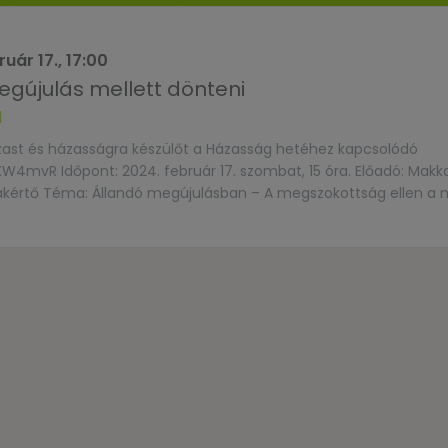
uár 17., 17:00
egújulás mellett dönteni
l
zast és házasságra készülőt a Házasság hetéhez kapcsolódó
mvR Időpont: 2024. február 17. szombat, 15 óra. Előadó: Makka
szakértő Téma: Állandó megújulásban – A megszokottság ellen a 
Horváth Lajos utca 22. A rendezvény ingyenes, de regisztrációhoz 
FAIpQLScI6CORnKU9rIJ7lQ4CazCGpvZvkrCkldWiixC0sdMwEGgEMQ