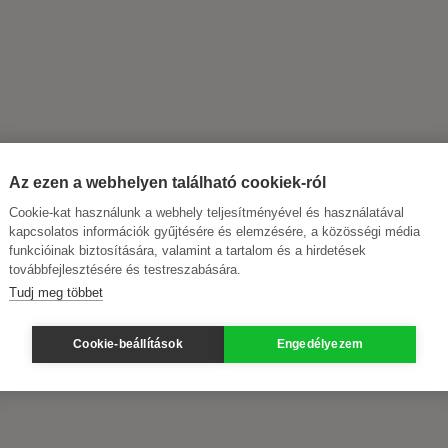
Az ezen a webhelyen található cookiek-ról
Cookie-kat használunk a webhely teljesítményével és használatával
kapcsolatos információk gyűjtésére és elemzésére, a közösségi média
funkcióinak biztosítására, valamint a tartalom és a hirdetések
továbbfejlesztésére és testreszabására.
Tudj meg többet
Cookie-beállítások
Engedélyezem