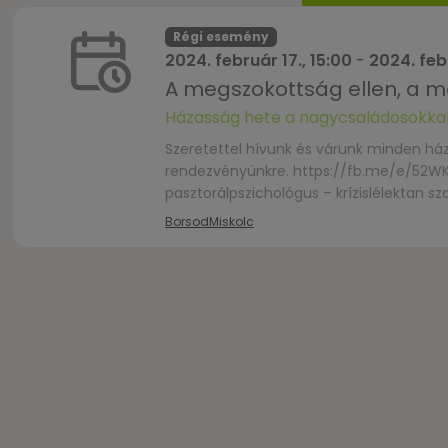
Régi esemény
2024. február 17., 15:00
-
2024. febr
A megszokottság ellen, a m
Házasság hete a nagycsaládosokka
Szeretettel hívunk és várunk minden há
rendezvényünkre. https://fb.me/e/52WKW4
pasztorálpszichológus – krízislélektan 
mellett dönteni Helyszín: 3525 Miskolc, 
Borsod
Miskolc
https://docs.google.com/forms/d/e/1
vc=0&c=0&w=1&flr=0 A […]