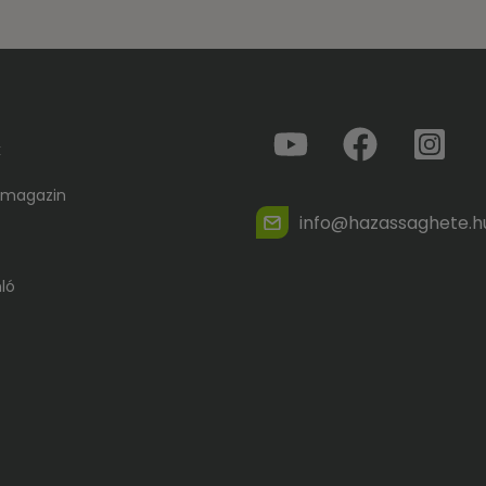
k
 magazin
info@hazassaghete.h
ló