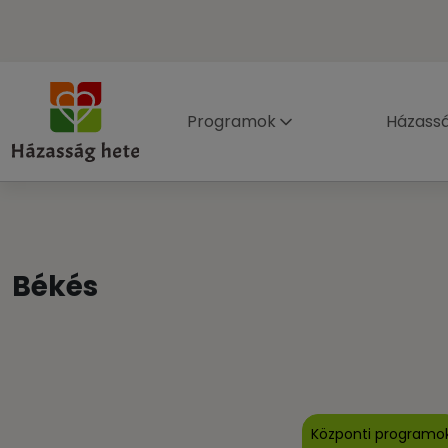
Programok
Házass
Békés
Központi programo