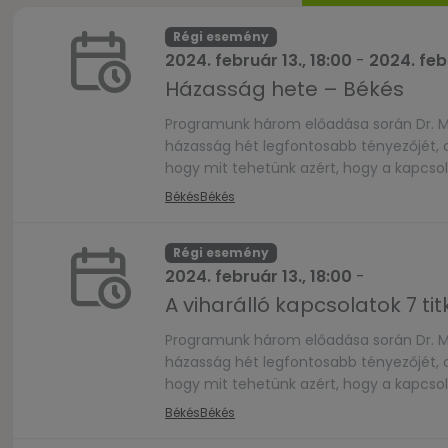
Régi esemény
2024. február 13., 18:00
-
2024. febr
Házasság hete – Békés
Programunk három előadása során Dr. M
házasság hét legfontosabb tényezőjét, a
hogy mit tehetünk azért, hogy a kapcso
kapcsolódóan érdekes foglalkozásokat is
Békés
Békés
tehetik […]
Régi esemény
2024. február 13., 18:00
-
A viharálló kapcsolatok 7 tit
Programunk három előadása során Dr. M
házasság hét legfontosabb tényezőjét, a
hogy mit tehetünk azért, hogy a kapcsol
Békés
Békés