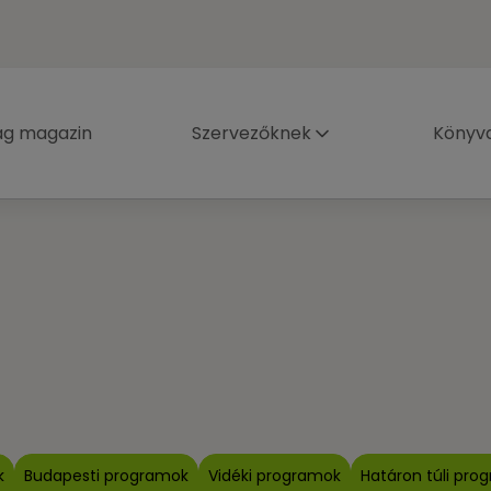
ág magazin
Szervezőknek
Könyva
k
Budapesti programok
Vidéki programok
Határon túli pro