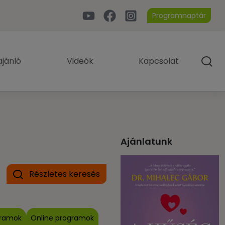
Programnaptár
jánló
Videók
Kapcsolat
Ajánlatunk
Részletes keresés
gramok
Online programok