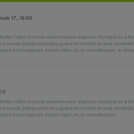
uár 17., 16:00
ihalec Gábor kutatási eredményeire alapozva mutatjuk be a bo
 traumák párkapcsolatokra gyakorolt hatását és ezek kezelését, 
latunk biztonságossá, erőssé váljon, és az maradhasson. Az elő
 felkínálunk, melyeket elvégezve a párok elmélyíthetik és szem
ka
ihalec Gábor kutatási eredményeire alapozva mutatjuk be a bo
 traumák párkapcsolatokra gyakorolt hatását és ezek kezelését, 
atunk biztonságossá, erőssé váljon, és az maradhasson.