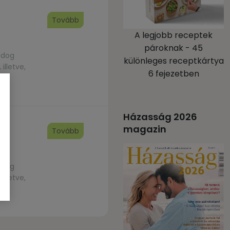
Tovább
A legjobb receptek
pároknak - 45
ldog
különleges receptkártya
illetve,
6 fejezetben
Házasság 2026
magazin
Tovább
ldog
illetve,