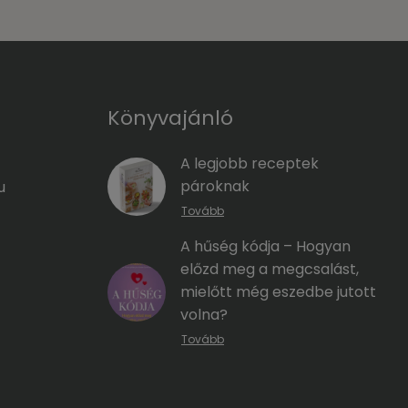
Könyvajánló
A legjobb receptek
pároknak
u
Tovább
A hűség kódja – Hogyan
előzd meg a megcsalást,
mielőtt még eszedbe jutott
volna?
Tovább