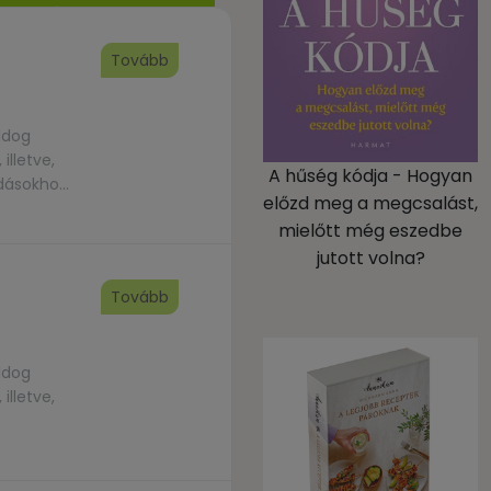
Tovább
ldog
illetve,
A hűség kódja - Hogyan
adásokhoz
előzd meg a megcsalást,
élyesebbé
mielőtt még eszedbe
jutott volna?
Tovább
ldog
illetve,