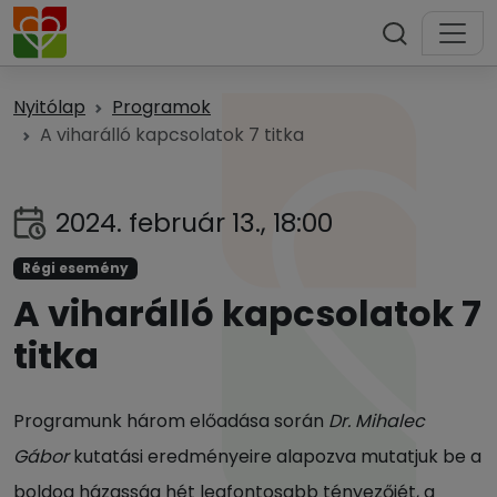
Nyitólap
Programok
A viharálló kapcsolatok 7 titka
2024. február 13., 18:00
Régi esemény
A viharálló kapcsolatok 7
titka
Programunk három előadása során
Dr. Mihalec
Gábor
kutatási eredményeire alapozva mutatjuk be a
boldog házasság hét legfontosabb tényezőjét, a