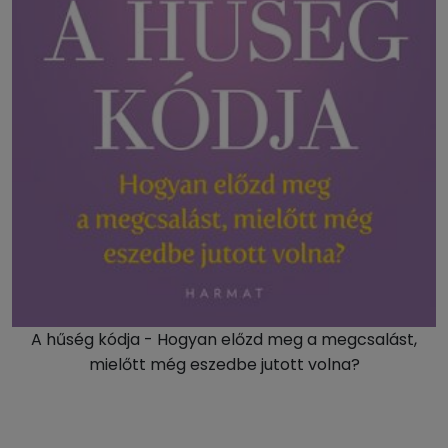
A hűség kódja - Hogyan előzd meg a megcsalást,
mielőtt még eszedbe jutott volna?