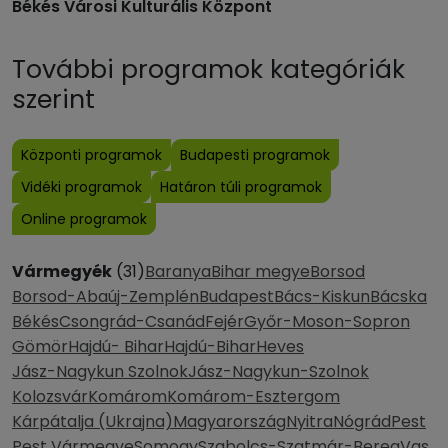
Békés Városi Kulturális Központ
További programok kategóriák
szerint
Központi programok
Budapesti programok
Vidéki programok
Határon túli programok
Online programok
Vármegyék
(31)
Baranya
Bihar megye
Borsod
Borsod-Abaúj-Zemplén
Budapest
Bács-Kiskun
Bácska
Békés
Csongrád-Csanád
Fejér
Győr-Moson-Sopron
Gömör
Hajdú- Bihar
Hajdú-Bihar
Heves
Jász-Nagykun Szolnok
Jász-Nagykun-Szolnok
Kolozsvár
Komárom
Komárom-Esztergom
Kárpátalja (Ukrajna)
Magyarország
Nyitra
Nógrád
Pest
Pest Vármegye
Somogy
Szabolcs-Szatmár-Bereg
Vas