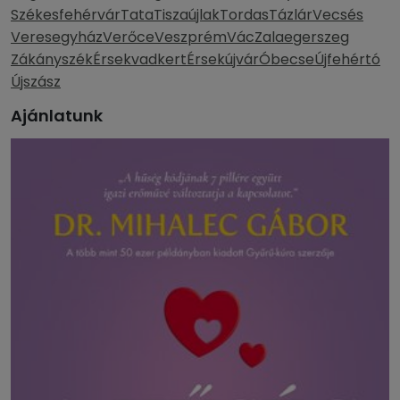
Székesfehérvár
Tata
Tiszaújlak
Tordas
Tázlár
Vecsés
Veresegyház
Verőce
Veszprém
Vác
Zalaegerszeg
Zákányszék
Érsekvadkert
Érsekújvár
Óbecse
Újfehértó
Újszász
Ajánlatunk