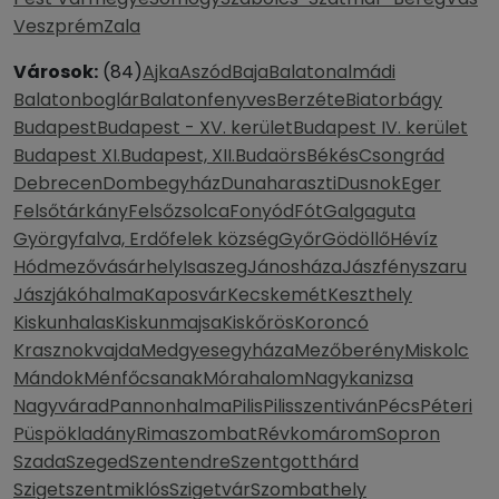
Veszprém
Zala
Városok:
(84)
Ajka
Aszód
Baja
Balatonalmádi
Balatonboglár
Balatonfenyves
Berzéte
Biatorbágy
Budapest
Budapest - XV. kerület
Budapest IV. kerület
Budapest XI.
Budapest, XII.
Budaörs
Békés
Csongrád
Debrecen
Dombegyház
Dunaharaszti
Dusnok
Eger
Felsőtárkány
Felsőzsolca
Fonyód
Fót
Galgaguta
Györgyfalva, Erdőfelek község
Győr
Gödöllő
Hévíz
Hódmezővásárhely
Isaszeg
Jánosháza
Jászfényszaru
Jászjákóhalma
Kaposvár
Kecskemét
Keszthely
Kiskunhalas
Kiskunmajsa
Kiskőrös
Koroncó
Krasznokvajda
Medgyesegyháza
Mezőberény
Miskolc
Mándok
Ménfőcsanak
Mórahalom
Nagykanizsa
Nagyvárad
Pannonhalma
Pilis
Pilisszentiván
Pécs
Péteri
Püspökladány
Rimaszombat
Révkomárom
Sopron
Szada
Szeged
Szentendre
Szentgotthárd
Szigetszentmiklós
Szigetvár
Szombathely