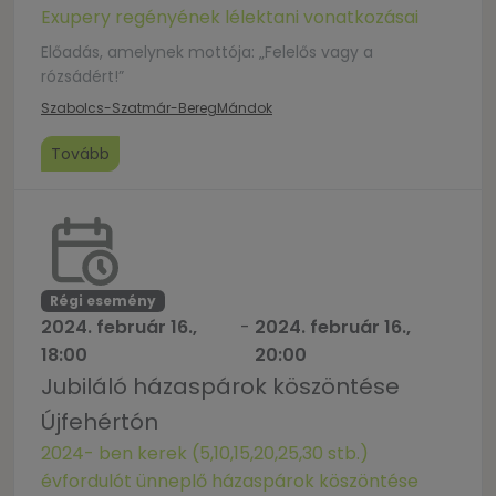
Exupery regényének lélektani vonatkozásai
Előadás, amelynek mottója: „Felelős vagy a
rózsádért!”
Szabolcs-Szatmár-Bereg
Mándok
Tovább
Régi esemény
2024. február 16.,
-
2024. február 16.,
18:00
20:00
Jubiláló házaspárok köszöntése
Újfehértón
2024- ben kerek (5,10,15,20,25,30 stb.)
évfordulót ünneplő házaspárok köszöntése