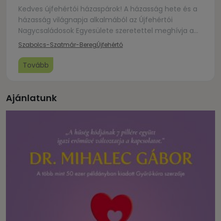
Kedves újfehértói házaspárok! A házasság hete és a
házasság világnapja alkalmából az Újfehértói
Nagycsaládosok Egyesülete szeretettel meghívja a
2024-ben jubiláló újfehértói házaspárokat (akik
Szabolcs-Szatmár-Bereg
Újfehértó
5,10,15, 20, 25, 30, 35,40 … éve házasok), kis ünnepi
műsorral és vendéglátással várjuk Önöket. A program
Tovább
ingyenes, de regisztrációhoz kötött:
https://forms.gle/Bya98hsUgPECpNia6 Az esemény
további részleteivel kapcsolatban értesítést küldünk.
Ajánlatunk