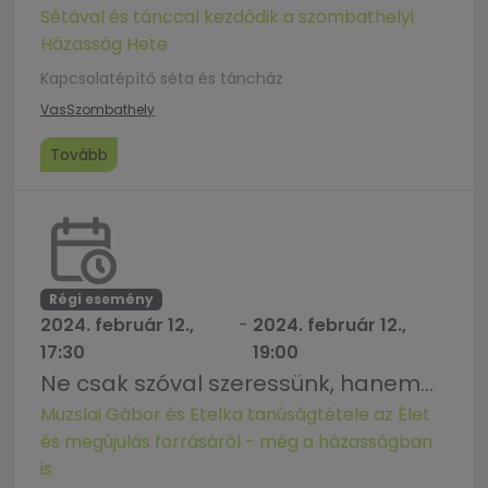
Sétával és tánccal kezdődik a szombathelyi
Házasság Hete
Kapcsolatépítő séta és táncház
Vas
Szombathely
Tovább
Régi esemény
2024. február 12.,
-
2024. február 12.,
17:30
19:00
Ne csak szóval szeressünk, hanem…
Muzslai Gábor és Etelka tanúságtétele az Élet
és megújulás forrásáról - még a házasságban
is