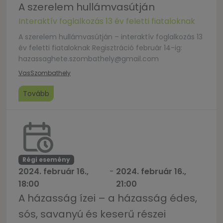
A szerelem hullámvasútján
Interaktív foglalkozás 13 év feletti fiataloknak
A szerelem hullámvasútján – interaktív foglalkozás 13
év feletti fiataloknak Regisztráció február 14-ig:
hazassaghete.szombathely@gmail.com
Vas
Szombathely
Tovább
Régi esemény
2024. február 16.,
-
2024. február 16.,
18:00
21:00
A házasság ízei – a házasság édes,
sós, savanyú és keserű részei