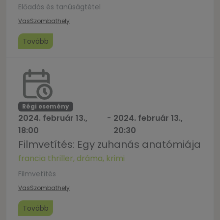
Előadás és tanúságtétel
Vas
Szombathely
Tovább
Régi esemény
2024. február 13.,
-
2024. február 13.,
18:00
20:30
Filmvetítés: Egy zuhanás anatómiája
francia thriller, dráma, krimi
Filmvetítés
Vas
Szombathely
Tovább