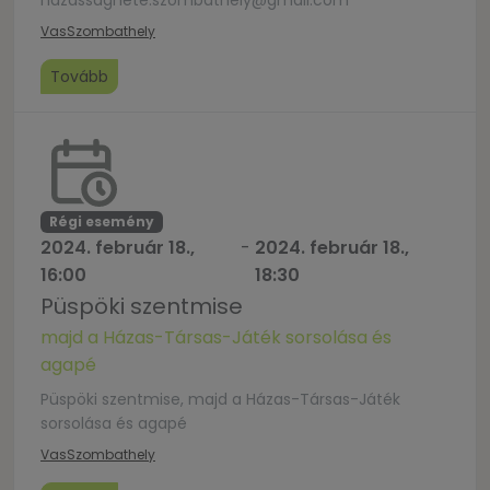
hazassaghete.szombathely@gmail.com
Vas
Szombathely
Tovább
Régi esemény
2024. február 18.,
-
2024. február 18.,
16:00
18:30
Püspöki szentmise
majd a Házas-Társas-Játék sorsolása és
agapé
Püspöki szentmise, majd a Házas-Társas-Játék
sorsolása és agapé
Vas
Szombathely