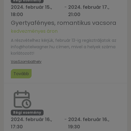
Régi esemény
2024. február 15.,
-
2024. február 17.,
18:00
21:00
Gyertyafényes, romantikus vacsora
kedvezményes áron
A részvételhez kérjük, február 13-ig regisztráljatok az
info@hotelwagner.hu címen, mivel a helyek száma
korlátozott!
Vas
Szombathely
Tovább
Régi esemény
2024. február 16.,
-
2024. február 16.,
17:30
19:30