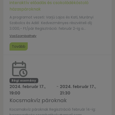
interaktív előadás és csokoládékóstoló
házaspároknak
A programot vezeti: Varjú Lajos és Kati, Murányi
Szabolcs és Adél Kedvezményes részvételi díj:
3.000,- Ft/pár Regisztráció: február 2-ig a
hazassag.izei.szombathely@gmail.com
Vas
Szombathely
Tovább
Régi esemény
2024. február 17.,
-
2024. február 17.,
19:00
21:30
Kocsmakvíz pároknak
Kocsmakvíz pároknak Regisztráció február 14-ig: