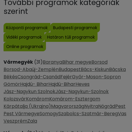
További programok kategóriák
szerint
Központi programok
Budapesti programok
Vidéki programok
Határon túli programok
Online programok
Vármegyék
(31)
Baranya
Bihar megye
Borsod
Borsod-Abaúj-Zemplén
Budapest
Bács-Kiskun
Bácska
Békés
Csongrád-Csanád
Fejér
Győr-Moson-Sopron
Gömör
Hajdú- Bihar
Hajdú-Bihar
Heves
Jász-Nagykun Szolnok
Jász-Nagykun-Szolnok
Kolozsvár
Komárom
Komárom-Esztergom
Kárpátalja (Ukrajna)
Magyarország
Nyitra
Nógrád
Pest
Pest Vármegye
Somogy
Szabolcs-Szatmár-Bereg
Vas
Veszprém
Zala