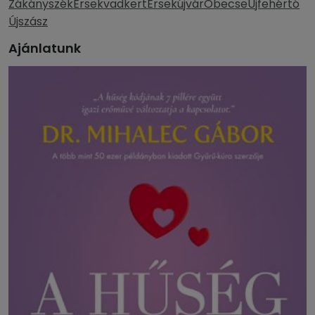
Zákányszék
Érsekvadkert
Érsekújvár
Óbecse
Újfehértó
Újszász
Ajánlatunk