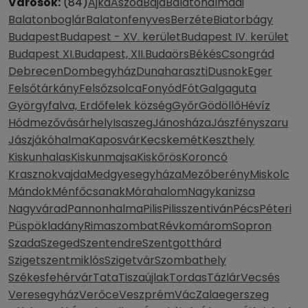
Városok:
(84)
Ajka
Aszód
Baja
Balatonalmádi
Balatonboglár
Balatonfenyves
Berzéte
Biatorbágy
Budapest
Budapest - XV. kerület
Budapest IV. kerület
Budapest XI.
Budapest, XII.
Budaörs
Békés
Csongrád
Debrecen
Dombegyház
Dunaharaszti
Dusnok
Eger
Felsőtárkány
Felsőzsolca
Fonyód
Fót
Galgaguta
Györgyfalva, Erdőfelek község
Győr
Gödöllő
Hévíz
Hódmezővásárhely
Isaszeg
Jánosháza
Jászfényszaru
Jászjákóhalma
Kaposvár
Kecskemét
Keszthely
Kiskunhalas
Kiskunmajsa
Kiskőrös
Koroncó
Krasznokvajda
Medgyesegyháza
Mezőberény
Miskolc
Mándok
Ménfőcsanak
Mórahalom
Nagykanizsa
Nagyvárad
Pannonhalma
Pilis
Pilisszentiván
Pécs
Péteri
Püspökladány
Rimaszombat
Révkomárom
Sopron
Szada
Szeged
Szentendre
Szentgotthárd
Szigetszentmiklós
Szigetvár
Szombathely
Székesfehérvár
Tata
Tiszaújlak
Tordas
Tázlár
Vecsés
Veresegyház
Verőce
Veszprém
Vác
Zalaegerszeg