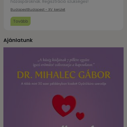
házaspároknak. Regisztráció szükséges!
Budapest
Budapest - XV. kerület
Tovább
Ajánlatunk