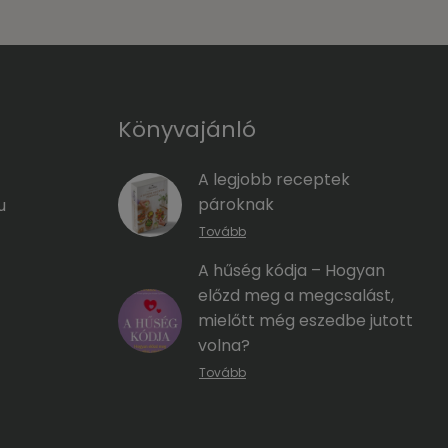
Könyvajánló
A legjobb receptek
pároknak
u
Tovább
A hűség kódja – Hogyan
előzd meg a megcsalást,
mielőtt még eszedbe jutott
volna?
Tovább