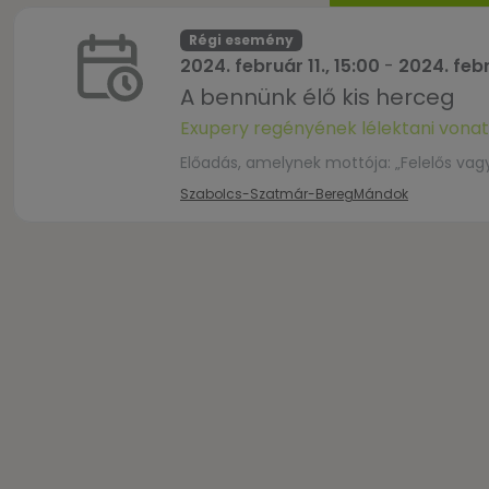
Régi esemény
2024. február 11., 15:00
-
2024. febr
A bennünk élő kis herceg
Exupery regényének lélektani vonat
Előadás, amelynek mottója: „Felelős vagy
Szabolcs-Szatmár-Bereg
Mándok