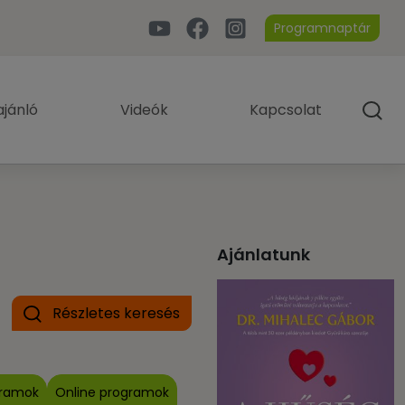
Programnaptár
jánló
Videók
Kapcsolat
Ajánlatunk
Részletes keresés
gramok
Online programok