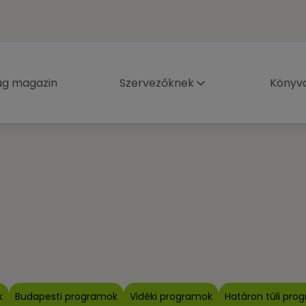
ág magazin
Szervezőknek
Könyva
k
Budapesti programok
Vidéki programok
Határon túli pro