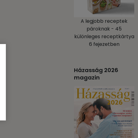
A legjobb receptek
pároknak - 45
különleges receptkártya
6 fejezetben
Házasság 2026
magazin