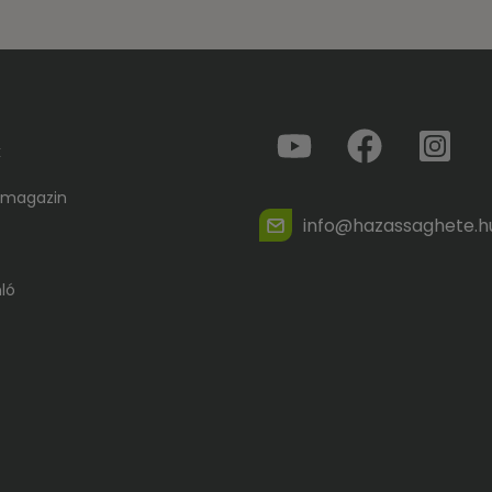
k
 magazin
info@hazassaghete.h
ló