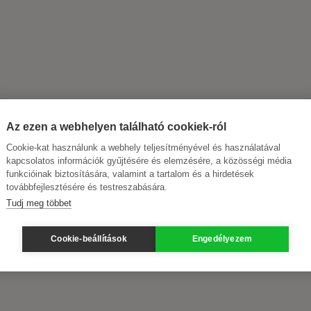
Az ezen a webhelyen található cookiek-ról
Cookie-kat használunk a webhely teljesítményével és használatával
kapcsolatos információk gyűjtésére és elemzésére, a közösségi média
funkcióinak biztosítására, valamint a tartalom és a hirdetések
továbbfejlesztésére és testreszabására.
Tudj meg többet
Cookie-beállítások
Engedélyezem