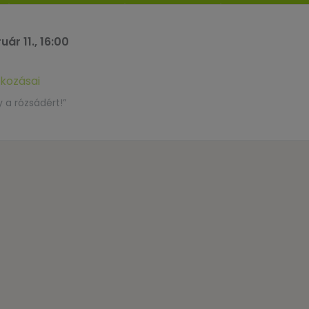
uár 11., 16:00
kozásai
 a rózsádért!”