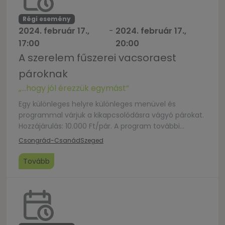
Régi esemény
2024. február 17.,
-
2024. február 17.,
17:00
20:00
A szerelem fűszerei vacsoraest
pároknak
„…hogy jól érezzük egymást”
Egy különleges helyre különleges menüvel és
programmal várjuk a kikapcsolódásra vágyó párokat.
Hozzájárulás: 10.000 Ft/pár. A program további
költségeit a Szeged-Csanádi Egyházmegye
Csongrád-Csanád
Szeged
finanszírozza. Jelentkezés február 12-ig az alábbi
linken, ahol a menü is megtalálható: Szerelem ízei
Tovább
vacsoraest