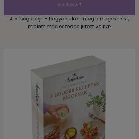
A hűség kódja - Hogyan előzd meg a megcsalást,
mielőtt még eszedbe jutott volna?