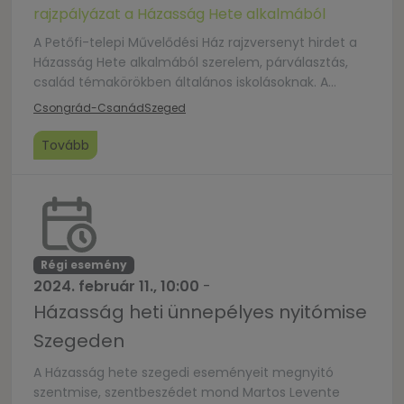
rajzpályázat a Házasság Hete alkalmából
A Petőfi-telepi Művelődési Ház rajzversenyt hirdet a
Házasság Hete alkalmából szerelem, párválasztás,
család témakörökben általános iskolásoknak. A
pályaműveket február 12-ig lehet leadni a
Csongrád-Csanád
Szeged
művelődési házban. A pályaművekből kiállítás nyílik
2024. február 13-án, 17 órakor, a Házasság Hete
Tovább
alkalmából. A kiállítás megnyitón kerül sor a nyertes
pályamunkák díjazására. Az alkotások bármilyen
technikával, A3-as méretben készüljenek. Nem kell
[…]
Régi esemény
2024. február 11., 10:00
-
Házasság heti ünnepélyes nyitómise
Szegeden
A Házasság hete szegedi eseményeit megnyitó
szentmise, szentbeszédet mond Martos Levente