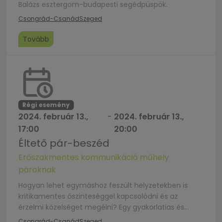
Balázs esztergom-budapesti segédpüspök.
Csongrád-Csanád
Szeged
Tovább
Régi esemény
2024. február 13.,
-
2024. február 13.,
17:00
20:00
Éltető pár-beszéd
Erőszakmentes kommunikáció műhely
pároknak
Hogyan lehet egymáshoz feszült helyzetekben is
kritikamentes őszinteséggel kapcsolódni és az
érzelmi közelséget megélni? Egy gyakorlatias és
életteli, kapcsolatot gazdagító szemlélettel,
Csongrád-Csanád
Szeged