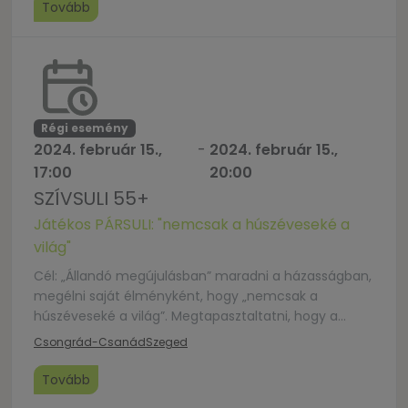
Előadó: Dr. Mihalec Gábor család- és párterapeuta
Tovább
Régi esemény
2024. február 15.,
-
2024. február 15.,
17:00
20:00
SZÍVSULI 55+
Játékos PÁRSULI: "nemcsak a húszéveseké a
világ"
Cél: „Állandó megújulásban” maradni a házasságban,
megélni saját élményként, hogy „nemcsak a
húszéveseké a világ”. Megtapasztaltatni, hogy a
nagyszülőségben megélt örömök nem zárják ki, hogy
Csongrád-Csanád
Szeged
házaspárként is kapcsolódjunk egymáshoz. A
házasság az idősebb korosztály esetében is lehet
Tovább
erőforrás. „Csak az ismerősben születhet valódi