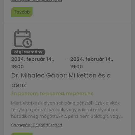
módszerrel ismerkedünk. Vezeti: Bucskóné Lehota
Ágota, EMK tréner Jelentkezés február 11-ig:
Tovább
pasztoralis.hu/hh2024-szeged/
Régi esemény
2024. február 14.,
-
2024. február 14.,
18:00
19:00
Dr. Mihalec Gábor: Mi ketten és a
pénz
Én pénzem, te pénzed, mi pénzünk
Miért vitatkozik olyan sok pár a pénzről? Ezek a viták
tényleg a pénzről szólnak, vagy valami mélyebb ok
húzódik meg mögöttük? A pénz nem boldogít, vagy
a boldogság bizonyos fokig pénz kérdése is? Melyik a
Csongrád-Csanád
Szeged
biztos módszer: a külön kassza vagy a közös kalap?