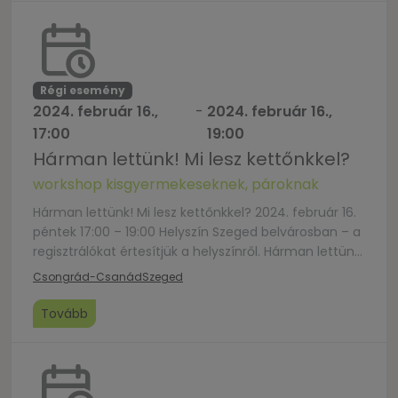
meglepetés” (Pilinszky) Az élethosszig való tanulás
jegyében, a „boldogság tanulható” alapigazságra
építve […]
Régi esemény
2024. február 16.,
-
2024. február 16.,
17:00
19:00
Hárman lettünk! Mi lesz kettőnkkel?
workshop kisgyermekeseknek, pároknak
Hárman lettünk! Mi lesz kettőnkkel? 2024. február 16.
péntek 17:00 – 19:00 Helyszín Szeged belvárosban – a
regisztrálókat értesítjük a helyszínről. Hárman lettünk!
Mi lesz kettőnkkel? – páros workshop
Csongrád-Csanád
Szeged
kisgyermekeseknek, pároknak A gyermek születése
nagy öröm és normatív krízis. Annyi minden
Tovább
megváltozik, hogy mindenképpen újratervezés indul.
A párkapcsolatot is újra kell éleszteni, újra kell
felfedezni […]