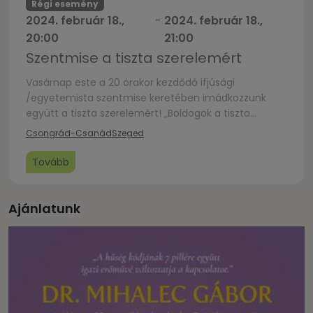
Régi esemény
2024. február 18.,
-
2024. február 18.,
20:00
21:00
Szentmise a tiszta szerelemért
Vasárnap este a 20 órakor kezdődő ifjúsági
/egyetemista szentmise keretében imádkozzunk
együtt a tiszta szerelemèrt! „Boldogok a tiszta
szívűek, mert meglátják az Istent” (Mt 5,8)
Csongrád-Csanád
Szeged
Tovább
Ajánlatunk