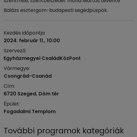
szentmise, szentbeszédet mond Martos Levente
Balázs esztergom-budapesti segédpüspök.
Kezdés időpontja:
2024. február 11., 10:00
Szervező:
Egyházmegyei CsaládKözPont
Vármegye:
Csongrád-Csanád
Cím:
6720 Szeged, Dóm tér
Épület:
Fogadalmi Templom
További programok kategóriák