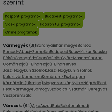
szerint
Központi programok
Budapesti programok
Vidéki programok
Határon túli programok
Online programok
Vármegyék
(31)
Baranya
Bihar megye
Borsod
Borsod-Abaúj-Zemplén
Budapest
Bács-Kiskun
Bácska
Békés
Csongrád-Csanád
Fejér
Győr-Moson-Sopron
Gömör
Hajdú- Bihar
Hajdú-Bihar
Heves
Jász-Nagykun Szolnok
Jász-Nagykun-Szolnok
Kolozsvár
Komárom
Komárom-Esztergom
Kárpátalja (Ukrajna)
Magyarország
Nyitra
Nógrád
Pest
Pest Vármegye
Somogy
Szabolcs-Szatmár-Bereg
Vas
Veszprém
Zala
Városok:
(84)
Ajka
Aszód
Baja
Balatonalmádi
Balatonboglár
Balatonfenyves
Berzéte
Biatorbágy