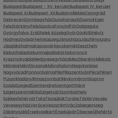
Budapest
Budapest - XV. kerület
Budapest IV. kerület
Budapest XI.
Budapest, XII.
Budaörs
Békés
Csongrád
Debrecen
Dombegyház
Dunaharaszti
Dusnok
Eger
Felsőtárkány
Felsőzsolca
Fonyód
Fót
Galgaguta
Györgyfalva, Erdőfelek község
Győr
Gödöllő
Hévíz
Hódmezővásárhely
Isaszeg
Jánosháza
Jászfényszaru
Jászjákóhalma
Kaposvár
Kecskemét
Keszthely
Kiskunhalas
Kiskunmajsa
Kiskőrös
Koroncó
Krasznokvajda
Medgyesegyháza
Mezőberény
Miskolc
Mándok
Ménfőcsanak
Mórahalom
Nagykanizsa
Nagyvárad
Pannonhalma
Pilis
Pilisszentiván
Pécs
Péteri
Püspökladány
Rimaszombat
Révkomárom
Sopron
Szada
Szeged
Szentendre
Szentgotthárd
Szigetszentmiklós
Szigetvár
Szombathely
Székesfehérvár
Tata
Tiszaújlak
Tordas
Tázlár
Vecsés
Veresegyház
Verőce
Veszprém
Vác
Zalaegerszeg
Zákányszék
Érsekvadkert
Érsekújvár
Óbecse
Újfehértó