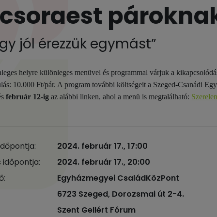
csoraest párokna
gy jól érezzük egymást”
leges helyre különleges menüvel és programmal várjuk a kikapcsolódá
lás: 10.000 Ft/pár. A program további költségeit a Szeged-Csanádi Eg
és
február 12-ig
az alábbi linken, ahol a menü is megtalálható:
Szerelem
időpontja:
2024. február 17., 17:00
 időpontja:
2024. február 17., 20:00
ő:
Egyházmegyei CsaládKözPont
6723 Szeged, Dorozsmai út 2-4.
Szent Gellért Fórum