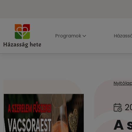
Programok
Házass
Nyitóla
2
A 