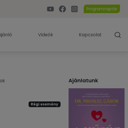
Programnaptár
jánló
Videók
Kapcsolat
Ajánlatunk
nak
Régi esemény