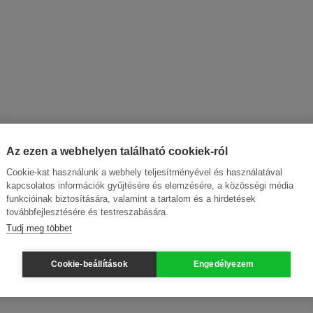
Az ezen a webhelyen található cookiek-ról
Cookie-kat használunk a webhely teljesítményével és használatával
kapcsolatos információk gyűjtésére és elemzésére, a közösségi média
funkcióinak biztosítására, valamint a tartalom és a hirdetések
továbbfejlesztésére és testreszabására.
Tudj meg többet
Cookie-beállítások
Engedélyezem