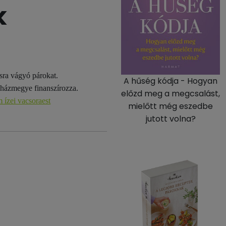
k
sra vágyó párokat.
A hűség kódja - Hogyan
yházmegye finanszírozza.
előzd meg a megcsalást,
 ízei vacsoraest
mielőtt még eszedbe
jutott volna?