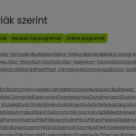
ák szerint
mok
Határon túli programok
Online programok
baúj-Zemplén
Budapest
Bács-Kiskun
Bácska
Békés
Csongrá
ves
Jász-Nagykun Szolnok
Jász-Nagykun-Szolnok
Kolozsvá
ág
Nyitra
Nógrád
Pest
Pest Vármegye
Somogy
Szabolcs-Sza
lár
Balatonfenyves
Berzéte
Biatorbágy
Budapest
Budapest -
ékés
Csongrád
Debrecen
Dombegyház
Dunaharaszti
Dusno
k község
Győr
Gödöllő
Hévíz
Hódmezővásárhely
Isaszeg
Ján
as
Kiskunmajsa
Kiskőrös
Koroncó
Krasznokvajda
Medgyeseg
d
Pannonhalma
Pilis
Pilisszentiván
Pécs
Péteri
Püspökladány
thárd
Szigetszentmiklós
Szigetvár
Szombathely
Székesfehé
erszeg
Zákányszék
Érsekvadkert
Érsekújvár
Óbecse
Újfehér