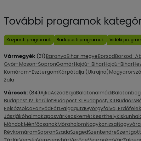
További programok kategóri
Központi programok
Budapesti programok
Vidéki progra
Vármegyék
(31)
Baranya
Bihar megye
Borsod
Borsod-A
Győr-Moson-Sopron
Gömör
Hajdú- Bihar
Hajdú-Bihar
He
Komárom-Esztergom
Kárpátalja (Ukrajna)
Magyarorsz
Zala
Városok:
(84)
Ajka
Aszód
Baja
Balatonalmádi
Balatonbog
Budapest IV. kerület
Budapest XI.
Budapest, XII.
Budaörs
B
Felsőzsolca
Fonyód
Fót
Galgaguta
Györgyfalva, Erdőfele
Jászjákóhalma
Kaposvár
Kecskemét
Keszthely
Kiskunhal
Mándok
Ménfőcsanak
Mórahalom
Nagykanizsa
Nagyvára
Révkomárom
Sopron
Szada
Szeged
Szentendre
Szentgot
Tázlár
Vecsés
Veresegyház
Verőce
Veszprém
Vác
Zalaeg