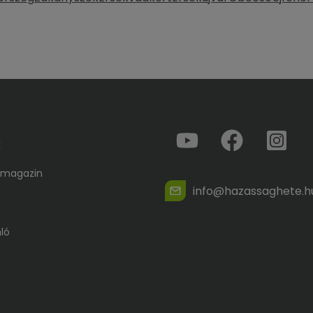
k
 magazin
info@hazassaghete.h
ló