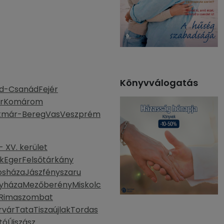
Könyvválogatás
d-Csanád
Fejér
r
Komárom
tmár-Bereg
Vas
Veszprém
 XV. kerület
k
Eger
Felsőtárkány
osháza
Jászfényszaru
yháza
Mezőberény
Miskolc
Rimaszombat
rvár
Tata
Tiszaújlak
Tordas
tó
Újszász