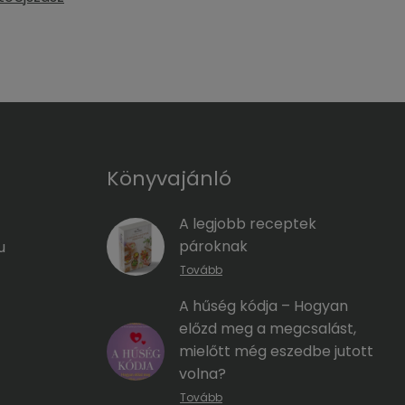
Könyvajánló
A legjobb receptek
pároknak
u
Tovább
A hűség kódja – Hogyan
előzd meg a megcsalást,
mielőtt még eszedbe jutott
volna?
Tovább