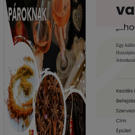
va
„…ho
Egy külön
Hozzájáru
Jelentkez
Kezdés 
Befejzés
Szervez
Cím:
Épület: