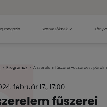
ág magazin
Szervezőknek
Könyva
p
Programok
A szerelem fűszerei vacsoraest párok
024. február 17., 17:00
szerelem fűszerei