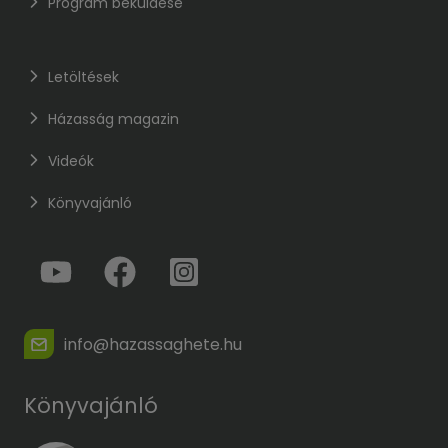
Program beküldése
Letöltések
Házasság magazin
Videók
Könyvajánló
info@hazassaghete.hu
Könyvajánló