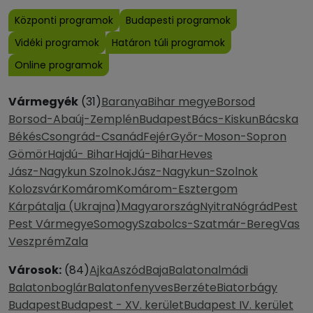
Központi programok
Budapesti programok
Vidéki programok
Határon túli programok
Online programok
Vármegyék
(31)
Baranya
Bihar megye
Borsod
Borsod-Abaúj-Zemplén
Budapest
Bács-Kiskun
Bácska
Békés
Csongrád-Csanád
Fejér
Győr-Moson-Sopron
Gömör
Hajdú- Bihar
Hajdú-Bihar
Heves
Jász-Nagykun Szolnok
Jász-Nagykun-Szolnok
Kolozsvár
Komárom
Komárom-Esztergom
Kárpátalja (Ukrajna)
Magyarország
Nyitra
Nógrád
Pest
Pest Vármegye
Somogy
Szabolcs-Szatmár-Bereg
Vas
Veszprém
Zala
Városok:
(84)
Ajka
Aszód
Baja
Balatonalmádi
Balatonboglár
Balatonfenyves
Berzéte
Biatorbágy
Budapest
Budapest - XV. kerület
Budapest IV. kerület