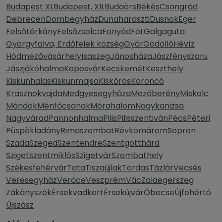
Budapest XI.
Budapest, XII.
Budaörs
Békés
Csongrád
Debrecen
Dombegyház
Dunaharaszti
Dusnok
Eger
Felsőtárkány
Felsőzsolca
Fonyód
Fót
Galgaguta
Györgyfalva, Erdőfelek község
Győr
Gödöllő
Hévíz
Hódmezővásárhely
Isaszeg
Jánosháza
Jászfényszaru
Jászjákóhalma
Kaposvár
Kecskemét
Keszthely
Kiskunhalas
Kiskunmajsa
Kiskőrös
Koroncó
Krasznokvajda
Medgyesegyháza
Mezőberény
Miskolc
Mándok
Ménfőcsanak
Mórahalom
Nagykanizsa
Nagyvárad
Pannonhalma
Pilis
Pilisszentiván
Pécs
Péteri
Püspökladány
Rimaszombat
Révkomárom
Sopron
Szada
Szeged
Szentendre
Szentgotthárd
Szigetszentmiklós
Szigetvár
Szombathely
Székesfehérvár
Tata
Tiszaújlak
Tordas
Tázlár
Vecsés
Veresegyház
Verőce
Veszprém
Vác
Zalaegerszeg
Zákányszék
Érsekvadkert
Érsekújvár
Óbecse
Újfehértó
Újszász