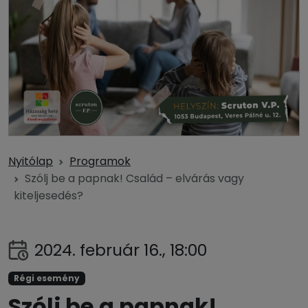
Nyitólap
Programok
Szólj be a papnak! Család – elvárás vagy
kiteljesedés?
2024. február 16., 18:00
Régi esemény
Szólj be a papnak!