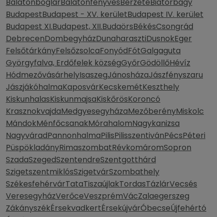
Balatonboglár
Balatonfenyves
Berzéte
Biatorbágy
Budapest
Budapest - XV. kerület
Budapest IV. kerület
Budapest XI.
Budapest, XII.
Budaörs
Békés
Csongrád
Debrecen
Dombegyház
Dunaharaszti
Dusnok
Eger
Felsőtárkány
Felsőzsolca
Fonyód
Fót
Galgaguta
Györgyfalva, Erdőfelek község
Győr
Gödöllő
Hévíz
Hódmezővásárhely
Isaszeg
Jánosháza
Jászfényszaru
Jászjákóhalma
Kaposvár
Kecskemét
Keszthely
Kiskunhalas
Kiskunmajsa
Kiskőrös
Koroncó
Krasznokvajda
Medgyesegyháza
Mezőberény
Miskolc
Mándok
Ménfőcsanak
Mórahalom
Nagykanizsa
Nagyvárad
Pannonhalma
Pilis
Pilisszentiván
Pécs
Péteri
Püspökladány
Rimaszombat
Révkomárom
Sopron
Szada
Szeged
Szentendre
Szentgotthárd
Szigetszentmiklós
Szigetvár
Szombathely
Székesfehérvár
Tata
Tiszaújlak
Tordas
Tázlár
Vecsés
Veresegyház
Verőce
Veszprém
Vác
Zalaegerszeg
Zákányszék
Érsekvadkert
Érsekújvár
Óbecse
Újfehértó