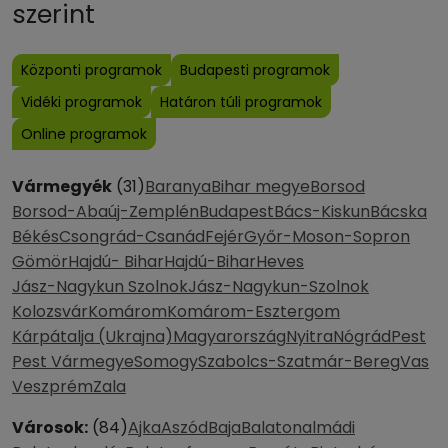
szerint
Központi programok
Budapesti programok
Vidéki programok
Határon túli programok
Online programok
Vármegyék
(31)
Baranya
Bihar megye
Borsod
Borsod-Abaúj-Zemplén
Budapest
Bács-Kiskun
Bácska
Békés
Csongrád-Csanád
Fejér
Győr-Moson-Sopron
Gömör
Hajdú- Bihar
Hajdú-Bihar
Heves
Jász-Nagykun Szolnok
Jász-Nagykun-Szolnok
Kolozsvár
Komárom
Komárom-Esztergom
Kárpátalja (Ukrajna)
Magyarország
Nyitra
Nógrád
Pest
Pest Vármegye
Somogy
Szabolcs-Szatmár-Bereg
Vas
Veszprém
Zala
Városok:
(84)
Ajka
Aszód
Baja
Balatonalmádi