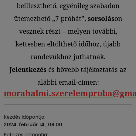
beilleszthető, egyénileg szabadon
ütemezhető „7 próbát”,
sorsolás
on
vesznek részt – melyen további,
kettesben eltölthető időhöz, újabb
randevúkhoz juthatnak.
Jelentkezés
és bővebb tájékoztatás az
alábbi email-címen:
morahalmi.szerelemproba@gma
Kezdés időpontja:
2024. február 14., 08:00
Befejzés időpontja: