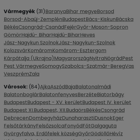
Vármegyék
(31)
Baranya
Bihar megye
Borsod
Borsod-Abaúj-Zemplén
Budapest
Bács-Kiskun
Bácska
Békés
Csongrád-Csanád
Fejér
Győr-Moson-Sopron
Gömör
Hajdú- Bihar
Hajdú-Bihar
Heves
Jász-Nagykun Szolnok
Jász-Nagykun-Szolnok
Kolozsvár
Komárom
Komárom-Esztergom
Kárpátalja (Ukrajna)
Magyarország
Nyitra
Nógrád
Pest
Pest Vármegye
Somogy
Szabolcs-Szatmár-Bereg
Vas
Veszprém
Zala
Városok:
(84)
Ajka
Aszód
Baja
Balatonalmádi
Balatonboglár
Balatonfenyves
Berzéte
Biatorbágy
Budapest
Budapest - XV. kerület
Budapest IV. kerület
Budapest XI.
Budapest, XII.
Budaörs
Békés
Csongrád
Debrecen
Dombegyház
Dunaharaszti
Dusnok
Eger
Felsőtárkány
Felsőzsolca
Fonyód
Fót
Galgaguta
Györgyfalva, Erdőfelek község
Győr
Gödöllő
Hévíz