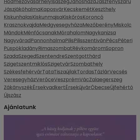
Hódmezővásárhely
Isaszeg
Jánosháza
Jászfényszaru
Jászjákóhalma
Kaposvár
Kecskemét
Keszthely
Kiskunhalas
Kiskunmajsa
Kiskőrös
Koroncó
Krasznokvajda
Medgyesegyháza
Mezőberény
Miskolc
Mándok
Ménfőcsanak
Mórahalom
Nagykanizsa
Nagyvárad
Pannonhalma
Pilis
Pilisszentiván
Pécs
Péteri
Püspökladány
Rimaszombat
Révkomárom
Sopron
Szada
Szeged
Szentendre
Szentgotthárd
Szigetszentmiklós
Szigetvár
Szombathely
Székesfehérvár
Tata
Tiszaújlak
Tordas
Tázlár
Vecsés
Veresegyház
Verőce
Veszprém
Vác
Zalaegerszeg
Zákányszék
Érsekvadkert
Érsekújvár
Óbecse
Újfehértó
Újszász
Ajánlatunk