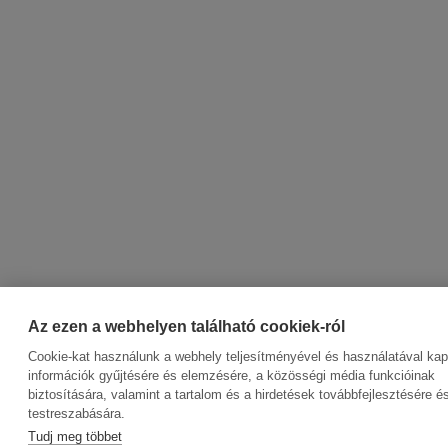
Az ezen a webhelyen található cookiek-ról
Cookie-kat használunk a webhely teljesítményével és használatával ka
információk gyűjtésére és elemzésére, a közösségi média funkcióinak
biztosítására, valamint a tartalom és a hirdetések továbbfejlesztésére é
testreszabására.
Tudj meg többet