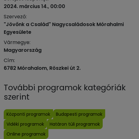
2024. március 14., 00:00
Szervező:
"Jövőnk a Család" Nagycsaládosok Mórahalmi
Egyesülete
Vármegye:
Magyarország
Cím:
6782 Mórahalom, Röszkei út 2.
További programok kategóriák
szerint
Központi programok
Budapesti programok
Vidéki programok
Határon túli programok
Online programok