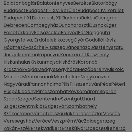
Balatonboglár
Balatonfenyves
Berzéte
Biatorbágy
Budapest
Budapest - XV. kerület
Budapest IV. kerület
Budapest XI.
Budapest, XII.
Budaörs
Békés
Csongrád
Debrecen
Dombegyház
Dunaharaszti
Dusnok
Eger
Felsőtárkány
Felsőzsolca
Fonyód
Fót
Galgaguta
Györgyfalva, Erdőfelek község
Győr
Gödöllő
Hévíz
Hódmezővásárhely
Isaszeg
Jánosháza
Jászfényszaru
Jászjákóhalma
Kaposvár
Kecskemét
Keszthely
Kiskunhalas
Kiskunmajsa
Kiskőrös
Koroncó
Krasznokvajda
Medgyesegyháza
Mezőberény
Miskolc
Mándok
Ménfőcsanak
Mórahalom
Nagykanizsa
Nagyvárad
Pannonhalma
Pilis
Pilisszentiván
Pécs
Péteri
Püspökladány
Rimaszombat
Révkomárom
Sopron
Szada
Szeged
Szentendre
Szentgotthárd
Szigetszentmiklós
Szigetvár
Szombathely
Székesfehérvár
Tata
Tiszaújlak
Tordas
Tázlár
Vecsés
Veresegyház
Verőce
Veszprém
Vác
Zalaegerszeg
Zákányszék
Érsekvadkert
Érsekújvár
Óbecse
Újfehértó