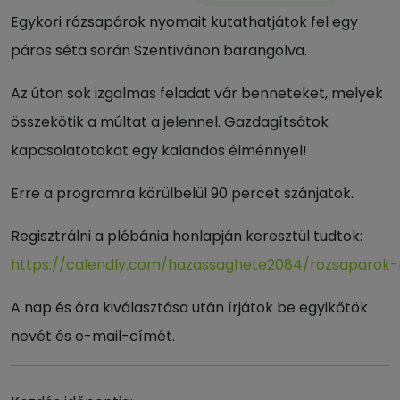
Egykori rózsapárok nyomait kutathatjátok fel egy
páros séta során Szentivánon barangolva.
Az úton sok izgalmas feladat vár benneteket, melyek
összekötik a múltat a jelennel. Gazdagítsátok
kapcsolatotokat egy kalandos élménnyel!
Erre a programra körülbelül 90 percet szánjatok.
Regisztrálni a plébánia honlapján keresztül tudtok:
https://calendly.com/hazassaghete2084/rozsaparok
A nap és óra kiválasztása után írjátok be egyikőtök
nevét és e-mail-címét.