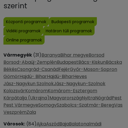
szerint
Központi programok
Budapesti programok
Vidéki programok
Határon túli programok
Online programok
Vármegyék
(31)
Baranya
Bihar megye
Borsod
Borsod-Abaúj-Zemplén
Budapest
Bács-Kiskun
Bácska
Békés
Csongrád-Csanád
Fejér
Győr-Moson-Sopron
Gömör
Hajdú- Bihar
Hajdú-Bihar
Heves
Jász-Nagykun Szolnok
Jász-Nagykun-Szolnok
Kolozsvár
Komárom
Komárom-Esztergom
Kárpátalja (Ukrajna)
Magyarország
Nyitra
Nógrád
Pest
Pest Vármegye
Somogy
Szabolcs-Szatmár-Bereg
Vas
Veszprém
Zala
Városok:
(84)
Ajka
Aszód
Baja
Balatonalmádi