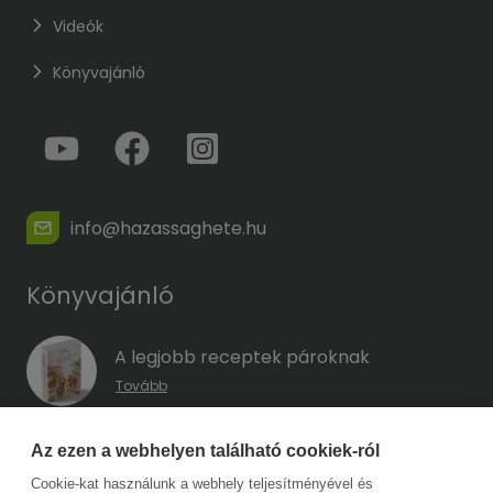
Videók
Könyvajánló
info@hazassaghete.hu
Könyvajánló
A legjobb receptek pároknak
Tovább
A hűség kódja – Hogyan előzd meg a
Az ezen a webhelyen található cookiek-ról
megcsalást, mielőtt még eszedbe jutott
Cookie-kat használunk a webhely teljesítményével és
volna?