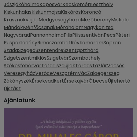
Jászjákóhalma
Kaposvár
Kecskemét
Keszthely
Kiskunhalas
Kiskunmajsa
Kiskőrös
Koroncó
Krasznokvajda
Medgyesegyháza
Mezőberény
Miskolc
Mándok
Ménfőcsanak
Mórahalom
Nagykanizsa
Nagyvárad
Pannonhalma
Pilis
Pilisszentiván
Pécs
Péteri
Püspökladány
Rimaszombat
Révkomárom
Sopron
Szada
Szeged
Szentendre
Szentgotthárd
Szigetszentmiklós
Szigetvár
Szombathely
Székesfehérvár
Tata
Tiszaújlak
Tordas
Tázlár
Vecsés
Veresegyház
Verőce
Veszprém
Vác
Zalaegerszeg
Zákányszék
Érsekvadkert
Érsekújvár
Óbecse
Újfehértó
Újszász
Ajánlatunk