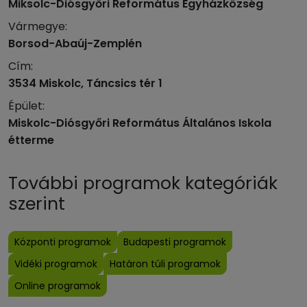
Miksolc-Diósgyőri Református Egyházközség
Vármegye:
Borsod-Abaúj-Zemplén
Cím:
3534 Miskolc, Táncsics tér 1
Épület:
Miskolc-Diósgyőri Református Általános Iskola
étterme
További programok kategóriák
szerint
Központi programok
Budapesti programok
Vidéki programok
Határon túli programok
Online programok