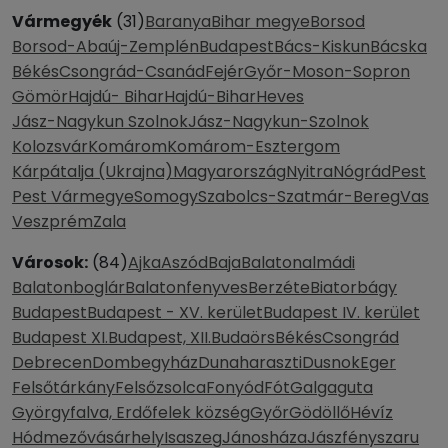
Vármegyék
(31)
Baranya
Bihar megye
Borsod
Borsod-Abaúj-Zemplén
Budapest
Bács-Kiskun
Bácska
Békés
Csongrád-Csanád
Fejér
Győr-Moson-Sopron
Gömör
Hajdú- Bihar
Hajdú-Bihar
Heves
Jász-Nagykun Szolnok
Jász-Nagykun-Szolnok
Kolozsvár
Komárom
Komárom-Esztergom
Kárpátalja (Ukrajna)
Magyarország
Nyitra
Nógrád
Pest
Pest Vármegye
Somogy
Szabolcs-Szatmár-Bereg
Vas
Veszprém
Zala
Városok:
(84)
Ajka
Aszód
Baja
Balatonalmádi
Balatonboglár
Balatonfenyves
Berzéte
Biatorbágy
Budapest
Budapest - XV. kerület
Budapest IV. kerület
Budapest XI.
Budapest, XII.
Budaörs
Békés
Csongrád
Debrecen
Dombegyház
Dunaharaszti
Dusnok
Eger
Felsőtárkány
Felsőzsolca
Fonyód
Fót
Galgaguta
Györgyfalva, Erdőfelek község
Győr
Gödöllő
Hévíz
Hódmezővásárhely
Isaszeg
Jánosháza
Jászfényszaru