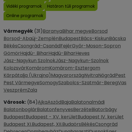
Vidéki programok
Határon túli programok
Online programok
Vármegyék
(31)
Baranya
Bihar megye
Borsod
Borsod-Abaúj-Zemplén
Budapest
Bács-Kiskun
Bácska
Békés
Csongrád-Csanád
Fejér
Győr-Moson-Sopron
Gömör
Hajdú- Bihar
Hajdú-Bihar
Heves
Jász-Nagykun Szolnok
Jász-Nagykun-Szolnok
Kolozsvár
Komárom
Komárom-Esztergom
Kárpátalja (Ukrajna)
Magyarország
Nyitra
Nógrád
Pest
Pest Vármegye
Somogy
Szabolcs-Szatmár-Bereg
Vas
Veszprém
Zala
Városok:
(84)
Ajka
Aszód
Baja
Balatonalmádi
Balatonboglár
Balatonfenyves
Berzéte
Biatorbágy
Budapest
Budapest - XV. kerület
Budapest IV. kerület
Budapest XI.
Budapest, XII.
Budaörs
Békés
Csongrád
Debrecen
Dombegyház
Dunaharaszti
Dusnok
Eger