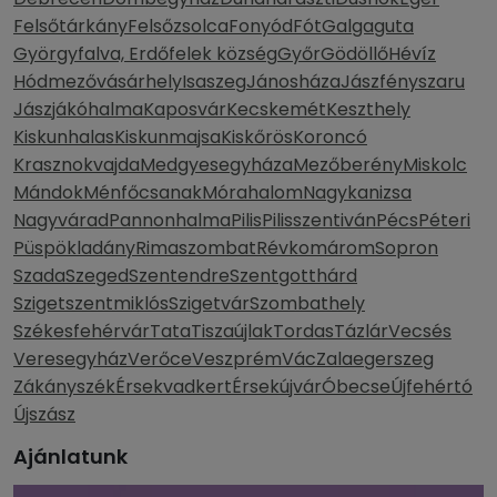
Felsőtárkány
Felsőzsolca
Fonyód
Fót
Galgaguta
Györgyfalva, Erdőfelek község
Győr
Gödöllő
Hévíz
Hódmezővásárhely
Isaszeg
Jánosháza
Jászfényszaru
Jászjákóhalma
Kaposvár
Kecskemét
Keszthely
Kiskunhalas
Kiskunmajsa
Kiskőrös
Koroncó
Krasznokvajda
Medgyesegyháza
Mezőberény
Miskolc
Mándok
Ménfőcsanak
Mórahalom
Nagykanizsa
Nagyvárad
Pannonhalma
Pilis
Pilisszentiván
Pécs
Péteri
Püspökladány
Rimaszombat
Révkomárom
Sopron
Szada
Szeged
Szentendre
Szentgotthárd
Szigetszentmiklós
Szigetvár
Szombathely
Székesfehérvár
Tata
Tiszaújlak
Tordas
Tázlár
Vecsés
Veresegyház
Verőce
Veszprém
Vác
Zalaegerszeg
Zákányszék
Érsekvadkert
Érsekújvár
Óbecse
Újfehértó
Újszász
Ajánlatunk