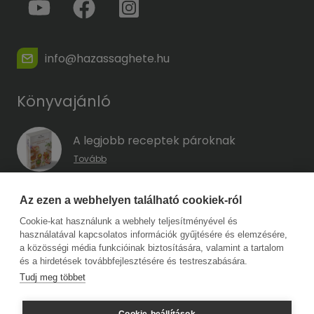
info@hazassaghete.hu
Könyvajánló
A legjobb receptek pároknak
Tovább
A hűség kódja – Hogyan előzd meg a
Az ezen a webhelyen található cookiek-ról
megcsalást, mielőtt még eszedbe jutott
Cookie-kat használunk a webhely teljesítményével és
volna?
használatával kapcsolatos információk gyűjtésére és elemzésére,
Tovább
a közösségi média funkcióinak biztosítására, valamint a tartalom
és a hirdetések továbbfejlesztésére és testreszabására.
Tudj meg többet
Copyright © 2026 Harmat Kiadó. Minden jog fenntartva.
Cookie-beállítások