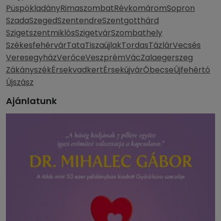
Püspökladány
Rimaszombat
Révkomárom
Sopron
Szada
Szeged
Szentendre
Szentgotthárd
Szigetszentmiklós
Szigetvár
Szombathely
Székesfehérvár
Tata
Tiszaújlak
Tordas
Tázlár
Vecsés
Veresegyház
Verőce
Veszprém
Vác
Zalaegerszeg
Zákányszék
Érsekvadkert
Érsekújvár
Óbecse
Újfehértó
Újszász
Ajánlatunk