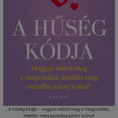
A hűség kódja - Hogyan előzd meg a megcsalást,
mielőtt még eszedbe jutott volna?