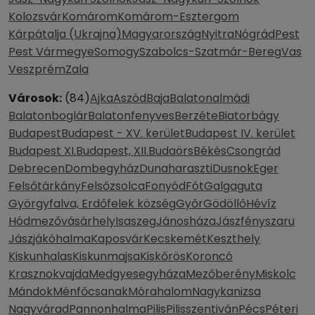
Kolozsvár
Komárom
Komárom-Esztergom
Kárpátalja (Ukrajna)
Magyarország
Nyitra
Nógrád
Pest
Pest Vármegye
Somogy
Szabolcs-Szatmár-Bereg
Vas
Veszprém
Zala
Városok:
(84)
Ajka
Aszód
Baja
Balatonalmádi
Balatonboglár
Balatonfenyves
Berzéte
Biatorbágy
Budapest
Budapest - XV. kerület
Budapest IV. kerület
Budapest XI.
Budapest, XII.
Budaörs
Békés
Csongrád
Debrecen
Dombegyház
Dunaharaszti
Dusnok
Eger
Felsőtárkány
Felsőzsolca
Fonyód
Fót
Galgaguta
Györgyfalva, Erdőfelek község
Győr
Gödöllő
Hévíz
Hódmezővásárhely
Isaszeg
Jánosháza
Jászfényszaru
Jászjákóhalma
Kaposvár
Kecskemét
Keszthely
Kiskunhalas
Kiskunmajsa
Kiskőrös
Koroncó
Krasznokvajda
Medgyesegyháza
Mezőberény
Miskolc
Mándok
Ménfőcsanak
Mórahalom
Nagykanizsa
Nagyvárad
Pannonhalma
Pilis
Pilisszentiván
Pécs
Péteri