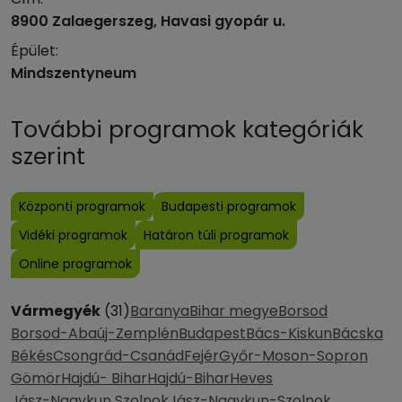
8900 Zalaegerszeg, Havasi gyopár u.
Épület:
Mindszentyneum
További programok kategóriák
szerint
Központi programok
Budapesti programok
Vidéki programok
Határon túli programok
Online programok
Vármegyék
(31)
Baranya
Bihar megye
Borsod
Borsod-Abaúj-Zemplén
Budapest
Bács-Kiskun
Bácska
Békés
Csongrád-Csanád
Fejér
Győr-Moson-Sopron
Gömör
Hajdú- Bihar
Hajdú-Bihar
Heves
Jász-Nagykun Szolnok
Jász-Nagykun-Szolnok