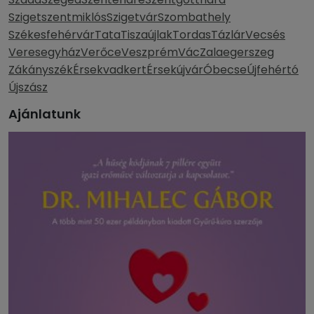
Szigetszentmiklós
Szigetvár
Szombathely
Székesfehérvár
Tata
Tiszaújlak
Tordas
Tázlár
Vecsés
Veresegyház
Verőce
Veszprém
Vác
Zalaegerszeg
Zákányszék
Érsekvadkert
Érsekújvár
Óbecse
Újfehértó
Újszász
Ajánlatunk