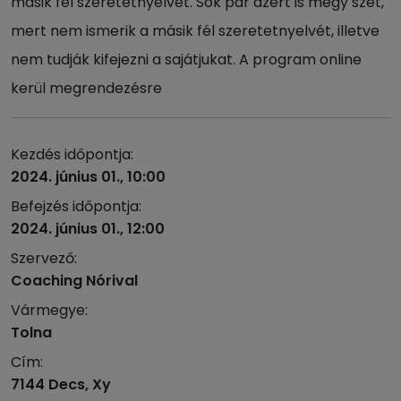
másik fél szeretetnyelvét. Sok pár azért is megy szét,
mert nem ismerik a másik fél szeretetnyelvét, illetve
nem tudják kifejezni a sajátjukat. A program online
kerül megrendezésre
Kezdés időpontja:
2024. június 01., 10:00
Befejzés időpontja:
2024. június 01., 12:00
Szervező:
Coaching Nórival
Vármegye:
Tolna
Cím:
7144 Decs, Xy