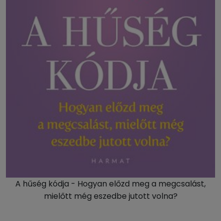
A hűség kódja - Hogyan előzd meg a megcsalást,
mielőtt még eszedbe jutott volna?