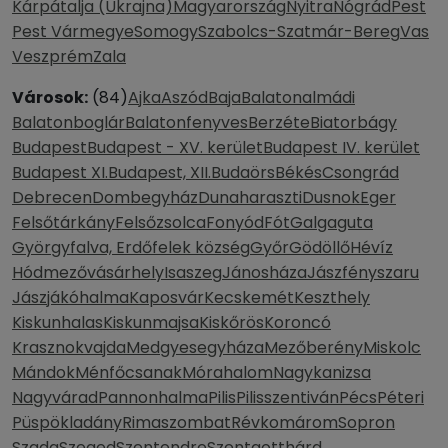
Kárpátalja (Ukrajna)
Magyarország
Nyitra
Nógrád
Pest
Pest Vármegye
Somogy
Szabolcs-Szatmár-Bereg
Vas
Veszprém
Zala
Városok:
(84)
Ajka
Aszód
Baja
Balatonalmádi
Balatonboglár
Balatonfenyves
Berzéte
Biatorbágy
Budapest
Budapest - XV. kerület
Budapest IV. kerület
Budapest XI.
Budapest, XII.
Budaörs
Békés
Csongrád
Debrecen
Dombegyház
Dunaharaszti
Dusnok
Eger
Felsőtárkány
Felsőzsolca
Fonyód
Fót
Galgaguta
Györgyfalva, Erdőfelek község
Győr
Gödöllő
Hévíz
Hódmezővásárhely
Isaszeg
Jánosháza
Jászfényszaru
Jászjákóhalma
Kaposvár
Kecskemét
Keszthely
Kiskunhalas
Kiskunmajsa
Kiskőrös
Koroncó
Krasznokvajda
Medgyesegyháza
Mezőberény
Miskolc
Mándok
Ménfőcsanak
Mórahalom
Nagykanizsa
Nagyvárad
Pannonhalma
Pilis
Pilisszentiván
Pécs
Péteri
Püspökladány
Rimaszombat
Révkomárom
Sopron
Szada
Szeged
Szentendre
Szentgotthárd