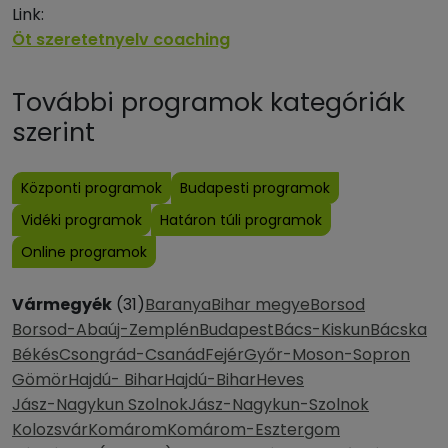
Link:
Öt szeretetnyelv coaching
További programok kategóriák
szerint
Központi programok
Budapesti programok
Vidéki programok
Határon túli programok
Online programok
Vármegyék
(31)
Baranya
Bihar megye
Borsod
Borsod-Abaúj-Zemplén
Budapest
Bács-Kiskun
Bácska
Békés
Csongrád-Csanád
Fejér
Győr-Moson-Sopron
Gömör
Hajdú- Bihar
Hajdú-Bihar
Heves
Jász-Nagykun Szolnok
Jász-Nagykun-Szolnok
Kolozsvár
Komárom
Komárom-Esztergom