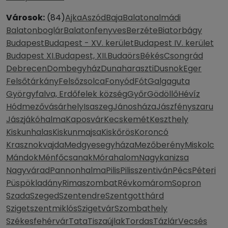
Városok:
(84)
Ajka
Aszód
Baja
Balatonalmádi
Balatonboglár
Balatonfenyves
Berzéte
Biatorbágy
Budapest
Budapest - XV. kerület
Budapest IV. kerület
Budapest XI.
Budapest, XII.
Budaörs
Békés
Csongrád
Debrecen
Dombegyház
Dunaharaszti
Dusnok
Eger
Felsőtárkány
Felsőzsolca
Fonyód
Fót
Galgaguta
Györgyfalva, Erdőfelek község
Győr
Gödöllő
Hévíz
Hódmezővásárhely
Isaszeg
Jánosháza
Jászfényszaru
Jászjákóhalma
Kaposvár
Kecskemét
Keszthely
Kiskunhalas
Kiskunmajsa
Kiskőrös
Koroncó
Krasznokvajda
Medgyesegyháza
Mezőberény
Miskolc
Mándok
Ménfőcsanak
Mórahalom
Nagykanizsa
Nagyvárad
Pannonhalma
Pilis
Pilisszentiván
Pécs
Péteri
Püspökladány
Rimaszombat
Révkomárom
Sopron
Szada
Szeged
Szentendre
Szentgotthárd
Szigetszentmiklós
Szigetvár
Szombathely
Székesfehérvár
Tata
Tiszaújlak
Tordas
Tázlár
Vecsés