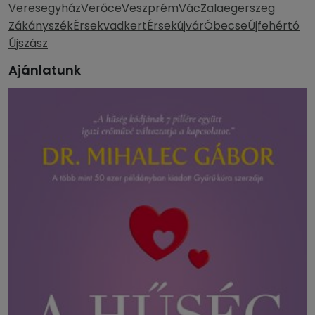
Veresegyház
Verőce
Veszprém
Vác
Zalaegerszeg
Zákányszék
Érsekvadkert
Érsekújvár
Óbecse
Újfehértó
Újszász
Ajánlatunk