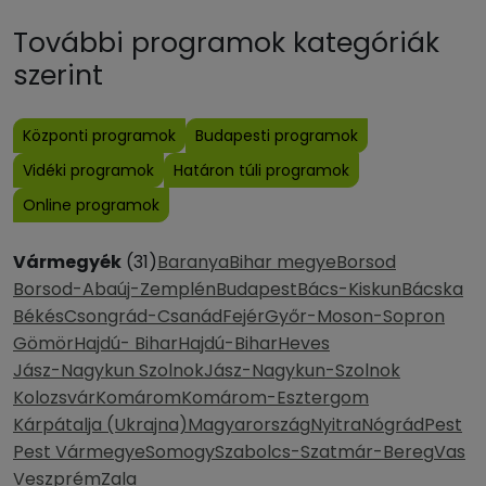
További programok kategóriák
szerint
Központi programok
Budapesti programok
Vidéki programok
Határon túli programok
Online programok
Vármegyék
(31)
Baranya
Bihar megye
Borsod
Borsod-Abaúj-Zemplén
Budapest
Bács-Kiskun
Bácska
Békés
Csongrád-Csanád
Fejér
Győr-Moson-Sopron
Gömör
Hajdú- Bihar
Hajdú-Bihar
Heves
Jász-Nagykun Szolnok
Jász-Nagykun-Szolnok
Kolozsvár
Komárom
Komárom-Esztergom
Kárpátalja (Ukrajna)
Magyarország
Nyitra
Nógrád
Pest
Pest Vármegye
Somogy
Szabolcs-Szatmár-Bereg
Vas
Veszprém
Zala