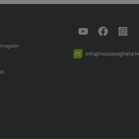
k
 magazin
info@hazassaghete.h
ló