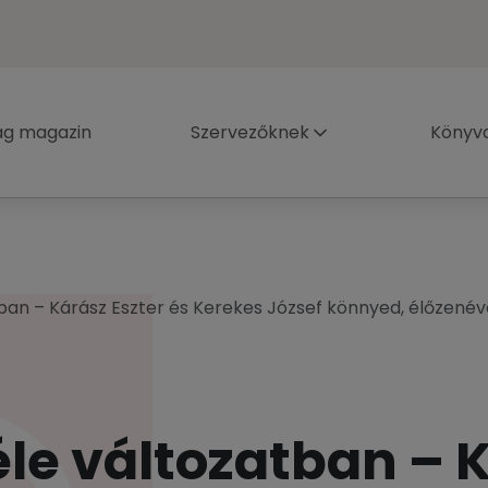
ág magazin
Szervezőknek
Könyva
atban – Kárász Eszter és Kerekes József könnyed, élőzenév
féle változatban – 