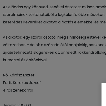
Az előadás egy könnyed, zenével átitatott műsor, amely
szerelmeinek történeteiből a legkülönfélébb módokon, 
keserédes keveréket alkotva a fikciós elemekkel és mer
Az alkotók egy szórakoztató, mégis minőségi estével ké
változatban – dalok a századelőtől napjainkig, sanzono
újraértelmezett slágereken át, önfeledt rokkendrollokig
humorral és öniróniával.
Nő: Kárász Eszter
Férfi: Kerekes József
4 fős zenekarral
Jegyár: 2000 Ft