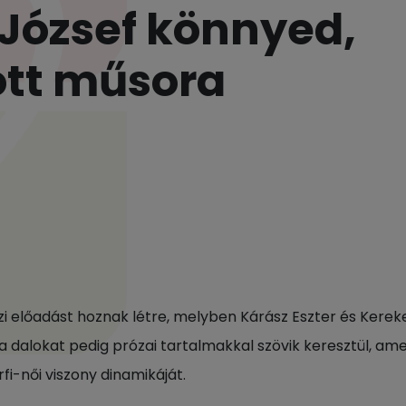
 József könnyed,
ott műsora
i előadást hoznak létre, melyben Kárász Eszter és Kerek
a dalokat pedig prózai tartalmakkal szövik keresztül, a
fi-női viszony dinamikáját.