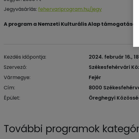
Jegyvásárlás:
fehervariprogram.hu/jegy
A program a Nemzeti Kulturális Alap támogatásáv
Kezdés időpontja:
2024. február 16., 1
Szervező:
Székesfehérvári Köz
Vármegye:
Fejér
Cím:
8000 Székesfehérvár
Épület:
Öreghegyi Közösség
További programok kategóri