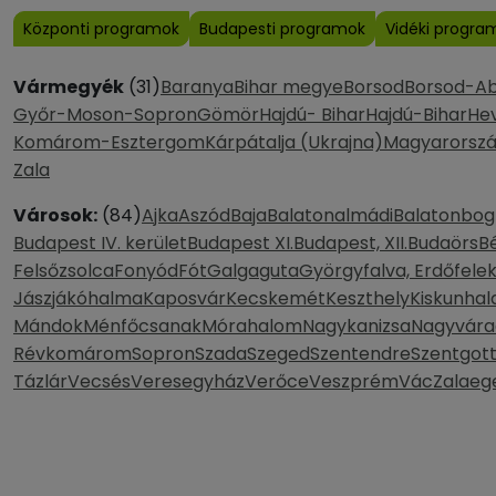
Központi programok
Budapesti programok
Vidéki progra
Vármegyék
(31)
Baranya
Bihar megye
Borsod
Borsod-A
Győr-Moson-Sopron
Gömör
Hajdú- Bihar
Hajdú-Bihar
He
Komárom-Esztergom
Kárpátalja (Ukrajna)
Magyarorsz
Zala
Városok:
(84)
Ajka
Aszód
Baja
Balatonalmádi
Balatonbog
Budapest IV. kerület
Budapest XI.
Budapest, XII.
Budaörs
B
Felsőzsolca
Fonyód
Fót
Galgaguta
Györgyfalva, Erdőfele
Jászjákóhalma
Kaposvár
Kecskemét
Keszthely
Kiskunhal
Mándok
Ménfőcsanak
Mórahalom
Nagykanizsa
Nagyvára
Révkomárom
Sopron
Szada
Szeged
Szentendre
Szentgot
Tázlár
Vecsés
Veresegyház
Verőce
Veszprém
Vác
Zalaeg