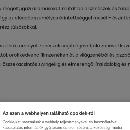
 megélt, igazi állomásokat mutat be a színészek és több
így az előadás személyes érintettséggel mesél – őszinté
ész túlzásokkal.
szülnek, amelyet zenészek segítségével, élő zenével köv
któl, örökkedvenc filmzenéken át a világzenéből és jazzb
, összekacsintós swingekig és elmerengő lírai dalokig és 
Az ezen a webhelyen található cookiek-ról
Cookie-kat használunk a webhely teljesítményével és használatával
kapcsolatos információk gyűjtésére és elemzésére, a közösségi média