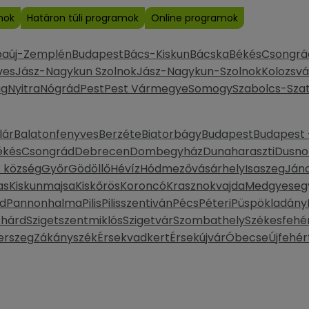
mok
Határon túli programok
Online programok
baúj-Zemplén
Budapest
Bács-Kiskun
Bácska
Békés
Csongrá
ves
Jász-Nagykun Szolnok
Jász-Nagykun-Szolnok
Kolozsvá
ág
Nyitra
Nógrád
Pest
Pest Vármegye
Somogy
Szabolcs-Sza
lár
Balatonfenyves
Berzéte
Biatorbágy
Budapest
Budapest -
ékés
Csongrád
Debrecen
Dombegyház
Dunaharaszti
Dusno
k község
Győr
Gödöllő
Hévíz
Hódmezővásárhely
Isaszeg
Ján
as
Kiskunmajsa
Kiskőrös
Koroncó
Krasznokvajda
Medgyeseg
d
Pannonhalma
Pilis
Pilisszentiván
Pécs
Péteri
Püspökladány
thárd
Szigetszentmiklós
Szigetvár
Szombathely
Székesfehé
erszeg
Zákányszék
Érsekvadkert
Érsekújvár
Óbecse
Újfehér