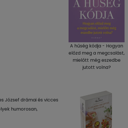
A hűség kódja - Hogyan
előzd meg a megcsalást,
mielőtt még eszedbe
jutott volna?
es József drámai és vicces
melyek humorosan,