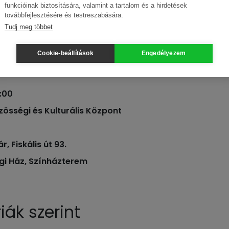
funkcióinak biztosítására, valamint a tartalom és a hirdetések
továbbfejlesztésére és testreszabására.
Tudj meg többet
al valósul meg
Cookie-beállítások
Engedélyezem
8:00
össégi és Kulturális Központ
, Fiskális út 93.
i Ház, Színházterem
ák szerint