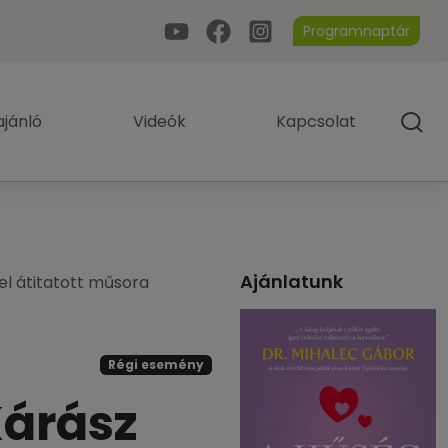
Programnaptár
jánló
Videók
Kapcsolat
Ajánlatunk
el átitatott műsora
Régi esemény
Kárász