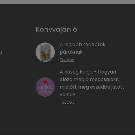
Könyvajánló
A legjobb receptek
pároknak
u
Tovább
A hűség kódja – Hogyan
előzd meg a megcsalást,
mielőtt még eszedbe jutott
volna?
Tovább