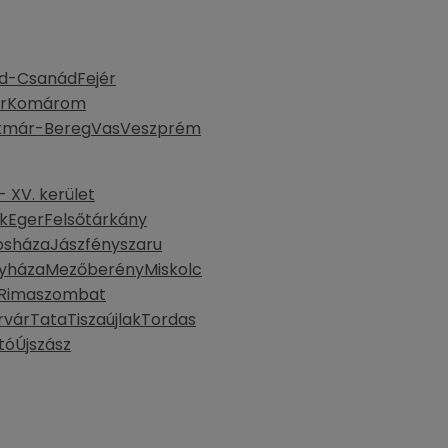
d-Csanád
Fejér
r
Komárom
tmár-Bereg
Vas
Veszprém
 XV. kerület
k
Eger
Felsőtárkány
osháza
Jászfényszaru
yháza
Mezőberény
Miskolc
Rimaszombat
rvár
Tata
Tiszaújlak
Tordas
tó
Újszász