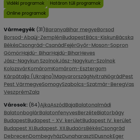
Vidéki programok
Határon túli programok
Online programok
Vármegyék
(31)
Baranya
Bihar megye
Borsod
Borsod-Abaúj-Zemplén
Budapest
Bács-Kiskun
Bácska
Békés
Csongrád-Csanád
Fejér
Győr-Moson-Sopron
Gömör
Hajdú- Bihar
Hajdú-Bihar
Heves
Jász-Nagykun Szolnok
Jász-Nagykun-Szolnok
Kolozsvár
Komárom
Komárom-Esztergom
Kárpátalja (Ukrajna)
Magyarország
Nyitra
Nógrád
Pest
Pest Vármegye
Somogy
Szabolcs-Szatmár-Bereg
Vas
Veszprém
Zala
Városok:
(84)
Ajka
Aszód
Baja
Balatonalmádi
Balatonboglár
Balatonfenyves
Berzéte
Biatorbágy
Budapest
Budapest - XV. kerület
Budapest IV. kerület
Budapest XI.
Budapest, XII.
Budaörs
Békés
Csongrád
Debrecen
Dombegyház
Dunaharaszti
Dusnok
Eger