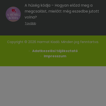
A hűség kódja – Hogyan előzd meg a
megcsalást, mielőtt még eszedbe jutott
volna?
Tovább
Copyright © 2026 Harmat Kiadó. Minden jog fenntartva.
Adatkezelési tájékoztató
Impresszum