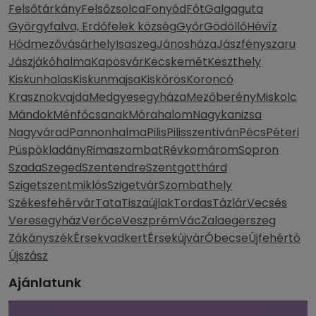
Felsőtárkány
Felsőzsolca
Fonyód
Fót
Galgaguta
Györgyfalva, Erdőfelek község
Győr
Gödöllő
Hévíz
Hódmezővásárhely
Isaszeg
Jánosháza
Jászfényszaru
Jászjákóhalma
Kaposvár
Kecskemét
Keszthely
Kiskunhalas
Kiskunmajsa
Kiskőrös
Koroncó
Krasznokvajda
Medgyesegyháza
Mezőberény
Miskolc
Mándok
Ménfőcsanak
Mórahalom
Nagykanizsa
Nagyvárad
Pannonhalma
Pilis
Pilisszentiván
Pécs
Péteri
Püspökladány
Rimaszombat
Révkomárom
Sopron
Szada
Szeged
Szentendre
Szentgotthárd
Szigetszentmiklós
Szigetvár
Szombathely
Székesfehérvár
Tata
Tiszaújlak
Tordas
Tázlár
Vecsés
Veresegyház
Verőce
Veszprém
Vác
Zalaegerszeg
Zákányszék
Érsekvadkert
Érsekújvár
Óbecse
Újfehértó
Újszász
Ajánlatunk