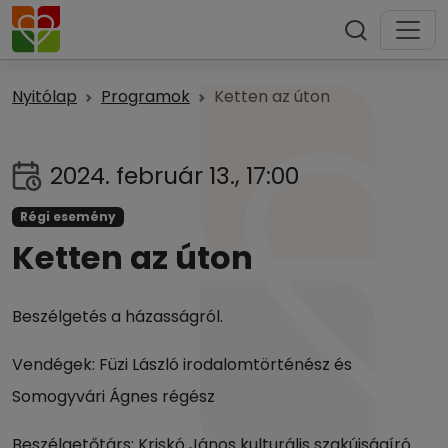
Nyitólap
Programok
Ketten az úton
2024. február 13., 17:00
Régi esemény
Ketten az úton
Beszélgetés a házasságról.
Vendégek: Füzi László irodalomtörténész és
Somogyvári Ágnes régész
Beszélgetőtárs: Kriskó János kulturális szakújságíró