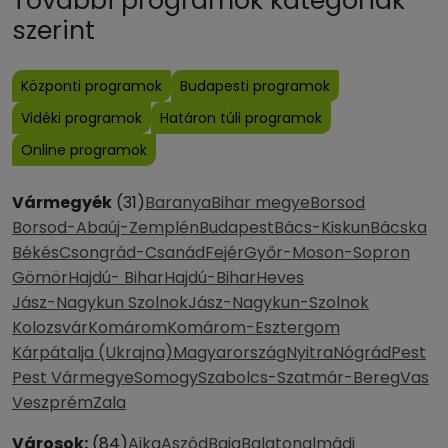
További programok kategóriák
szerint
Központi programok
Budapesti programok
Vidéki programok
Határon túli programok
Online programok
Vármegyék
(31)
Baranya
Bihar megye
Borsod
Borsod-Abaúj-Zemplén
Budapest
Bács-Kiskun
Bácska
Békés
Csongrád-Csanád
Fejér
Győr-Moson-Sopron
Gömör
Hajdú- Bihar
Hajdú-Bihar
Heves
Jász-Nagykun Szolnok
Jász-Nagykun-Szolnok
Kolozsvár
Komárom
Komárom-Esztergom
Kárpátalja (Ukrajna)
Magyarország
Nyitra
Nógrád
Pest
Pest Vármegye
Somogy
Szabolcs-Szatmár-Bereg
Vas
Veszprém
Zala
Városok:
(84)
Ajka
Aszód
Baja
Balatonalmádi