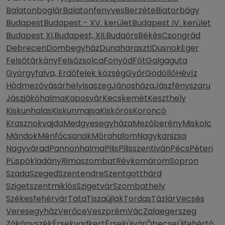
Balatonboglár
Balatonfenyves
Berzéte
Biatorbágy
Budapest
Budapest - XV. kerület
Budapest IV. kerület
Budapest XI.
Budapest, XII.
Budaörs
Békés
Csongrád
Debrecen
Dombegyház
Dunaharaszti
Dusnok
Eger
Felsőtárkány
Felsőzsolca
Fonyód
Fót
Galgaguta
Györgyfalva, Erdőfelek község
Győr
Gödöllő
Hévíz
Hódmezővásárhely
Isaszeg
Jánosháza
Jászfényszaru
Jászjákóhalma
Kaposvár
Kecskemét
Keszthely
Kiskunhalas
Kiskunmajsa
Kiskőrös
Koroncó
Krasznokvajda
Medgyesegyháza
Mezőberény
Miskolc
Mándok
Ménfőcsanak
Mórahalom
Nagykanizsa
Nagyvárad
Pannonhalma
Pilis
Pilisszentiván
Pécs
Péteri
Püspökladány
Rimaszombat
Révkomárom
Sopron
Szada
Szeged
Szentendre
Szentgotthárd
Szigetszentmiklós
Szigetvár
Szombathely
Székesfehérvár
Tata
Tiszaújlak
Tordas
Tázlár
Vecsés
Veresegyház
Verőce
Veszprém
Vác
Zalaegerszeg
Zákányszék
Érsekvadkert
Érsekújvár
Óbecse
Újfehértó