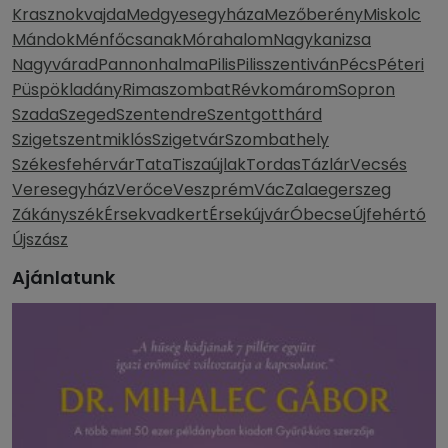
Krasznokvajda
Medgyesegyháza
Mezőberény
Miskolc
Mándok
Ménfőcsanak
Mórahalom
Nagykanizsa
Nagyvárad
Pannonhalma
Pilis
Pilisszentiván
Pécs
Péteri
Püspökladány
Rimaszombat
Révkomárom
Sopron
Szada
Szeged
Szentendre
Szentgotthárd
Szigetszentmiklós
Szigetvár
Szombathely
Székesfehérvár
Tata
Tiszaújlak
Tordas
Tázlár
Vecsés
Veresegyház
Verőce
Veszprém
Vác
Zalaegerszeg
Zákányszék
Érsekvadkert
Érsekújvár
Óbecse
Újfehértó
Újszász
Ajánlatunk