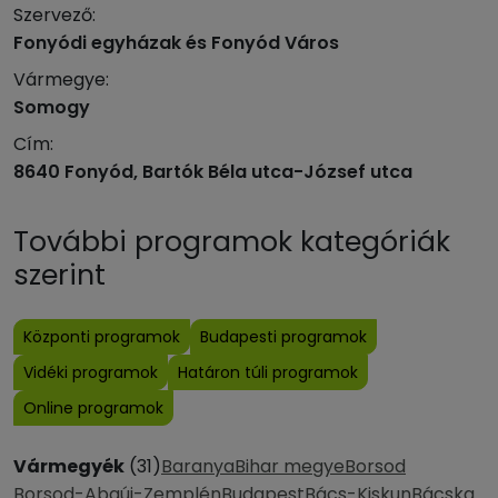
Szervező:
Fonyódi egyházak és Fonyód Város
Vármegye:
Somogy
Cím:
8640 Fonyód, Bartók Béla utca-József utca
További programok kategóriák
szerint
Központi programok
Budapesti programok
Vidéki programok
Határon túli programok
Online programok
Vármegyék
(31)
Baranya
Bihar megye
Borsod
Borsod-Abaúj-Zemplén
Budapest
Bács-Kiskun
Bácska