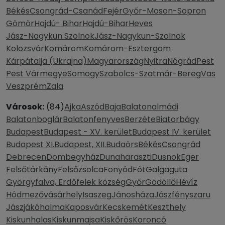
Békés
Csongrád-Csanád
Fejér
Győr-Moson-Sopron
Gömör
Hajdú- Bihar
Hajdú-Bihar
Heves
Jász-Nagykun Szolnok
Jász-Nagykun-Szolnok
Kolozsvár
Komárom
Komárom-Esztergom
Kárpátalja (Ukrajna)
Magyarország
Nyitra
Nógrád
Pest
Pest Vármegye
Somogy
Szabolcs-Szatmár-Bereg
Vas
Veszprém
Zala
Városok:
(84)
Ajka
Aszód
Baja
Balatonalmádi
Balatonboglár
Balatonfenyves
Berzéte
Biatorbágy
Budapest
Budapest - XV. kerület
Budapest IV. kerület
Budapest XI.
Budapest, XII.
Budaörs
Békés
Csongrád
Debrecen
Dombegyház
Dunaharaszti
Dusnok
Eger
Felsőtárkány
Felsőzsolca
Fonyód
Fót
Galgaguta
Györgyfalva, Erdőfelek község
Győr
Gödöllő
Hévíz
Hódmezővásárhely
Isaszeg
Jánosháza
Jászfényszaru
Jászjákóhalma
Kaposvár
Kecskemét
Keszthely
Kiskunhalas
Kiskunmajsa
Kiskőrös
Koroncó