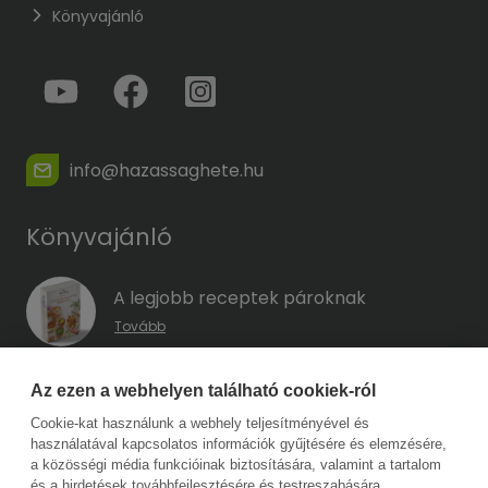
Könyvajánló
info@hazassaghete.hu
Könyvajánló
A legjobb receptek pároknak
Tovább
A hűség kódja – Hogyan előzd meg a
Az ezen a webhelyen található cookiek-ról
megcsalást, mielőtt még eszedbe jutott
Cookie-kat használunk a webhely teljesítményével és
volna?
használatával kapcsolatos információk gyűjtésére és elemzésére,
Tovább
a közösségi média funkcióinak biztosítására, valamint a tartalom
és a hirdetések továbbfejlesztésére és testreszabására.