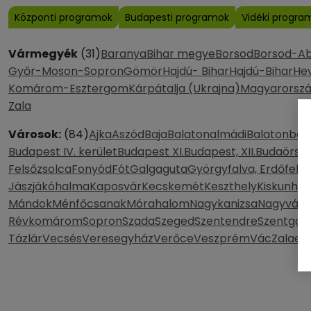
Központi programok
Budapesti programok
Vidéki progra
Vármegyék
(31)
Baranya
Bihar megye
Borsod
Borsod-A
Győr-Moson-Sopron
Gömör
Hajdú- Bihar
Hajdú-Bihar
He
Komárom-Esztergom
Kárpátalja (Ukrajna)
Magyarorsz
Zala
Városok:
(84)
Ajka
Aszód
Baja
Balatonalmádi
Balatonbog
Budapest IV. kerület
Budapest XI.
Budapest, XII.
Budaörs
B
Felsőzsolca
Fonyód
Fót
Galgaguta
Györgyfalva, Erdőfele
Jászjákóhalma
Kaposvár
Kecskemét
Keszthely
Kiskunhal
Mándok
Ménfőcsanak
Mórahalom
Nagykanizsa
Nagyvára
Révkomárom
Sopron
Szada
Szeged
Szentendre
Szentgot
Tázlár
Vecsés
Veresegyház
Verőce
Veszprém
Vác
Zalaeg