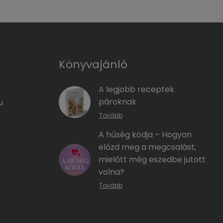
Könyvajánló
A legjobb receptek
pároknak
u
Tovább
A hűség kódja – Hogyan
előzd meg a megcsalást,
mielőtt még eszedbe jutott
volna?
Tovább