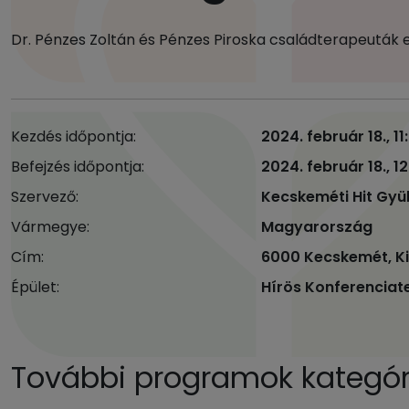
Dr. Pénzes Zoltán és Pénzes Piroska családterapeuták 
Kezdés időpontja:
2024. február 18., 11
Befejzés időpontja:
2024. február 18., 1
Szervező:
Kecskeméti Hit Gyü
Vármegye:
Magyarország
Cím:
6000 Kecskemét, Kis
Épület:
Hírös Konferencia
További programok kategóri