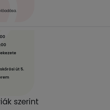
előadása.
:00
2:00
lekezete
kőrösi út 5.
terem
ák szerint