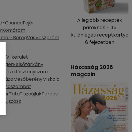
A legjobb receptek
d-Csanád
Fejér
pároknak - 45
r
Komárom
különleges receptkártya
tmár-Bereg
Vas
Veszprém
6 fejezetben
 XV. kerület
k
Eger
Felsőtárkány
Házasság 2026
osháza
Jászfényszaru
magazin
yháza
Mezőberény
Miskolc
Rimaszombat
rvár
Tata
Tiszaújlak
Tordas
tó
Újszász