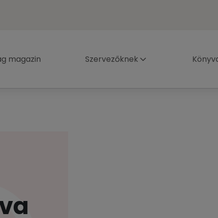
ág magazin
Szervezőknek
Könyva
tva