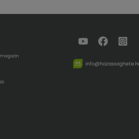
k
 magazin
info@hazassaghete.h
ló