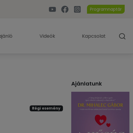
Programnaptár
jánló
Videók
Kapcsolat
Ajánlatunk
Régi esemény