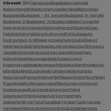
Városok:
(84)
Ajka
Aszód
Baja
Balatonalmádi
Balatonboglár
Balatonfenyves
Berzéte
Biatorbágy
Budapest
Budapest - XV. kerület
Budapest IV. kerület
Budapest XI.
Budapest, XII.
Budaörs
Békés
Csongrád
Debrecen
Dombegyház
Dunaharaszti
Dusnok
Eger
Felsőtárkány
Felsőzsolca
Fonyód
Fót
Galgaguta
Györgyfalva, Erdőfelek község
Győr
Gödöllő
Hévíz
Hódmezővásárhely
Isaszeg
Jánosháza
Jászfényszaru
Jászjákóhalma
Kaposvár
Kecskemét
Keszthely
Kiskunhalas
Kiskunmajsa
Kiskőrös
Koroncó
Krasznokvajda
Medgyesegyháza
Mezőberény
Miskolc
Mándok
Ménfőcsanak
Mórahalom
Nagykanizsa
Nagyvárad
Pannonhalma
Pilis
Pilisszentiván
Pécs
Péteri
Püspökladány
Rimaszombat
Révkomárom
Sopron
Szada
Szeged
Szentendre
Szentgotthárd
Szigetszentmiklós
Szigetvár
Szombathely
Székesfehérvár
Tata
Tiszaújlak
Tordas
Tázlár
Vecsés
Veresegyház
Verőce
Veszprém
Vác
Zalaegerszeg