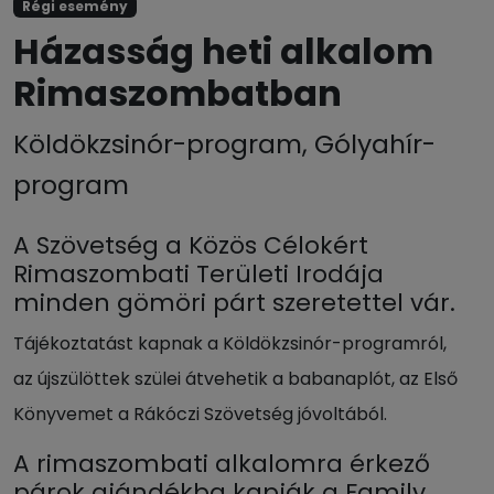
Régi esemény
Házasság heti alkalom
Rimaszombatban
Köldökzsinór-program, Gólyahír-
program
A Szövetség a Közös Célokért
Rimaszombati Területi Irodája
minden gömöri párt szeretettel vár.
Tájékoztatást kapnak a Köldökzsinór-programról,
az újszülöttek szülei átvehetik a babanaplót, az Első
Könyvemet a Rákóczi Szövetség jóvoltából.
A rimaszombati alkalomra érkező
párok ajándékba kapják a Family