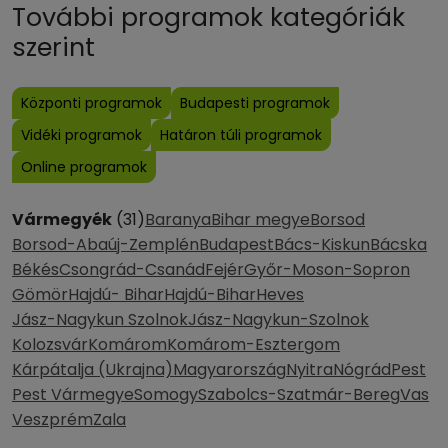
További programok kategóriák
szerint
Központi programok
Budapesti programok
Vidéki programok
Határon túli programok
Online programok
Vármegyék
(31)
Baranya
Bihar megye
Borsod
Borsod-Abaúj-Zemplén
Budapest
Bács-Kiskun
Bácska
Békés
Csongrád-Csanád
Fejér
Győr-Moson-Sopron
Gömör
Hajdú- Bihar
Hajdú-Bihar
Heves
Jász-Nagykun Szolnok
Jász-Nagykun-Szolnok
Kolozsvár
Komárom
Komárom-Esztergom
Kárpátalja (Ukrajna)
Magyarország
Nyitra
Nógrád
Pest
Pest Vármegye
Somogy
Szabolcs-Szatmár-Bereg
Vas
Veszprém
Zala