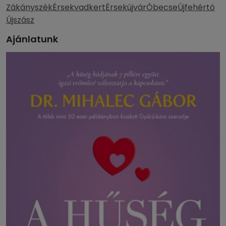
Zákányszék
Érsekvadkert
Érsekújvár
Óbecse
Újfehértó
Újszász
Ajánlatunk