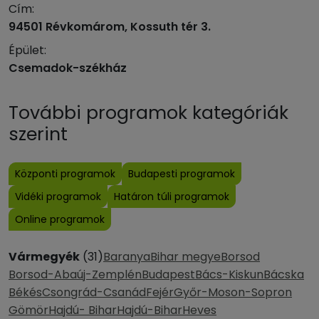
Cím:
94501 Révkomárom, Kossuth tér 3.
Épület:
Csemadok-székház
További programok kategóriák
szerint
Központi programok
Budapesti programok
Vidéki programok
Határon túli programok
Online programok
Vármegyék
(31)
Baranya
Bihar megye
Borsod
Borsod-Abaúj-Zemplén
Budapest
Bács-Kiskun
Bácska
Békés
Csongrád-Csanád
Fejér
Győr-Moson-Sopron
Gömör
Hajdú- Bihar
Hajdú-Bihar
Heves