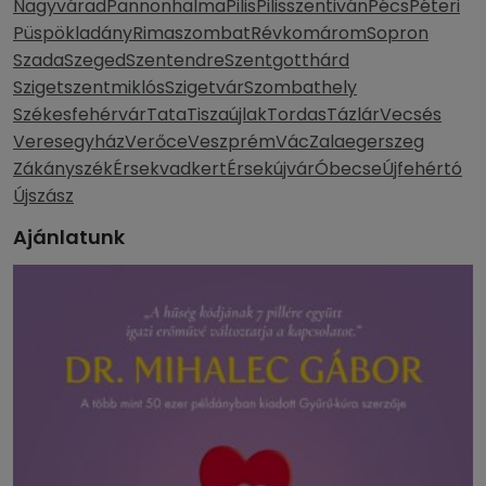
Nagyvárad
Pannonhalma
Pilis
Pilisszentiván
Pécs
Péteri
Püspökladány
Rimaszombat
Révkomárom
Sopron
Szada
Szeged
Szentendre
Szentgotthárd
Szigetszentmiklós
Szigetvár
Szombathely
Székesfehérvár
Tata
Tiszaújlak
Tordas
Tázlár
Vecsés
Veresegyház
Verőce
Veszprém
Vác
Zalaegerszeg
Zákányszék
Érsekvadkert
Érsekújvár
Óbecse
Újfehértó
Újszász
Ajánlatunk