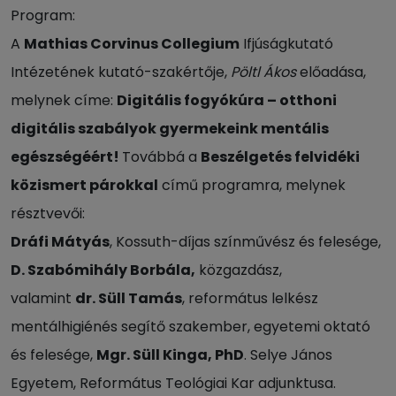
Program:
A
Mathias Corvinus Collegium
Ifjúságkutató
Intézetének kutató-szakértője,
Pöltl Ákos
előadása,
melynek címe:
Digitális fogyókúra – otthoni
digitális szabályok gyermekeink mentális
egészségéért!
Továbbá a
Beszélgetés felvidéki
közismert párokkal
című programra, melynek
résztvevői:
Dráfi Mátyás
, Kossuth-díjas színművész és felesége,
D. Szabómihály Borbála,
közgazdász,
valamint
dr. Süll Tamás
, református lelkész
mentálhigiénés segítő szakember, egyetemi oktató
és felesége,
Mgr. Süll Kinga, PhD
. Selye János
Egyetem, Református Teológiai Kar adjunktusa.