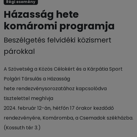
Régi esemény
Házasság hete
komáromi programja
Beszélgetés felvidéki közismert
párokkal
A Szövetség a Közös Célokért és a Kárpátia Sport
Polgári Társulás a Házasság
hete rendezvénysorozatához kapcsolódva
tisztelettel meghívja
2024. február 12-án, hétfőn 17 órakor kezdődő
rendezvényére, Komáromba, a Csemadok székházba.
(Kossuth tér 3.)