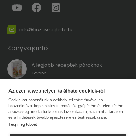
info@hazassaghete.hu
Könyvajánló
A legjobb receptek pároknak
Tovább
A hűség kódja – Hogyan előzd meg a
Az ezen a webhelyen található cookiek-ról
megcsalást, mielőtt még eszedbe jutott
Cookie-kat használunk a webhely teljesítményével és
volna?
használatával kapcsolatos információk gyűjtésére és elemzésére,
Tovább
a közösségi média funkcióinak biztosítására, valamint a tartalom
és a hirdetések továbbfejlesztésére és testreszabására.
Tudj meg többet
Copyright © 2026 Harmat Kiadó. Minden jog fenntartva.