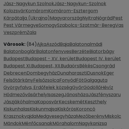
Jász-Nagykun Szolnok
Jász-Nagykun-Szolnok
Kolozsvár
Komárom
Komárom-Esztergom
Kárpátalja (Ukrajna)
Magyarország
Nyitra
Nógrád
Pest
Pest Vármegye
Somogy
Szabolcs-Szatmár-Bereg
Vas
Veszprém
Zala
Városok:
(84)
Ajka
Aszód
Baja
Balatonalmádi
Balatonboglár
Balatonfenyves
Berzéte
Biatorbágy
Budapest
Budapest - XV. kerület
Budapest IV. kerület
Budapest XI.
Budapest, XII.
Budaörs
Békés
Csongrád
Debrecen
Dombegyház
Dunaharaszti
Dusnok
Eger
Felsőtárkány
Felsőzsolca
Fonyód
Fót
Galgaguta
Györgyfalva, Erdőfelek község
Győr
Gödöllő
Hévíz
Hódmezővásárhely
Isaszeg
Jánosháza
Jászfényszaru
Jászjákóhalma
Kaposvár
Kecskemét
Keszthely
Kiskunhalas
Kiskunmajsa
Kiskőrös
Koroncó
Krasznokvajda
Medgyesegyháza
Mezőberény
Miskolc
Mándok
Ménfőcsanak
Mórahalom
Nagykanizsa