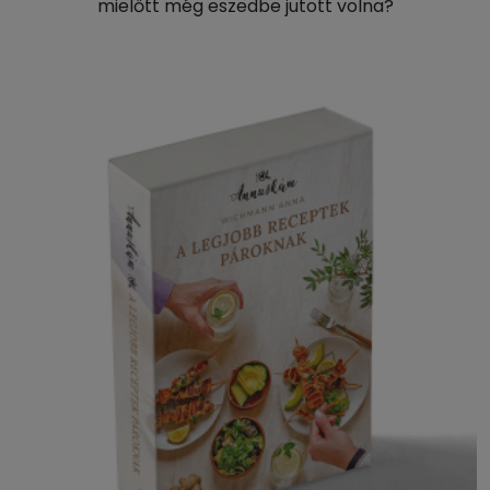
mielőtt még eszedbe jutott volna?