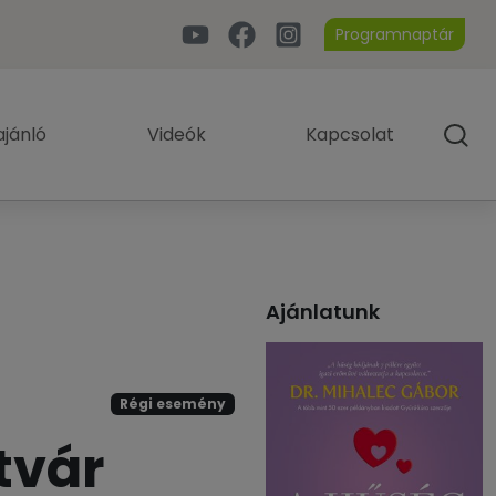
Programnaptár
jánló
Videók
Kapcsolat
Ajánlatunk
Régi esemény
tvár