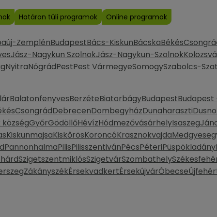
mok
Határon túli programok
Online programok
baúj-Zemplén
Budapest
Bács-Kiskun
Bácska
Békés
Csongrá
ves
Jász-Nagykun Szolnok
Jász-Nagykun-Szolnok
Kolozsvá
ág
Nyitra
Nógrád
Pest
Pest Vármegye
Somogy
Szabolcs-Sza
lár
Balatonfenyves
Berzéte
Biatorbágy
Budapest
Budapest -
ékés
Csongrád
Debrecen
Dombegyház
Dunaharaszti
Dusno
k község
Győr
Gödöllő
Hévíz
Hódmezővásárhely
Isaszeg
Ján
as
Kiskunmajsa
Kiskőrös
Koroncó
Krasznokvajda
Medgyeseg
d
Pannonhalma
Pilis
Pilisszentiván
Pécs
Péteri
Püspökladány
thárd
Szigetszentmiklós
Szigetvár
Szombathely
Székesfehé
erszeg
Zákányszék
Érsekvadkert
Érsekújvár
Óbecse
Újfehér