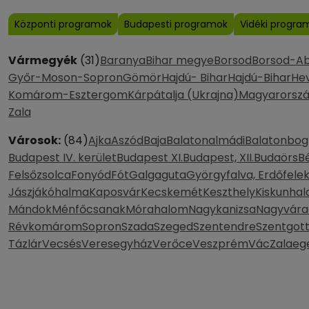
Központi programok
Budapesti programok
Vidéki progra
Vármegyék
(31)
Baranya
Bihar megye
Borsod
Borsod-A
Győr-Moson-Sopron
Gömör
Hajdú- Bihar
Hajdú-Bihar
He
Komárom-Esztergom
Kárpátalja (Ukrajna)
Magyarorsz
Zala
Városok:
(84)
Ajka
Aszód
Baja
Balatonalmádi
Balatonbog
Budapest IV. kerület
Budapest XI.
Budapest, XII.
Budaörs
B
Felsőzsolca
Fonyód
Fót
Galgaguta
Györgyfalva, Erdőfele
Jászjákóhalma
Kaposvár
Kecskemét
Keszthely
Kiskunhal
Mándok
Ménfőcsanak
Mórahalom
Nagykanizsa
Nagyvára
Révkomárom
Sopron
Szada
Szeged
Szentendre
Szentgot
Tázlár
Vecsés
Veresegyház
Verőce
Veszprém
Vác
Zalaeg