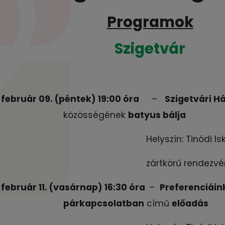
Programok
Szigetvár
 február 09. (péntek) 19:00 óra
–
Szigetvári H
közösségének
batyus bálja
Helyszín: Tinódi I
zártkörű rendezvé
 február 11. (vasárnap) 16:30 óra
–
Preferenciáin
párkapcsolatban
című
előadás