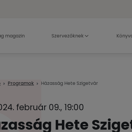
ág magazin
Szervezőknek
Könyva
p
Programok
Házasság Hete Szigetvár
024. február 09., 19:00
zasság Hete Szige