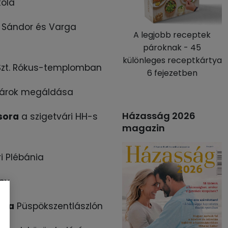
kola
e Sándor és Varga
A legjobb receptek
pároknak - 45
különleges receptkártya
zt. Rókus-templomban
6 fejezetben
párok megáldása
Házasság 2026
sora
a szigetvári HH-s
magazin
ri Plébánia
ny
tja
Püspökszentlászlón