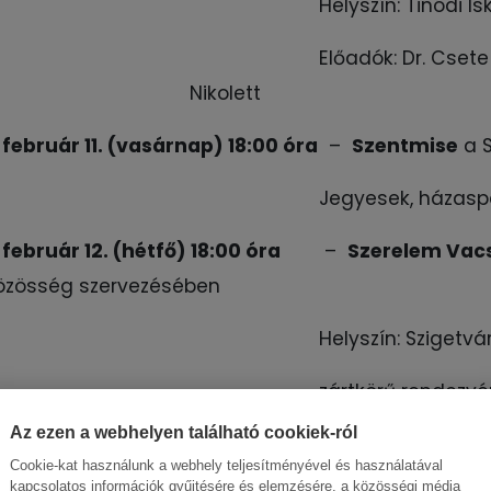
Helyszín: Tinódi Is
Előadók: Dr. Cset
Nikolett
 február 11. (vasárnap) 18:00 óra
–
Szentmise
a S
Jegyesek, házas
február 12. (hétfő) 18:00 óra
–
Szerelem Vac
özösség szervezésében
Helyszín: Szigetvá
zártkörű rendezvé
Az ezen a webhelyen található cookiek-ról
 február 17. (szombat) 13:30 óra
–
Házaspárok Ú
Cookie-kat használunk a webhely teljesítményével és használatával
kapcsolatos információk gyűjtésére és elemzésére, a közösségi média