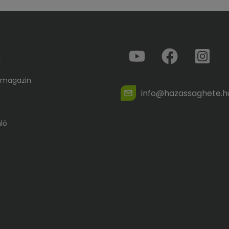
k
 magazin
info@hazassaghete.h
ló