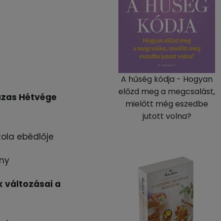
A hűség kódja - Hogyan
előzd meg a megcsalást,
ázas Hétvége
mielőtt még eszedbe
jutott volna?
skola ebédlője
ny
k változásai a