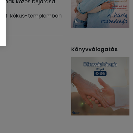
jának közös bejárása
Szt. Rókus-templomban
Könyvválogatás