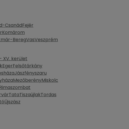
d-Csanád
Fejér
r
Komárom
tmár-Bereg
Vas
Veszprém
 XV. kerület
k
Eger
Felsőtárkány
osháza
Jászfényszaru
yháza
Mezőberény
Miskolc
Rimaszombat
rvár
Tata
Tiszaújlak
Tordas
tó
Újszász