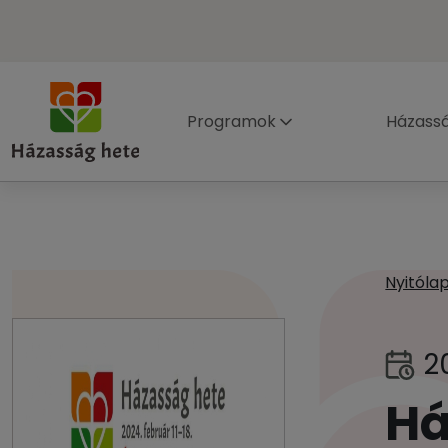
Programok
Házass
Nyitóla
2
Há