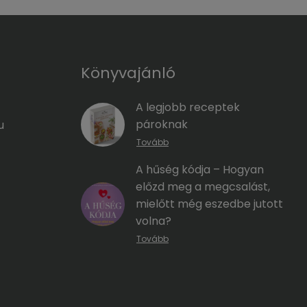
Könyvajánló
A legjobb receptek
pároknak
u
Tovább
A hűség kódja – Hogyan
előzd meg a megcsalást,
mielőtt még eszedbe jutott
volna?
Tovább