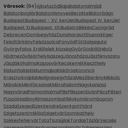
Városok:
(84)
Ajka
Aszód
Baja
Balatonalmádi
Balatonboglár
Balatonfenyves
Berzéte
Biatorbágy
Budapest
Budapest - XV. kerület
Budapest IV. kerület
Budapest XI.
Budapest, XII.
Budaörs
Békés
Csongrád
Debrecen
Dombegyház
Dunaharaszti
Dusnok
Eger
Felsőtárkány
Felsőzsolca
Fonyód
Fót
Galgaguta
Györgyfalva, Erdőfelek község
Győr
Gödöllő
Hévíz
Hódmezővásárhely
Isaszeg
Jánosháza
Jászfényszaru
Jászjákóhalma
Kaposvár
Kecskemét
Keszthely
Kiskunhalas
Kiskunmajsa
Kiskőrös
Koroncó
Krasznokvajda
Medgyesegyháza
Mezőberény
Miskolc
Mándok
Ménfőcsanak
Mórahalom
Nagykanizsa
Nagyvárad
Pannonhalma
Pilis
Pilisszentiván
Pécs
Péteri
Püspökladány
Rimaszombat
Révkomárom
Sopron
Szada
Szeged
Szentendre
Szentgotthárd
Szigetszentmiklós
Szigetvár
Szombathely
Székesfehérvár
Tata
Tiszaújlak
Tordas
Tázlár
Vecsés
Veresegyház
Verőce
Veszprém
Vác
Zalaegerszeg