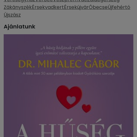
Zákányszék
Érsekvadkert
Érsekújvár
Óbecse
Újfehértó
Újszász
Ajánlatunk