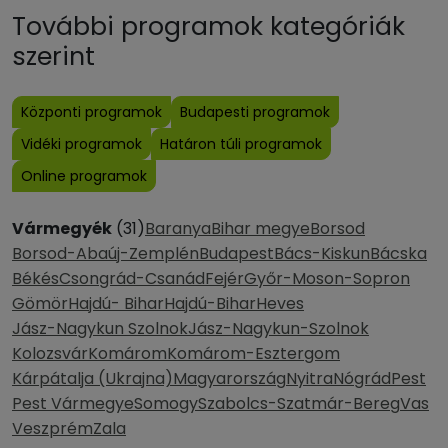
További programok kategóriák
szerint
Központi programok
Budapesti programok
Vidéki programok
Határon túli programok
Online programok
Vármegyék
(31)
Baranya
Bihar megye
Borsod
Borsod-Abaúj-Zemplén
Budapest
Bács-Kiskun
Bácska
Békés
Csongrád-Csanád
Fejér
Győr-Moson-Sopron
Gömör
Hajdú- Bihar
Hajdú-Bihar
Heves
Jász-Nagykun Szolnok
Jász-Nagykun-Szolnok
Kolozsvár
Komárom
Komárom-Esztergom
Kárpátalja (Ukrajna)
Magyarország
Nyitra
Nógrád
Pest
Pest Vármegye
Somogy
Szabolcs-Szatmár-Bereg
Vas
Veszprém
Zala