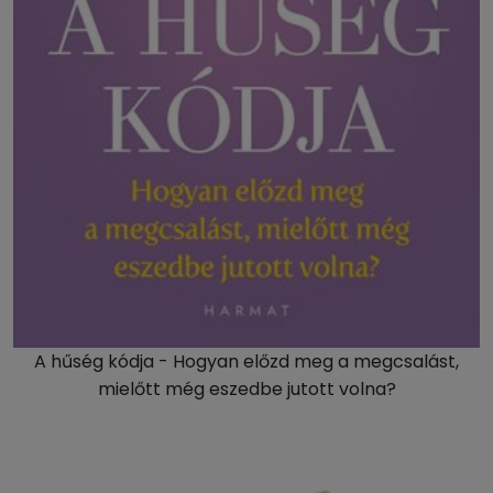
A hűség kódja - Hogyan előzd meg a megcsalást,
mielőtt még eszedbe jutott volna?