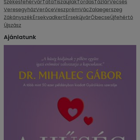
Székesfehérvár
Tata
Tiszaújlak
Tordas
Tázlár
Vecsés
Veresegyház
Verőce
Veszprém
Vác
Zalaegerszeg
Zákányszék
Érsekvadkert
Érsekújvár
Óbecse
Újfehértó
Újszász
Ajánlatunk