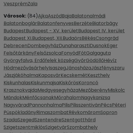
Veszprém
Zala
Városok:
(84)
Ajka
Aszód
Baja
Balatonalmádi
Balatonboglár
Balatonfenyves
Berzéte
Biatorbágy
Budapest
Budapest - XV. kerület
Budapest IV. kerület
Budapest XI.
Budapest, XII.
Budaörs
Békés
Csongrád
Debrecen
Dombegyház
Dunaharaszti
Dusnok
Eger
Felsőtárkány
Felsőzsolca
Fonyód
Fót
Galgaguta
Györgyfalva, Erdőfelek község
Győr
Gödöllő
Hévíz
Hódmezővásárhely
Isaszeg
Jánosháza
Jászfényszaru
Jászjákóhalma
Kaposvár
Kecskemét
Keszthely
Kiskunhalas
Kiskunmajsa
Kiskőrös
Koroncó
Krasznokvajda
Medgyesegyháza
Mezőberény
Miskolc
Mándok
Ménfőcsanak
Mórahalom
Nagykanizsa
Nagyvárad
Pannonhalma
Pilis
Pilisszentiván
Pécs
Péteri
Püspökladány
Rimaszombat
Révkomárom
Sopron
Szada
Szeged
Szentendre
Szentgotthárd
Szigetszentmiklós
Szigetvár
Szombathely