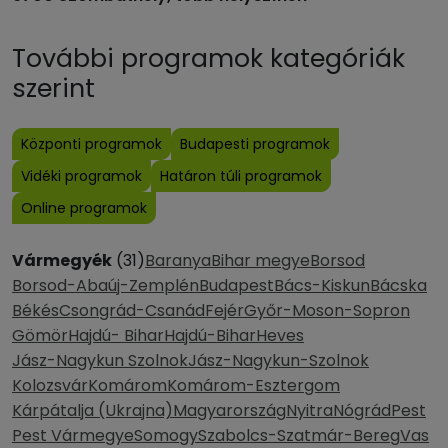
További programok kategóriák
szerint
Központi programok
Budapesti programok
Vidéki programok
Határon túli programok
Online programok
Vármegyék
(31)
Baranya
Bihar megye
Borsod
Borsod-Abaúj-Zemplén
Budapest
Bács-Kiskun
Bácska
Békés
Csongrád-Csanád
Fejér
Győr-Moson-Sopron
Gömör
Hajdú- Bihar
Hajdú-Bihar
Heves
Jász-Nagykun Szolnok
Jász-Nagykun-Szolnok
Kolozsvár
Komárom
Komárom-Esztergom
Kárpátalja (Ukrajna)
Magyarország
Nyitra
Nógrád
Pest
Pest Vármegye
Somogy
Szabolcs-Szatmár-Bereg
Vas