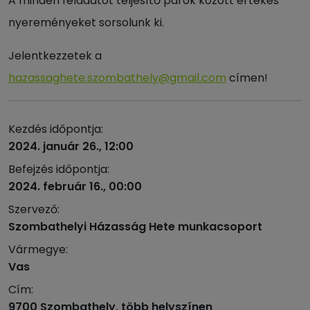
A minden feladatot teljesítő párok között értékes
nyereményeket sorsolunk ki.
Jelentkezzetek a
hazassaghete.szombathely@gmail.com
címen!
Kezdés időpontja:
2024. január 26., 12:00
Befejzés időpontja:
2024. február 16., 00:00
Szervező:
Szombathelyi Házasság Hete munkacsoport
Vármegye:
Vas
Cím:
9700 Szombathely, több helyszínen