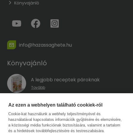
Könyvajánló
info@hazassaghete.hu
Könyvajánló
A legjobb receptek pároknak
Tovább
A hűség kódja – Hogyan előzd meg a
Az ezen a webhelyen található cookiek-ról
megcsalást, mielőtt még eszedbe jutott
Cookie-kat használunk a webhely teljesítményével és
volna?
használatával kapcsolatos információk gyűjtésére és elemzésére,
Tovább
a közösségi média funkcióinak biztosítására, valamint a tartalom
és a hirdetések továbbfejlesztésére és testreszabására.