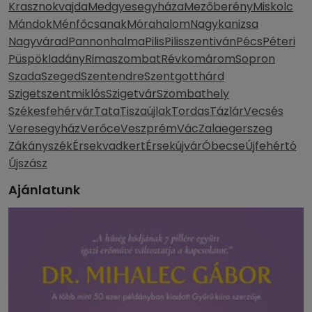
Krasznokvajda
Medgyesegyháza
Mezőberény
Miskolc
Mándok
Ménfőcsanak
Mórahalom
Nagykanizsa
Nagyvárad
Pannonhalma
Pilis
Pilisszentiván
Pécs
Péteri
Püspökladány
Rimaszombat
Révkomárom
Sopron
Szada
Szeged
Szentendre
Szentgotthárd
Szigetszentmiklós
Szigetvár
Szombathely
Székesfehérvár
Tata
Tiszaújlak
Tordas
Tázlár
Vecsés
Veresegyház
Verőce
Veszprém
Vác
Zalaegerszeg
Zákányszék
Érsekvadkert
Érsekújvár
Óbecse
Újfehértó
Újszász
Ajánlatunk