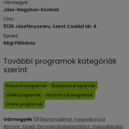
Vármegye:
Jász-Nagykun-Szolnok
Cím:
5126 Jászfényszaru, Szent Család tér 4.
Épület:
Régi Plébánia
További programok kategóriák
szerint
Központi programok
Budapesti programok
Vidéki programok
Határon túli programok
Online programok
Vármegyék
(31)
Baranya
Bihar megye
Borsod
Borsod-Abaúj-Zemplén
Budapest
Bács-Kiskun
Bácska