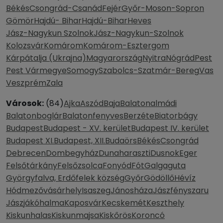
Békés
Csongrád-Csanád
Fejér
Győr-Moson-Sopron
Gömör
Hajdú- Bihar
Hajdú-Bihar
Heves
Jász-Nagykun Szolnok
Jász-Nagykun-Szolnok
Kolozsvár
Komárom
Komárom-Esztergom
Kárpátalja (Ukrajna)
Magyarország
Nyitra
Nógrád
Pest
Pest Vármegye
Somogy
Szabolcs-Szatmár-Bereg
Vas
Veszprém
Zala
Városok:
(84)
Ajka
Aszód
Baja
Balatonalmádi
Balatonboglár
Balatonfenyves
Berzéte
Biatorbágy
Budapest
Budapest - XV. kerület
Budapest IV. kerület
Budapest XI.
Budapest, XII.
Budaörs
Békés
Csongrád
Debrecen
Dombegyház
Dunaharaszti
Dusnok
Eger
Felsőtárkány
Felsőzsolca
Fonyód
Fót
Galgaguta
Györgyfalva, Erdőfelek község
Győr
Gödöllő
Hévíz
Hódmezővásárhely
Isaszeg
Jánosháza
Jászfényszaru
Jászjákóhalma
Kaposvár
Kecskemét
Keszthely
Kiskunhalas
Kiskunmajsa
Kiskőrös
Koroncó