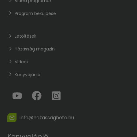
Vidéki programok
Program beküldése
Letöltések
Házasság magazin
Videók
Könyvajánló
info@hazassaghete.hu
Könyvajánló