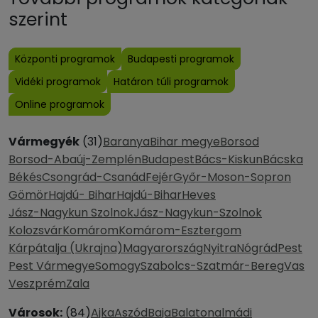
szerint
Központi programok
Budapesti programok
Vidéki programok
Határon túli programok
Online programok
Vármegyék
(31)
Baranya
Bihar megye
Borsod
Borsod-Abaúj-Zemplén
Budapest
Bács-Kiskun
Bácska
Békés
Csongrád-Csanád
Fejér
Győr-Moson-Sopron
Gömör
Hajdú- Bihar
Hajdú-Bihar
Heves
Jász-Nagykun Szolnok
Jász-Nagykun-Szolnok
Kolozsvár
Komárom
Komárom-Esztergom
Kárpátalja (Ukrajna)
Magyarország
Nyitra
Nógrád
Pest
Pest Vármegye
Somogy
Szabolcs-Szatmár-Bereg
Vas
Veszprém
Zala
Városok:
(84)
Ajka
Aszód
Baja
Balatonalmádi