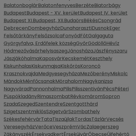
Balatonboglár
Balatonfenyves
Berzéte
Biatorbágy
Budapest
Budapest - XV. kerület
Budapest IV. kerület
Budapest XI.
Budapest, XII.
Budaörs
Békés
Csongrád
Debrecen
Dombegyház
Dunaharaszti
Dusnok
Eger
Felsőtárkány
Felsőzsolca
Fonyód
Fót
Galgaguta
Györgyfalva, Erdőfelek község
Győr
Gödöllő
Hévíz
Hódmezővásárhely
Isaszeg
Jánosháza
Jászfényszaru
Jászjákóhalma
Kaposvár
Kecskemét
Keszthely
Kiskunhalas
Kiskunmajsa
Kiskőrös
Koroncó
Krasznokvajda
Medgyesegyháza
Mezőberény
Miskolc
Mándok
Ménfőcsanak
Mórahalom
Nagykanizsa
Nagyvárad
Pannonhalma
Pilis
Pilisszentiván
Pécs
Péteri
Püspökladány
Rimaszombat
Révkomárom
Sopron
Szada
Szeged
Szentendre
Szentgotthárd
Szigetszentmiklós
Szigetvár
Szombathely
Székesfehérvár
Tata
Tiszaújlak
Tordas
Tázlár
Vecsés
Veresegyház
Verőce
Veszprém
Vác
Zalaegerszeg
Zákányszék
Érsekvadkert
Érsekújvár
Óbecse
Újfehértó