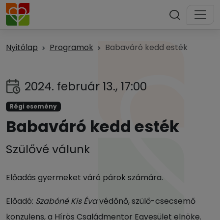
Nyitólap
Programok
Babaváró kedd esték
2024. február 13., 17:00
Régi esemény
Babaváró kedd esték
Szülővé válunk
Előadás gyermeket váró párok számára.
Előadó:
Szabóné Kis Éva
védőnő, szülő-csecsemő
konzulens, a Hírös Családmentor Egyesület elnöke.