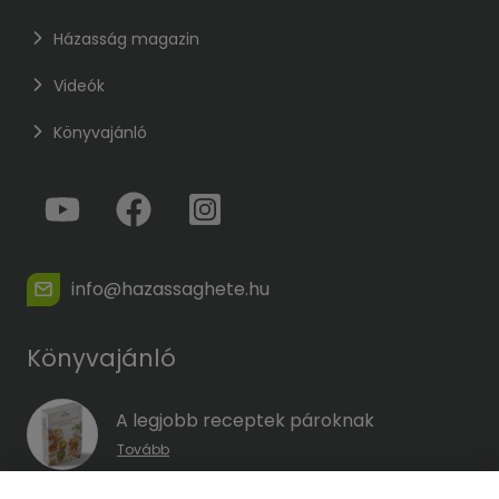
Házasság magazin
Videók
Könyvajánló
info@hazassaghete.hu
Könyvajánló
A legjobb receptek pároknak
Tovább