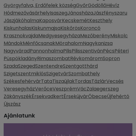
Györgyfalva, Erdőfelek község
Győr
Gödöllő
Hévíz
Hódmezővásárhely
Isaszeg
Jánosháza
Jászfényszaru
Jászjákóhalma
Kaposvár
Kecskemét
Keszthely
Kiskunhalas
Kiskunmajsa
Kiskőrös
Koroncó
Krasznokvajda
Medgyesegyháza
Mezőberény
Miskolc
Mándok
Ménfőcsanak
Mórahalom
Nagykanizsa
Nagyvárad
Pannonhalma
Pilis
Pilisszentiván
Pécs
Péteri
Püspökladány
Rimaszombat
Révkomárom
Sopron
Szada
Szeged
Szentendre
Szentgotthárd
Szigetszentmiklós
Szigetvár
Szombathely
Székesfehérvár
Tata
Tiszaújlak
Tordas
Tázlár
Vecsés
Veresegyház
Verőce
Veszprém
Vác
Zalaegerszeg
Zákányszék
Érsekvadkert
Érsekújvár
Óbecse
Újfehértó
Újszász
Ajánlatunk