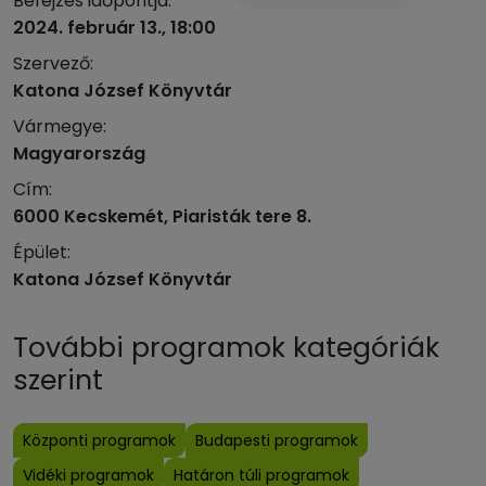
Befejzés időpontja:
2024. február 13., 18:00
Szervező:
Katona József Könyvtár
Vármegye:
Magyarország
Cím:
6000 Kecskemét, Piaristák tere 8.
Épület:
Katona József Könyvtár
További programok kategóriák
szerint
Központi programok
Budapesti programok
Vidéki programok
Határon túli programok