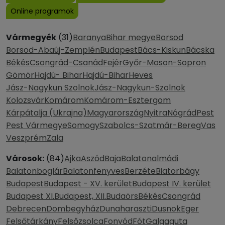
Online programok
Vármegyék
(31)
Baranya
Bihar megye
Borsod
Borsod-Abaúj-Zemplén
Budapest
Bács-Kiskun
Bácska
Békés
Csongrád-Csanád
Fejér
Győr-Moson-Sopron
Gömör
Hajdú- Bihar
Hajdú-Bihar
Heves
Jász-Nagykun Szolnok
Jász-Nagykun-Szolnok
Kolozsvár
Komárom
Komárom-Esztergom
Kárpátalja (Ukrajna)
Magyarország
Nyitra
Nógrád
Pest
Pest Vármegye
Somogy
Szabolcs-Szatmár-Bereg
Vas
Veszprém
Zala
Városok:
(84)
Ajka
Aszód
Baja
Balatonalmádi
Balatonboglár
Balatonfenyves
Berzéte
Biatorbágy
Budapest
Budapest - XV. kerület
Budapest IV. kerület
Budapest XI.
Budapest, XII.
Budaörs
Békés
Csongrád
Debrecen
Dombegyház
Dunaharaszti
Dusnok
Eger
Felsőtárkány
Felsőzsolca
Fonyód
Fót
Galgaguta