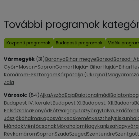
További programok kategóri
Központi programok
Budapesti programok
Vidéki progra
Vármegyék
(31)
Baranya
Bihar megye
Borsod
Borsod-A
Győr-Moson-Sopron
Gömör
Hajdú- Bihar
Hajdú-Bihar
He
Komárom-Esztergom
Kárpátalja (Ukrajna)
Magyarorsz
Zala
Városok:
(84)
Ajka
Aszód
Baja
Balatonalmádi
Balatonbog
Budapest IV. kerület
Budapest XI.
Budapest, XII.
Budaörs
B
Felsőzsolca
Fonyód
Fót
Galgaguta
Györgyfalva, Erdőfele
Jászjákóhalma
Kaposvár
Kecskemét
Keszthely
Kiskunhal
Mándok
Ménfőcsanak
Mórahalom
Nagykanizsa
Nagyvára
Révkomárom
Sopron
Szada
Szeged
Szentendre
Szentgot