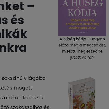
nket –
s és
mikák
A hűség kódja - Hogyan
unkra
előzd meg a megcsalást,
mielőtt még eszedbe
jutott volna?
sokszínű világába
asztás mögött
ázatokon keresztül
böző szakaszaihoz és