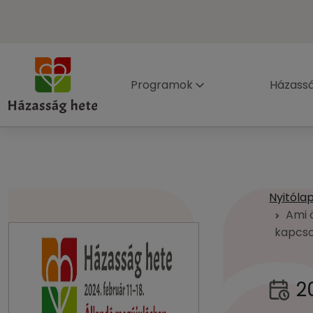
Programok
Házass
Nyitóla
Ami 
kapcso
2