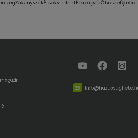
erszeg
Zákányszék
Érsekvadkert
Érsekújvár
Óbecse
Újfehér
k
 magazin
info@hazassaghete.h
ló