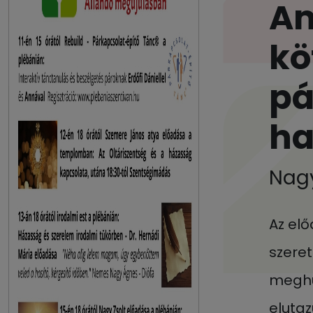
Am
kö
pá
ha
Nagy
Az el
szere
meghú
eluta