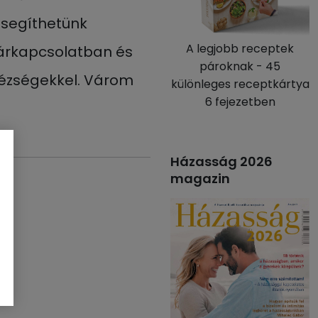
t segíthetünk
A legjobb receptek
párkapcsolatban és
pároknak - 45
hézségekkel. Várom
különleges receptkártya
6 fejezetben
Házasság 2026
magazin