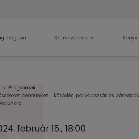
ág magazin
Szervezőknek
Könyva
p
Programok
összeköt bennünket – kötődés, párválasztás és párkapcs
latunkra
024. február 15., 18:00