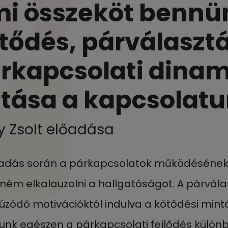
i összeköt bennü
tődés, párválasztá
rkapcsolati dina
tása a kapcsolat
 Zsolt előadása
őadás során a párkapcsolatok működésének 
tném elkalauzolni a hallgatóságot. A párvál
zódó motivációktól indulva a kötődési mint
zunk egészen a párkapcsolati fejlődés külön