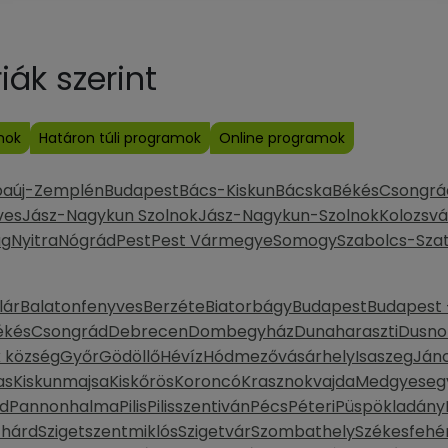
ák szerint
mok
Határon túli programok
Online programok
baúj-Zemplén
Budapest
Bács-Kiskun
Bácska
Békés
Csongrá
ves
Jász-Nagykun Szolnok
Jász-Nagykun-Szolnok
Kolozsvá
ág
Nyitra
Nógrád
Pest
Pest Vármegye
Somogy
Szabolcs-Sza
lár
Balatonfenyves
Berzéte
Biatorbágy
Budapest
Budapest -
ékés
Csongrád
Debrecen
Dombegyház
Dunaharaszti
Dusno
k község
Győr
Gödöllő
Hévíz
Hódmezővásárhely
Isaszeg
Ján
as
Kiskunmajsa
Kiskőrös
Koroncó
Krasznokvajda
Medgyeseg
d
Pannonhalma
Pilis
Pilisszentiván
Pécs
Péteri
Püspökladány
thárd
Szigetszentmiklós
Szigetvár
Szombathely
Székesfehé