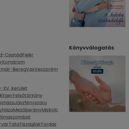
Könyvválogatás
d-Csanád
Fejér
r
Komárom
tmár-Bereg
Vas
Veszprém
 XV. kerület
k
Eger
Felsőtárkány
osháza
Jászfényszaru
yháza
Mezőberény
Miskolc
Rimaszombat
rvár
Tata
Tiszaújlak
Tordas