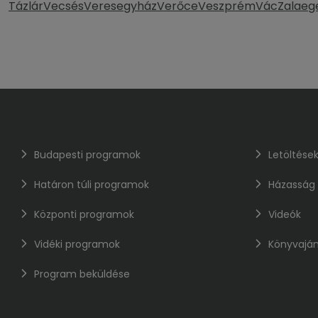
Tázlár
Vecsés
Veresegyház
Verőce
Veszprém
Vác
Zalaeg
Budapesti programok
Letöltése
Határon túli programok
Házasság
Központi programok
Videók
Vidéki programok
Könyvaján
Program beküldése