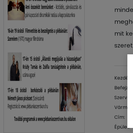
mindez
megha
mit k
szeret
Kezdés 
Befejzés
Szervez
Vármeg
Cím:
Épület: