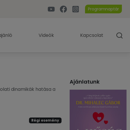
Programnaptár
jánló
Videók
Kapcsolat
Ajánlatunk
olati dinamikák hatása a
Régi esemény