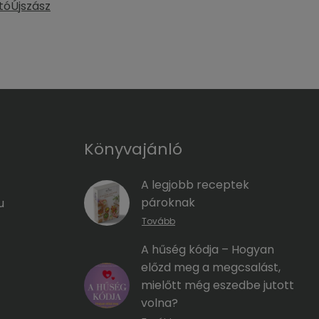
tó
Újszász
Könyvajánló
A legjobb receptek
pároknak
u
Tovább
A hűség kódja – Hogyan
előzd meg a megcsalást,
mielőtt még eszedbe jutott
volna?