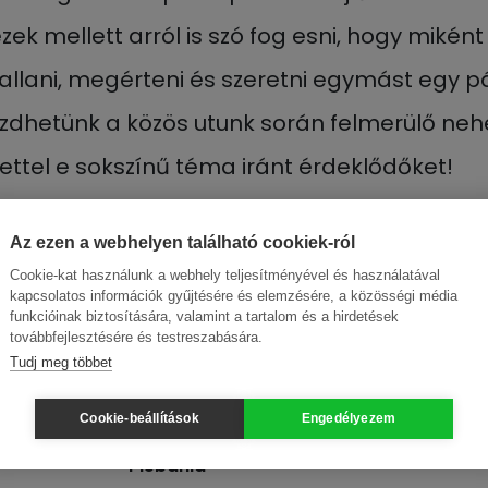
ek mellett arról is szó fog esni, hogy mikén
llani, megérteni és szeretni egymást egy 
ezdhetünk a közös utunk során felmerülő ne
ettel e sokszínű téma iránt érdeklődőket!
Az ezen a webhelyen található cookiek-ról
Cookie-kat használunk a webhely teljesítményével és használatával
időpontja:
2024. február 15., 18:00
kapcsolatos információk gyűjtésére és elemzésére, a közösségi média
funkcióinak biztosítására, valamint a tartalom és a hirdetések
 időpontja:
2024. február 15., 19:30
továbbfejlesztésére és testreszabására.
ő:
Pilisszentiván Plébánia
Tudj meg többet
ye:
Pest
Cookie-beállítások
Engedélyezem
2084 Pilisszentiván, Szabadság út 89.
Plébánia