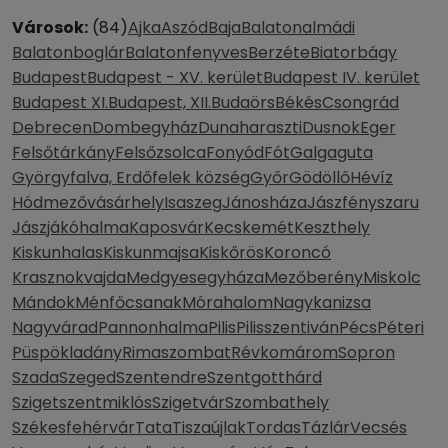
Városok:
(84)
Ajka
Aszód
Baja
Balatonalmádi
Balatonboglár
Balatonfenyves
Berzéte
Biatorbágy
Budapest
Budapest - XV. kerület
Budapest IV. kerület
Budapest XI.
Budapest, XII.
Budaörs
Békés
Csongrád
Debrecen
Dombegyház
Dunaharaszti
Dusnok
Eger
Felsőtárkány
Felsőzsolca
Fonyód
Fót
Galgaguta
Györgyfalva, Erdőfelek község
Győr
Gödöllő
Hévíz
Hódmezővásárhely
Isaszeg
Jánosháza
Jászfényszaru
Jászjákóhalma
Kaposvár
Kecskemét
Keszthely
Kiskunhalas
Kiskunmajsa
Kiskőrös
Koroncó
Krasznokvajda
Medgyesegyháza
Mezőberény
Miskolc
Mándok
Ménfőcsanak
Mórahalom
Nagykanizsa
Nagyvárad
Pannonhalma
Pilis
Pilisszentiván
Pécs
Péteri
Püspökladány
Rimaszombat
Révkomárom
Sopron
Szada
Szeged
Szentendre
Szentgotthárd
Szigetszentmiklós
Szigetvár
Szombathely
Székesfehérvár
Tata
Tiszaújlak
Tordas
Tázlár
Vecsés