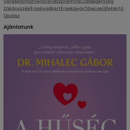
Veresegyház
Verőce
Veszprém
Vác
Zalaegerszeg
Zákányszék
Érsekvadkert
Érsekújvár
Óbecse
Újfehértó
Újszász
Ajánlatunk