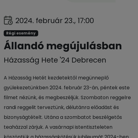
2024. február 23., 17:00
Régi esemény
Állandó megújulásban
Házasság Hete '24 Debrecen
A Házasság Hetét kezdetektől megünneplő
gyülekezetünkben 2024. február 23-án, péntek este
filmet nézünk, és megbeszéljük. Szombaton reggelre
randi reggelit terveztünk, délutánra előadást és
bizonyságtételt. Utána a szombatot beszélgetős
teaházzal zárjuk. A vasárnapi istentiszteleten
köszöntjük a házasságkötésük jubileumát 2024-ben