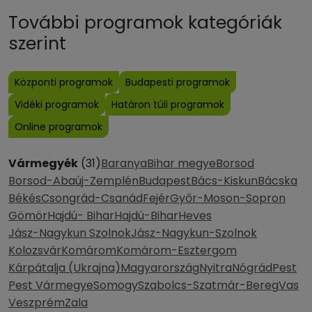
További programok kategóriák
szerint
Központi programok
Budapesti programok
Vidéki programok
Határon túli programok
Online programok
Vármegyék
(31)
Baranya
Bihar megye
Borsod
Borsod-Abaúj-Zemplén
Budapest
Bács-Kiskun
Bácska
Békés
Csongrád-Csanád
Fejér
Győr-Moson-Sopron
Gömör
Hajdú- Bihar
Hajdú-Bihar
Heves
Jász-Nagykun Szolnok
Jász-Nagykun-Szolnok
Kolozsvár
Komárom
Komárom-Esztergom
Kárpátalja (Ukrajna)
Magyarország
Nyitra
Nógrád
Pest
Pest Vármegye
Somogy
Szabolcs-Szatmár-Bereg
Vas
Veszprém
Zala