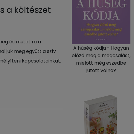
s a költészet
 meg és mutat rá a
A hűség kódja - Hogyan
alljuk meg együtt a szív
előzd meg a megcsalást,
mélyíteni kapcsolatainkat.
mielőtt még eszedbe
jutott volna?