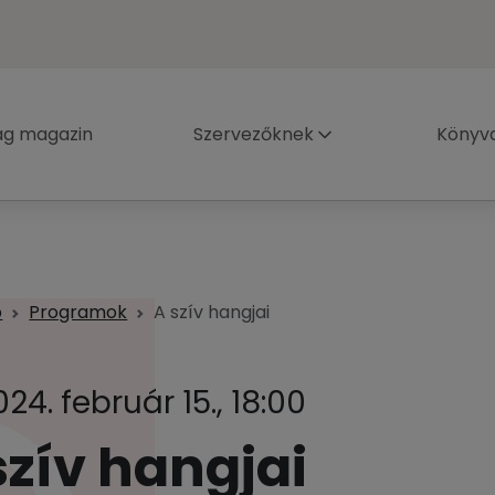
ág magazin
Szervezőknek
Könyva
p
Programok
A szív hangjai
024. február 15., 18:00
szív hangjai