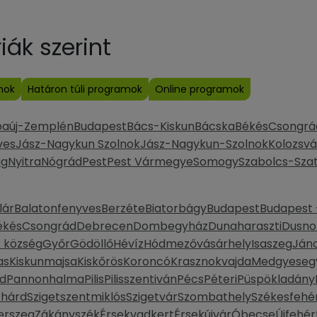
ák szerint
mok
Határon túli programok
Online programok
baúj-Zemplén
Budapest
Bács-Kiskun
Bácska
Békés
Csongrá
ves
Jász-Nagykun Szolnok
Jász-Nagykun-Szolnok
Kolozsvá
ág
Nyitra
Nógrád
Pest
Pest Vármegye
Somogy
Szabolcs-Sza
lár
Balatonfenyves
Berzéte
Biatorbágy
Budapest
Budapest -
ékés
Csongrád
Debrecen
Dombegyház
Dunaharaszti
Dusno
k község
Győr
Gödöllő
Hévíz
Hódmezővásárhely
Isaszeg
Ján
as
Kiskunmajsa
Kiskőrös
Koroncó
Krasznokvajda
Medgyeseg
d
Pannonhalma
Pilis
Pilisszentiván
Pécs
Péteri
Püspökladány
thárd
Szigetszentmiklós
Szigetvár
Szombathely
Székesfehé
erszeg
Zákányszék
Érsekvadkert
Érsekújvár
Óbecse
Újfehér