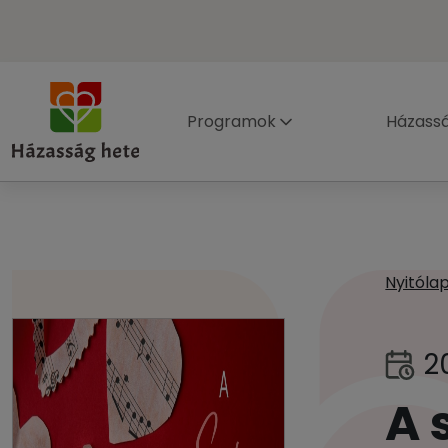
Programok
Házass
Nyitóla
2
A 