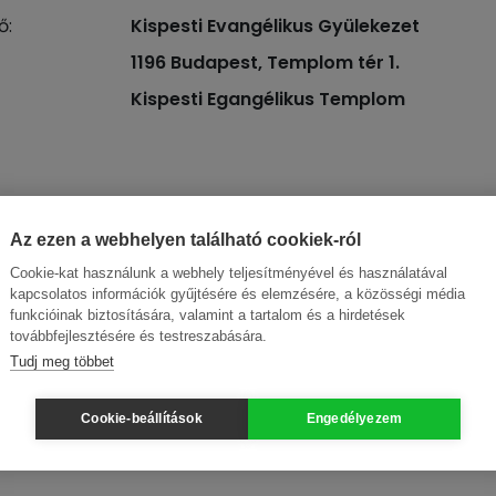
ő:
Kispesti Evangélikus Gyülekezet
1196 Budapest, Templom tér 1.
Kispesti Egangélikus Templom
Az ezen a webhelyen található cookiek-ról
Cookie-kat használunk a webhely teljesítményével és használatával
kapcsolatos információk gyűjtésére és elemzésére, a közösségi média
funkcióinak biztosítására, valamint a tartalom és a hirdetések
továbbfejlesztésére és testreszabására.
Tudj meg többet
Cookie-beállítások
Engedélyezem