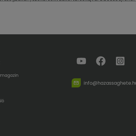
k
 magazin
info@hazassaghete.h
ló