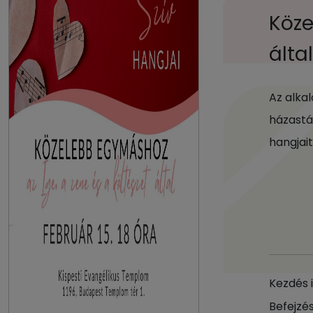
Köze
álta
Az alka
házastá
hangjai
Kezdés 
Befejzés