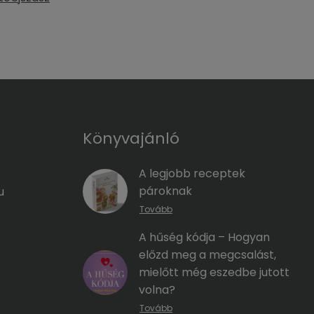
Könyvajánló
A legjobb receptek
pároknak
u
Tovább
A hűség kódja – Hogyan
előzd meg a megcsalást,
mielőtt még eszedbe jutott
volna?
Tovább