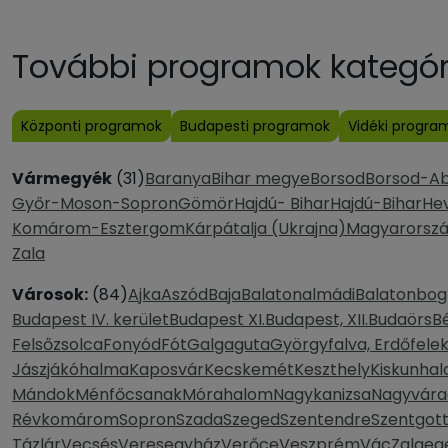
További programok kategóri
Központi programok
Budapesti programok
Vidéki progra
Vármegyék
(31)
Baranya
Bihar megye
Borsod
Borsod-A
Győr-Moson-Sopron
Gömör
Hajdú- Bihar
Hajdú-Bihar
He
Komárom-Esztergom
Kárpátalja (Ukrajna)
Magyarorsz
Zala
Városok:
(84)
Ajka
Aszód
Baja
Balatonalmádi
Balatonbog
Budapest IV. kerület
Budapest XI.
Budapest, XII.
Budaörs
B
Felsőzsolca
Fonyód
Fót
Galgaguta
Györgyfalva, Erdőfele
Jászjákóhalma
Kaposvár
Kecskemét
Keszthely
Kiskunhal
Mándok
Ménfőcsanak
Mórahalom
Nagykanizsa
Nagyvára
Révkomárom
Sopron
Szada
Szeged
Szentendre
Szentgot
Tázlár
Vecsés
Veresegyház
Verőce
Veszprém
Vác
Zalaeg