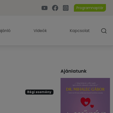
Programnaptár
jánló
Videók
Kapcsolat
Ajánlatunk
Régi esemény