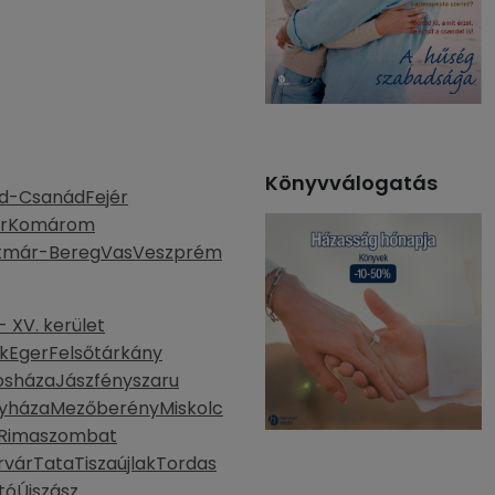
Könyvválogatás
d-Csanád
Fejér
r
Komárom
tmár-Bereg
Vas
Veszprém
 XV. kerület
k
Eger
Felsőtárkány
osháza
Jászfényszaru
yháza
Mezőberény
Miskolc
Rimaszombat
rvár
Tata
Tiszaújlak
Tordas
tó
Újszász