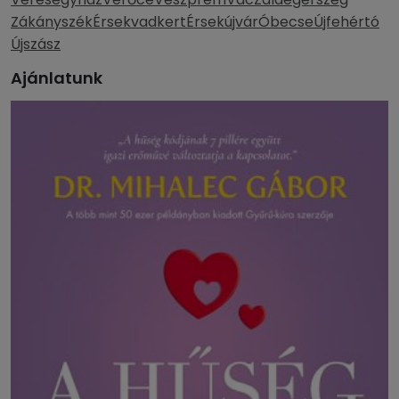
Zákányszék
Érsekvadkert
Érsekújvár
Óbecse
Újfehértó
Újszász
Ajánlatunk