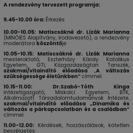
A rendezvény tervezett programja:
9.45-10.00 óra:
Érkezés
10.00-10.05:
Matiscsákné dr. Lizák Marianna
(MINŐIES Alapítvány, irodavezető), a rendezvény
moderátora
köszöntő
je
10.05-10.15:
Matiscsákné dr. Lizák Marianna
mesteroktató, Eszterházy Károly Katolikus
Egyetem, GTI, Közgazdaságtan Tanszék,
szakmai/vitaindító előadása
„
A változás
szükségessége életünkben”
címmel.
10.15-11.00:
Dr.Szabó-Tóth Kinga
intézetigazgató, Miskolci Egyetem, BTK,
Alkalmazott Társadalomtudományok Intézete,
szakmai/vitaindító előadása „
Dinamika és
változás a párkapcsolatban és a családban”
címmel.
11.00-12.00:
Kérdések, hozzászólások, kötetlen
beszélgetés.