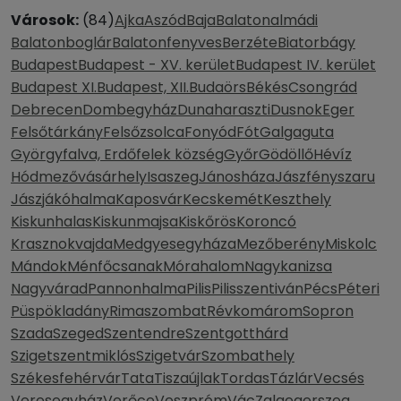
Városok:
(84)
Ajka
Aszód
Baja
Balatonalmádi
Balatonboglár
Balatonfenyves
Berzéte
Biatorbágy
Budapest
Budapest - XV. kerület
Budapest IV. kerület
Budapest XI.
Budapest, XII.
Budaörs
Békés
Csongrád
Debrecen
Dombegyház
Dunaharaszti
Dusnok
Eger
Felsőtárkány
Felsőzsolca
Fonyód
Fót
Galgaguta
Györgyfalva, Erdőfelek község
Győr
Gödöllő
Hévíz
Hódmezővásárhely
Isaszeg
Jánosháza
Jászfényszaru
Jászjákóhalma
Kaposvár
Kecskemét
Keszthely
Kiskunhalas
Kiskunmajsa
Kiskőrös
Koroncó
Krasznokvajda
Medgyesegyháza
Mezőberény
Miskolc
Mándok
Ménfőcsanak
Mórahalom
Nagykanizsa
Nagyvárad
Pannonhalma
Pilis
Pilisszentiván
Pécs
Péteri
Püspökladány
Rimaszombat
Révkomárom
Sopron
Szada
Szeged
Szentendre
Szentgotthárd
Szigetszentmiklós
Szigetvár
Szombathely
Székesfehérvár
Tata
Tiszaújlak
Tordas
Tázlár
Vecsés
Veresegyház
Verőce
Veszprém
Vác
Zalaegerszeg