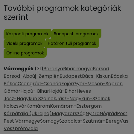
További programok kategóriák
szerint
Központi programok
Budapesti programok
Vidéki programok
Határon túli programok
Online programok
Vármegyék
(31)
Baranya
Bihar megye
Borsod
Borsod-Abaúj-Zemplén
Budapest
Bács-Kiskun
Bácska
Békés
Csongrád-Csanád
Fejér
Győr-Moson-Sopron
Gömör
Hajdú- Bihar
Hajdú-Bihar
Heves
Jász-Nagykun Szolnok
Jász-Nagykun-Szolnok
Kolozsvár
Komárom
Komárom-Esztergom
Kárpátalja (Ukrajna)
Magyarország
Nyitra
Nógrád
Pest
Pest Vármegye
Somogy
Szabolcs-Szatmár-Bereg
Vas
Veszprém
Zala