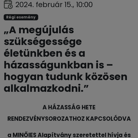
2024. február 15., 10:00
Régi esemény
„A megújulás
szükségessége
életünkben és a
házasságunkban is –
hogyan tudunk közösen
alkalmazkodni.”
A HÁZASSÁG HETE
RENDEZVÉNYSOROZATHOZ KAPCSOLÓDVA
a MINŐIES Alapítvány szeretettel hívja és