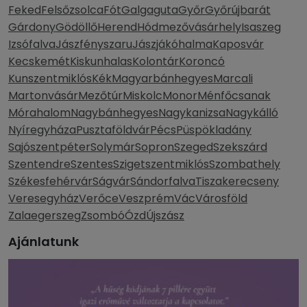
Feked
Felsőzsolca
Fót
Galgaguta
Győr
Győrújbarát
Gárdony
Gödöllő
Herend
Hódmezővásárhely
Isaszeg
Izsófalva
Jászfényszaru
Jászjákóhalma
Kaposvár
Kecskemét
Kiskunhalas
Kolontár
Koroncó
Kunszentmiklós
Kék
Magyarbánhegyes
Marcali
Martonvásár
Mezőtúr
Miskolc
Monor
Ménfőcsanak
Mórahalom
Nagybánhegyes
Nagykanizsa
Nagykálló
Nyíregyháza
Pusztaföldvár
Pécs
Püspökladány
Sajószentpéter
Solymár
Sopron
Szeged
Szekszárd
Szentendre
Szentes
Szigetszentmiklós
Szombathely
Székesfehérvár
Ságvár
Sándorfalva
Tiszakerecseny
Veresegyház
Verőce
Veszprém
Vác
Városföld
Zalaegerszeg
Zsombó
Ózd
Újszász
Ajánlatunk