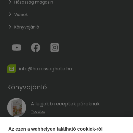
Házasság magazin
Videók
Könyvajánló
info@hazassaghete.hu
Könyvajánló
A legjobb receptek pároknak
Tovább
A hűség kódja – Hogyan előzd meg a
Az ezen a webhelyen található cookiek-ról
megcsalást, mielőtt még eszedbe jutott